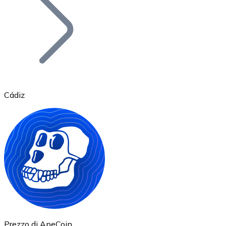
BTC
Cádiz
Ethereum
ETH
Prezzo di ApeCoin