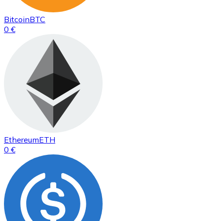
Bitcoin
BTC
0 €
Ethereum
ETH
0 €