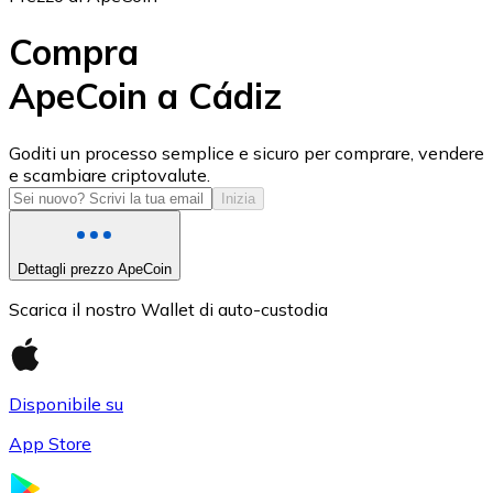
Compra
ApeCoin a Cádiz
USD Coin
Goditi un processo semplice e sicuro per comprare, vendere
e scambiare criptovalute.
USDC
Inizia
Dettagli prezzo ApeCoin
Scarica il nostro Wallet di auto-custodia
Disponibile su
App Store
Litecoin