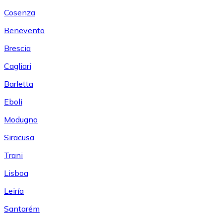
Cosenza
Benevento
Brescia
Cagliari
Barletta
Eboli
Modugno
Siracusa
Trani
Lisboa
Leiría
Santarém