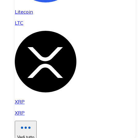
Litecoin
LTC
XRP
XRP
Vedi tutto