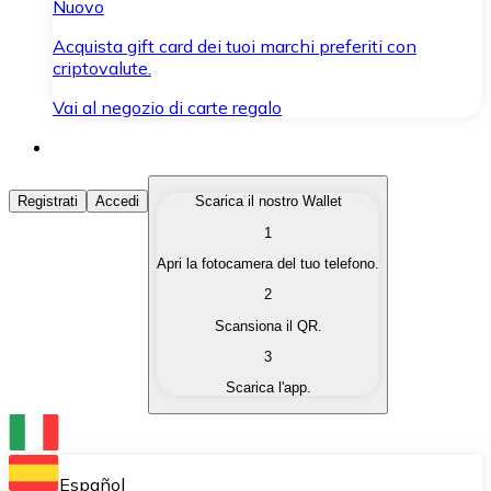
Nuovo
Acquista gift card dei tuoi marchi preferiti con
criptovalute.
Vai al negozio di carte regalo
Acquista Criptovalute
Registrati
Accedi
Scarica il nostro Wallet
1
Acquista le criptovalute che ti interessano in modo rapi
Apri la fotocamera del tuo telefono.
Vendi Criptovalute
2
Converti le tue criptovalute in valuta fiat quando ne ha
Scansiona il QR.
3
Scambia (Swap)
Scarica l'app.
Scambia una criptovaluta con un'altra istantaneamente
Wallet Bitnovo
Conserva le tue cripto in un Wallet self-custodial.
Español