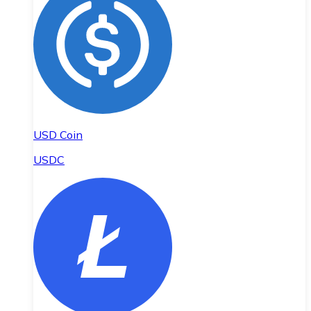
USD Coin
USDC