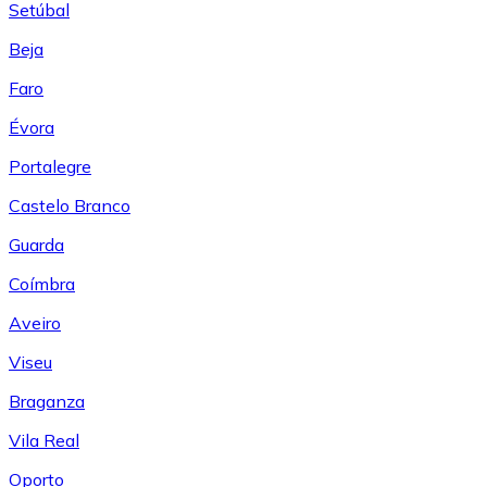
Setúbal
Beja
Faro
Évora
Portalegre
Castelo Branco
Guarda
Coímbra
Aveiro
Viseu
Braganza
Vila Real
Oporto