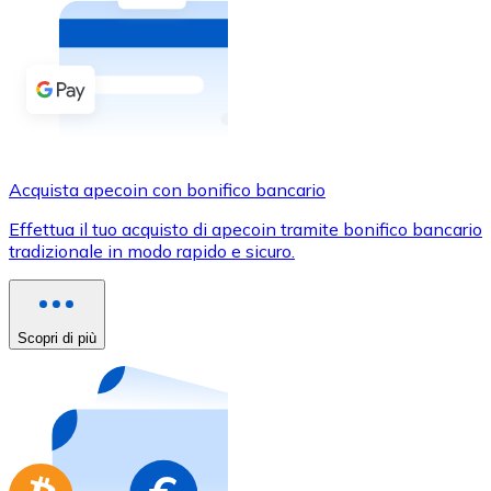
Acquista criptovalute in contanti e altri mezzi di pagam
Acquista con contanti
Bonifico SEPA
Aggiungi fondi al tuo conto Bitnovo o fai acquisti dirett
Acquista con bonifico bancario
Acquista apecoin con bonifico bancario
Carta di credito / debito
Effettua il tuo acquisto di apecoin tramite bonifico bancario
Usa le carte Visa e Mastercard per acquistare criptovalut
tradizionale in modo rapido e sicuro.
Acquista con carta
Negozio - Carte regalo
Scopri di più
Nuovo
Acquista gift card dei tuoi marchi preferiti con criptoval
Vai al negozio di carte regalo