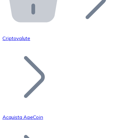
API Bitnovo
Integra la nostra API nel tuo ecosistema.
Diventa Rivenditore
Unisciti alla nostra rete di rivenditori e commercializza i
Criptovalute
Inserisci un Token
Aggiungi il token del tuo progetto al nostro servizio di
Acquista ApeCoin
Bitcoin