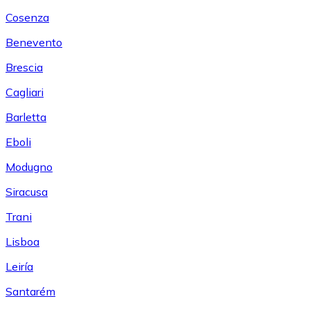
Cosenza
Benevento
Brescia
Cagliari
Barletta
Eboli
Modugno
Siracusa
Trani
Lisboa
Leiría
Santarém