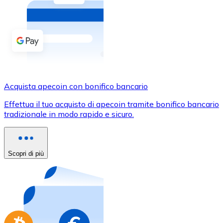
Acquista criptovalute in contanti e altri mezzi di pagam
Acquista con contanti
Bonifico SEPA
Aggiungi fondi al tuo conto Bitnovo o fai acquisti dirett
Acquista con bonifico bancario
Acquista apecoin con bonifico bancario
Carta di credito / debito
Effettua il tuo acquisto di apecoin tramite bonifico bancario
Usa le carte Visa e Mastercard per acquistare criptovalut
tradizionale in modo rapido e sicuro.
Acquista con carta
Negozio - Carte regalo
Scopri di più
Nuovo
Acquista gift card dei tuoi marchi preferiti con criptoval
Vai al negozio di carte regalo