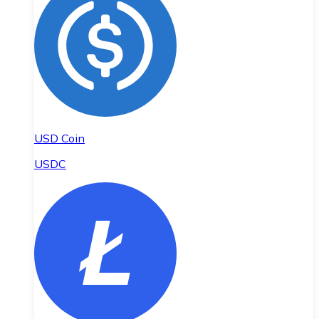
USD Coin
USDC