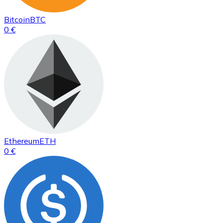
Bitcoin
BTC
0 €
Ethereum
ETH
0 €