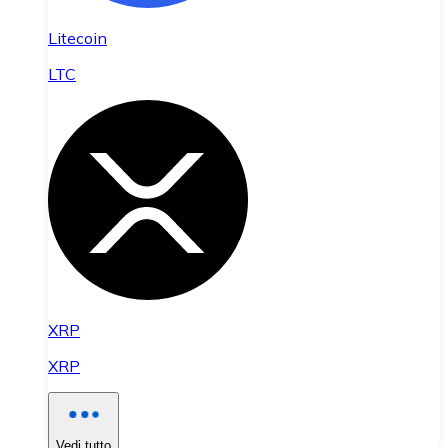
Litecoin
LTC
XRP
XRP
Vedi tutto