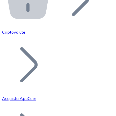
API Bitnovo
Integra la nostra API nel tuo ecosistema.
Diventa Rivenditore
Unisciti alla nostra rete di rivenditori e commercializza i
Criptovalute
Inserisci un Token
Aggiungi il token del tuo progetto al nostro servizio di
Acquista ApeCoin
Bitcoin