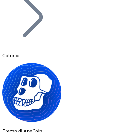
BTC
Catania
Ethereum
ETH
Prezzo di ApeCoin