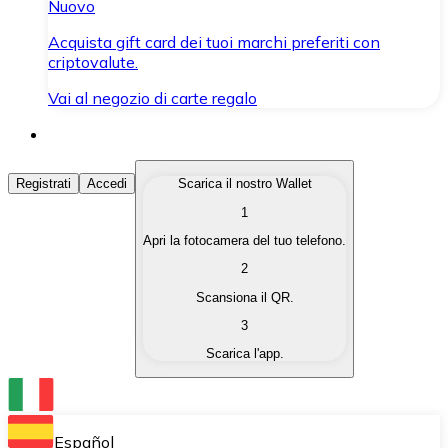
Nuovo
Acquista gift card dei tuoi marchi preferiti con
criptovalute.
Vai al negozio di carte regalo
Acquista Criptovalute
Registrati
Accedi
Scarica il nostro Wallet
1
Acquista le criptovalute che ti interessano in modo rapi
Apri la fotocamera del tuo telefono.
Vendi Criptovalute
2
Converti le tue criptovalute in valuta fiat quando ne ha
Scansiona il QR.
3
Scambia (Swap)
Scarica l'app.
Scambia una criptovaluta con un'altra istantaneamente
Wallet Bitnovo
Conserva le tue cripto in un Wallet self-custodial.
Español