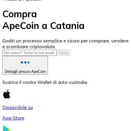
Compra
ApeCoin a Catania
USD Coin
Goditi un processo semplice e sicuro per comprare, vendere
e scambiare criptovalute.
USDC
Inizia
Dettagli prezzo ApeCoin
Scarica il nostro Wallet di auto-custodia
Disponibile su
App Store
Litecoin