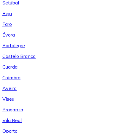
Setúbal
Beja
Faro
Évora
Portalegre
Castelo Branco
Guarda
Coímbra
Aveiro
Viseu
Braganza
Vila Real
Oporto