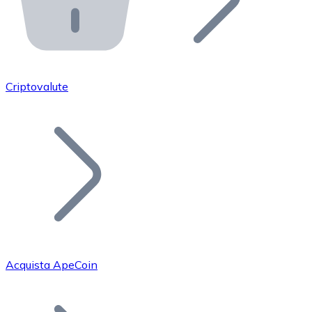
API Bitnovo
Integra la nostra API nel tuo ecosistema.
Diventa Rivenditore
Unisciti alla nostra rete di rivenditori e commercializza i
Criptovalute
Inserisci un Token
Aggiungi il token del tuo progetto al nostro servizio di
Acquista ApeCoin
Bitcoin