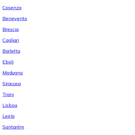
Cosenza
Benevento
Brescia
Cagliari
Barletta
Eboli
Modugno
Siracusa
Trani
Lisboa
Leiría
Santarém