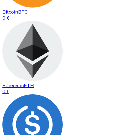
Bitcoin
BTC
0 €
Ethereum
ETH
0 €