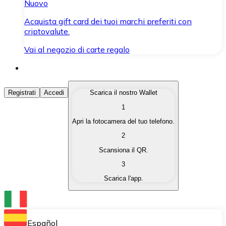
Nuovo
Acquista gift card dei tuoi marchi preferiti con
criptovalute.
Vai al negozio di carte regalo
Acquista Criptovalute
Registrati
Accedi
Scarica il nostro Wallet
1
Acquista le criptovalute che ti interessano in modo rapi
Apri la fotocamera del tuo telefono.
Vendi Criptovalute
2
Converti le tue criptovalute in valuta fiat quando ne ha
Scansiona il QR.
3
Scambia (Swap)
Scarica l'app.
Scambia una criptovaluta con un'altra istantaneamente
Wallet Bitnovo
Conserva le tue cripto in un Wallet self-custodial.
Español