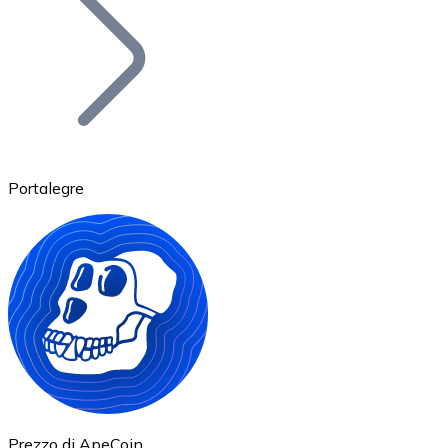
BTC
Portalegre
Ethereum
ETH
Prezzo di ApeCoin