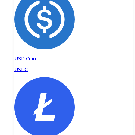
USD Coin
USDC