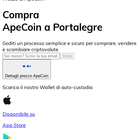
Compra
ApeCoin a Portalegre
USD Coin
Goditi un processo semplice e sicuro per comprare, vendere
e scambiare criptovalute.
USDC
Inizia
Dettagli prezzo ApeCoin
Scarica il nostro Wallet di auto-custodia
Disponibile su
App Store
Litecoin