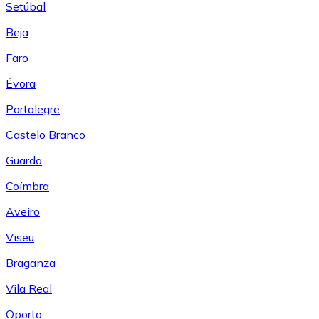
Setúbal
Beja
Faro
Évora
Portalegre
Castelo Branco
Guarda
Coímbra
Aveiro
Viseu
Braganza
Vila Real
Oporto