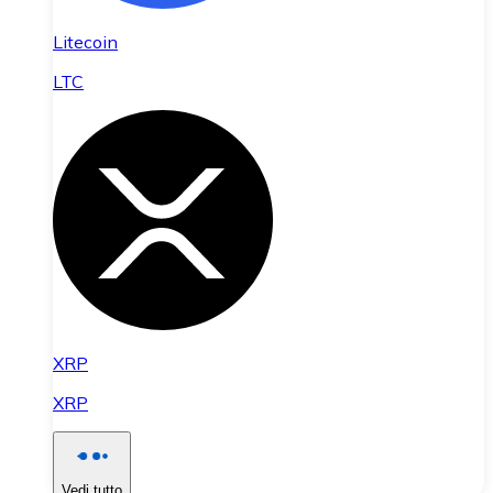
Litecoin
LTC
XRP
XRP
Vedi tutto