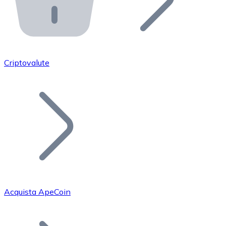
API Bitnovo
Integra la nostra API nel tuo ecosistema.
Diventa Rivenditore
Unisciti alla nostra rete di rivenditori e commercializza i
Criptovalute
Inserisci un Token
Aggiungi il token del tuo progetto al nostro servizio di
Acquista ApeCoin
Bitcoin