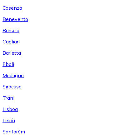
Cosenza
Benevento
Brescia
Cagliari
Barletta
Eboli
Modugno
Siracusa
Trani
Lisboa
Leiría
Santarém