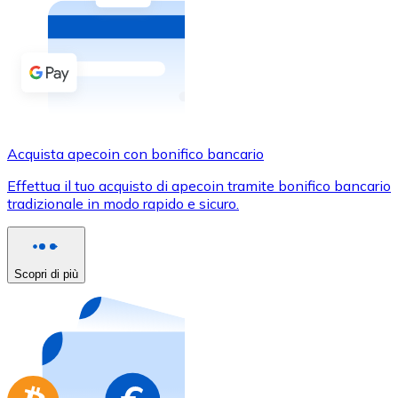
Acquista criptovalute in contanti e altri mezzi di pagam
Acquista con contanti
Bonifico SEPA
Aggiungi fondi al tuo conto Bitnovo o fai acquisti dirett
Acquista con bonifico bancario
Acquista apecoin con bonifico bancario
Carta di credito / debito
Effettua il tuo acquisto di apecoin tramite bonifico bancario
Usa le carte Visa e Mastercard per acquistare criptovalut
tradizionale in modo rapido e sicuro.
Acquista con carta
Negozio - Carte regalo
Scopri di più
Nuovo
Acquista gift card dei tuoi marchi preferiti con criptoval
Vai al negozio di carte regalo