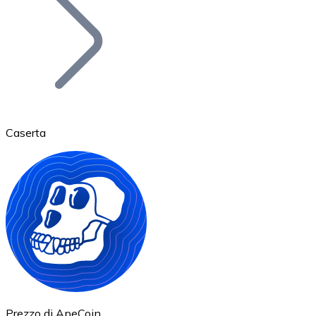
BTC
Caserta
Ethereum
ETH
Prezzo di ApeCoin