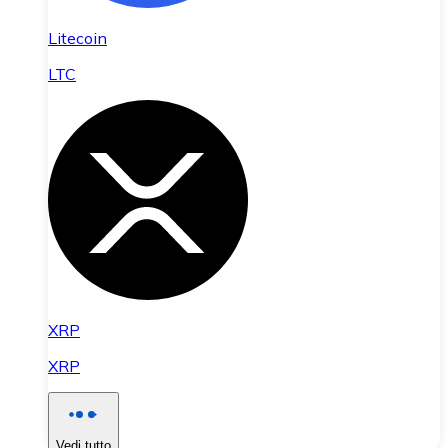
Litecoin
LTC
XRP
XRP
Vedi tutto