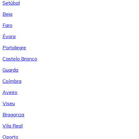
Setúbal
Beja
Faro
Évora
Portalegre
Castelo Branco
Guarda
Coímbra
Aveiro
Viseu
Braganza
Vila Real
Oporto