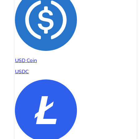
USD Coin
USDC