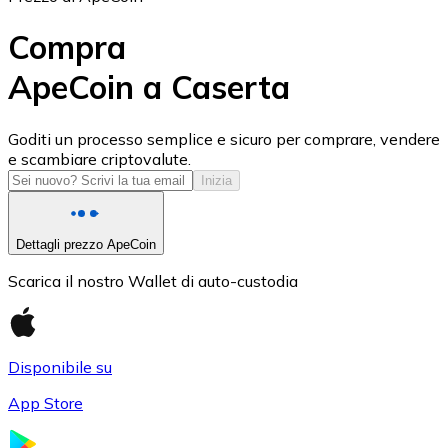
Compra
ApeCoin a Caserta
USD Coin
Goditi un processo semplice e sicuro per comprare, vendere
e scambiare criptovalute.
USDC
Inizia
Dettagli prezzo ApeCoin
Scarica il nostro Wallet di auto-custodia
Disponibile su
App Store
Litecoin