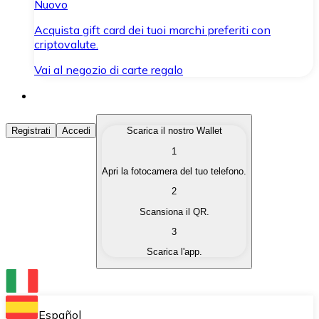
Nuovo
Acquista gift card dei tuoi marchi preferiti con
criptovalute.
Vai al negozio di carte regalo
Acquista Criptovalute
Registrati
Accedi
Scarica il nostro Wallet
1
Acquista le criptovalute che ti interessano in modo rapi
Apri la fotocamera del tuo telefono.
Vendi Criptovalute
2
Converti le tue criptovalute in valuta fiat quando ne ha
Scansiona il QR.
3
Scambia (Swap)
Scarica l'app.
Scambia una criptovaluta con un'altra istantaneamente
Wallet Bitnovo
Conserva le tue cripto in un Wallet self-custodial.
Español