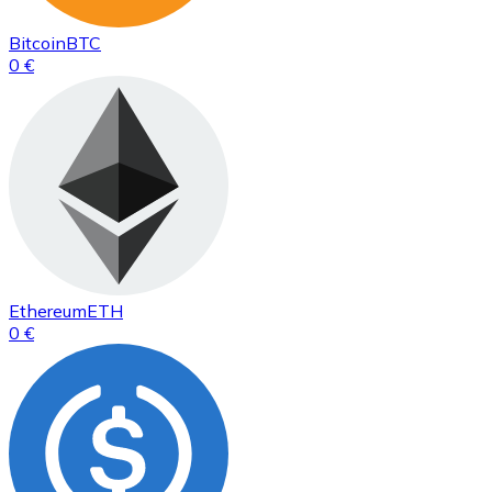
Bitcoin
BTC
0 €
Ethereum
ETH
0 €