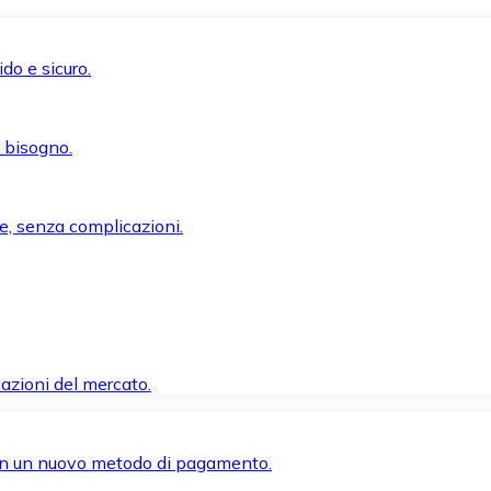
do e sicuro.
i bisogno.
e, senza complicazioni.
azioni del mercato.
 con un nuovo metodo di pagamento.