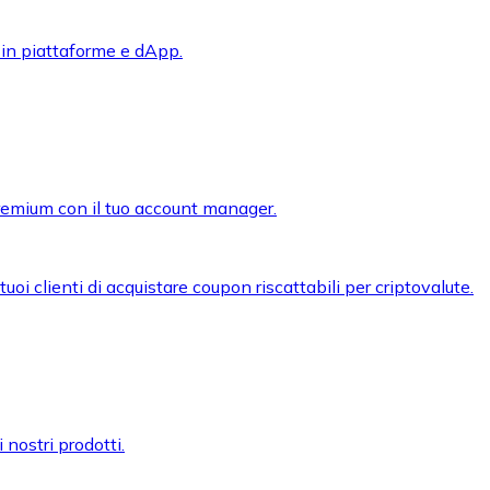
 in piattaforme e dApp.
premium con il tuo account manager.
oi clienti di acquistare coupon riscattabili per criptovalute.
 nostri prodotti.