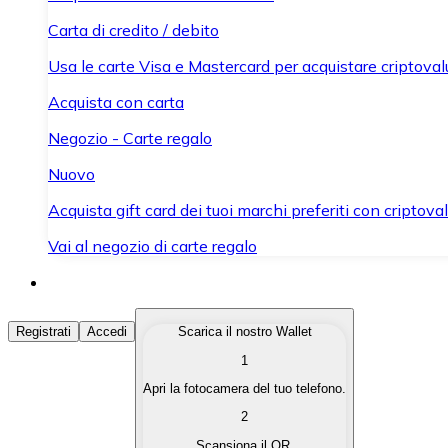
Carta di credito / debito
Usa le carte Visa e Mastercard per acquistare criptovalut
Acquista con carta
Negozio - Carte regalo
Nuovo
Acquista gift card dei tuoi marchi preferiti con criptoval
Vai al negozio di carte regalo
Acquista Criptovalute
Registrati
Accedi
Scarica il nostro Wallet
1
Acquista le criptovalute che ti interessano in modo rapi
Apri la fotocamera del tuo telefono.
Vendi Criptovalute
2
Converti le tue criptovalute in valuta fiat quando ne ha
Scansiona il QR.