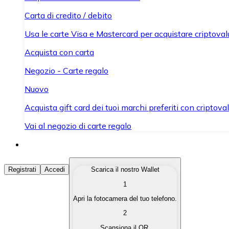
Carta di credito / debito
Usa le carte Visa e Mastercard per acquistare criptovalut
Acquista con carta
Negozio - Carte regalo
Nuovo
Acquista gift card dei tuoi marchi preferiti con criptoval
Vai al negozio di carte regalo
Acquista Criptovalute
Registrati
Accedi
Scarica il nostro Wallet
1
Acquista le criptovalute che ti interessano in modo rapi
Apri la fotocamera del tuo telefono.
Vendi Criptovalute
2
Converti le tue criptovalute in valuta fiat quando ne ha
Scansiona il QR.