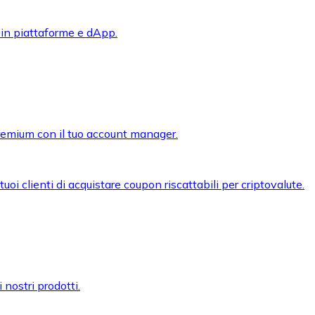
 in piattaforme e dApp.
premium con il tuo account manager.
oi clienti di acquistare coupon riscattabili per criptovalute.
 nostri prodotti.