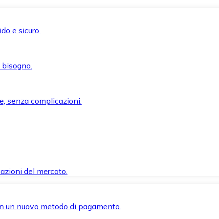
do e sicuro.
i bisogno.
e, senza complicazioni.
azioni del mercato.
 con un nuovo metodo di pagamento.