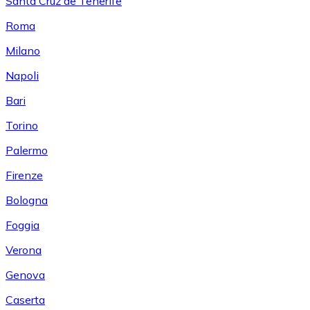
Santa Cruz de Tenerife
Roma
Milano
Napoli
Bari
Torino
Palermo
Firenze
Bologna
Foggia
Verona
Genova
Caserta