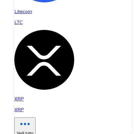
Litecoin
LTC
XRP
XRP
Vedi tutto