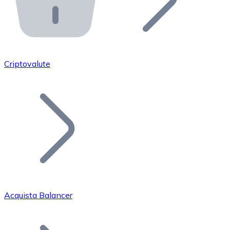
API Bitnovo
Integra la nostra API nel tuo ecosistema.
Diventa Rivenditore
Unisciti alla nostra rete di rivenditori e commercializza i
Criptovalute
Inserisci un Token
Aggiungi il token del tuo progetto al nostro servizio di
Acquista Balancer
Bitcoin