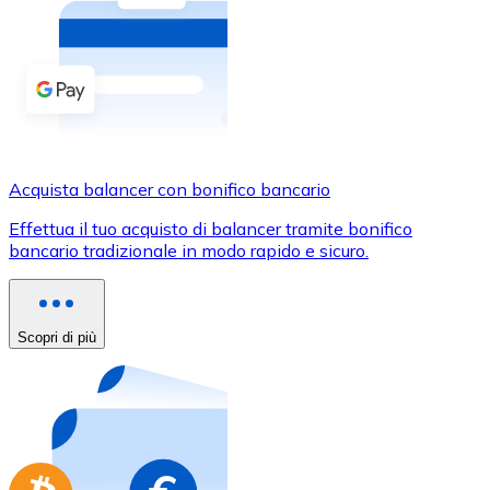
Acquista criptovalute in contanti e altri mezzi di pagam
Acquista con contanti
Bonifico SEPA
Aggiungi fondi al tuo conto Bitnovo o fai acquisti dirett
Acquista con bonifico bancario
Acquista balancer con bonifico bancario
Carta di credito / debito
Effettua il tuo acquisto di balancer tramite bonifico
Usa le carte Visa e Mastercard per acquistare criptovalut
bancario tradizionale in modo rapido e sicuro.
Acquista con carta
Negozio - Carte regalo
Scopri di più
Nuovo
Acquista gift card dei tuoi marchi preferiti con criptoval
Vai al negozio di carte regalo