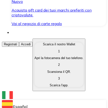
Nuovo
Acquista gift card dei tuoi marchi preferiti con
criptovalute.
Vai al negozio di carte regalo
Acquista Criptovalute
Registrati
Accedi
Scarica il nostro Wallet
1
Acquista le criptovalute che ti interessano in modo rapi
Apri la fotocamera del tuo telefono.
Vendi Criptovalute
2
Converti le tue criptovalute in valuta fiat quando ne ha
Scansiona il QR.
3
Scambia (Swap)
Scarica l'app.
Scambia una criptovaluta con un'altra istantaneamente
Wallet Bitnovo
Conserva le tue cripto in un Wallet self-custodial.
Español