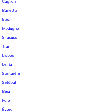
Cagliari
Barletta
Eboli
Modugno
Siracusa
Trani
Lisboa
Leiría
Santarém
Setúbal
Beja
Faro
Évora