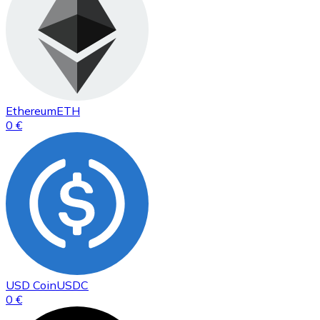
Ethereum
ETH
0 €
USD Coin
USDC
0 €