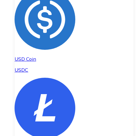
USD Coin
USDC