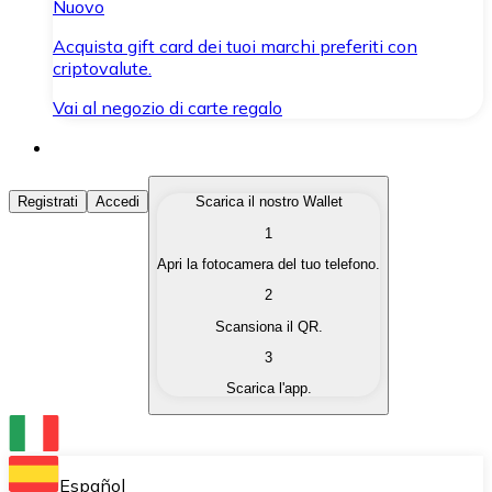
Nuovo
Acquista gift card dei tuoi marchi preferiti con
criptovalute.
Vai al negozio di carte regalo
Acquista Criptovalute
Registrati
Accedi
Scarica il nostro Wallet
1
Acquista le criptovalute che ti interessano in modo rapi
Apri la fotocamera del tuo telefono.
Vendi Criptovalute
2
Converti le tue criptovalute in valuta fiat quando ne ha
Scansiona il QR.
3
Scambia (Swap)
Scarica l'app.
Scambia una criptovaluta con un'altra istantaneamente
Wallet Bitnovo
Conserva le tue cripto in un Wallet self-custodial.
Español