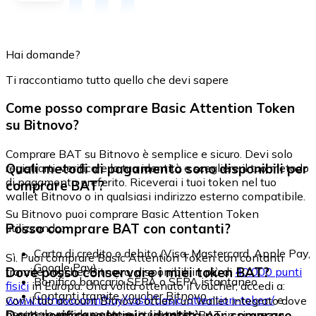
Hai domande?
Ti raccontiamo tutto quello che devi sapere
Come posso comprare Basic Attention Token
su Bitnovo?
Comprare BAT su Bitnovo è semplice e sicuro. Devi solo
Quali metodi di pagamento sono disponibili per
registrarti, verificare la tua identità e scegliere il tuo metodo
di pagamento preferito. Riceverai i tuoi token nel tuo
comprare BAT?
wallet Bitnovo o in qualsiasi indirizzo esterno compatibile.
Su Bitnovo puoi comprare Basic Attention Token
Posso comprare BAT con contanti?
utilizzando:
Carta di credito o debito (Visa, Mastercard, Apple Pay,
Sì. Puoi comprare Basic Attention Token con contanti
Google Pay)
Dove posso conservare i miei token BAT?
tramite voucher Bitnovo, disponibili in più di
40.000 punti
Bonifico bancario SEPA o SEPA istantaneo
fisici
in Europa. Una volta ottenuto il voucher, accedi a:
Contanti tramite voucher Bitnovo
www.bitnovo.com/buy/cash/basic-attention-token/
e
Con il tuo account Bitnovo ottieni un wallet integrato dove
riscattalo rapidamente e in sicurezza.
Devo verificare la mia identità per comprare
puoi conservare e gestire i tuoi token BAT in sicurezza.