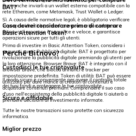
Puoi anche inviarli a un wallet esterno compatibile con la
BAT?
rete Ethereum, come Metamask, Trust Wallet o Ledger.
Sì. A causa delle normative legali, è obbligatorio verificare
Cosa dovrei considerare prima di comprare
la propria identità prima di comprare criptovalute su
Bitnovo. Il processo è semplice e veloce, e garantisce
Basic Attention Token?
operazioni sicure per tutti gli utenti.
Prima di investire in Basic Attention Token, considera i
Perché Bitnovo?
seguenti punti: Pubblicità digitale: BAT è progettato per
rivoluzionare la pubblicità digitale premiando gli utenti per
la loro attenzione. Browser Brave: BAT è integrato con il
Custodisci le tue criptovalute
browser Brave, che blocca annunci e tracker per
impostazione predefinita. Token di utilità: BAT può essere
Il modo sicuro e conveniente per avere il controllo totale
utilizzato per dare mance ai creatori di contenuti e
dei tuoi fondi e proteggere le tue criptovalute.
acquistare contenuti premium. Comprendere il suo caso
d'uso nell'ecosistema della pubblicità digitale ti aiuterà a
Sicuro e affidabile
prendere decisioni di investimento informate.
Tutte le nostre transazioni sono protette con sicurezza
informatica.
Miglior prezzo