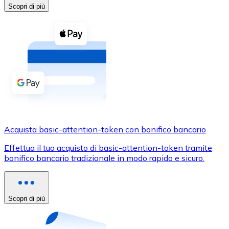
Acquista criptovalute in contanti e altri mezzi di pagam
Scopri di più
Acquista con contanti
Bonifico SEPA
Aggiungi fondi al tuo conto Bitnovo o fai acquisti dirett
Acquista con bonifico bancario
Carta di credito / debito
Usa le carte Visa e Mastercard per acquistare criptovalut
Acquista basic-attention-token con bonifico bancario
Acquista con carta
Effettua il tuo acquisto di basic-attention-token tramite
Negozio - Carte regalo
bonifico bancario tradizionale in modo rapido e sicuro.
Nuovo
Acquista gift card dei tuoi marchi preferiti con criptoval
Scopri di più
Vai al negozio di carte regalo