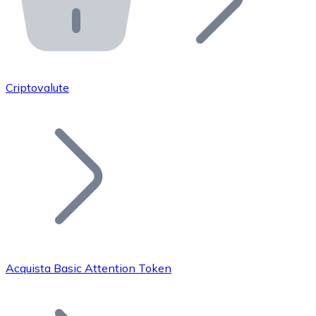
API Bitnovo
Integra la nostra API nel tuo ecosistema.
Diventa Rivenditore
Unisciti alla nostra rete di rivenditori e commercializza i
Criptovalute
Inserisci un Token
Aggiungi il token del tuo progetto al nostro servizio di
Acquista Basic Attention Token
Bitcoin