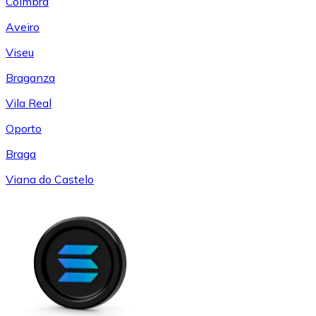
Coímbra
Aveiro
Viseu
Braganza
Vila Real
Oporto
Braga
Viana do Castelo