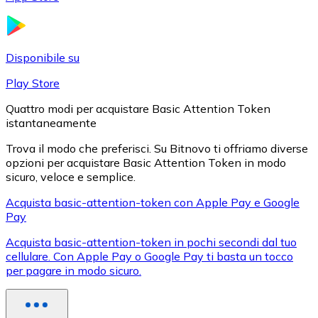
LTC
Disponibile su
Play Store
Quattro modi per acquistare Basic Attention Token
istantaneamente
Trova il modo che preferisci. Su Bitnovo ti offriamo diverse
opzioni per acquistare Basic Attention Token in modo
sicuro, veloce e semplice.
XRP
Acquista basic-attention-token con Apple Pay e Google
Pay
XRP
Acquista basic-attention-token in pochi secondi dal tuo
cellulare. Con Apple Pay o Google Pay ti basta un tocco
per pagare in modo sicuro.
Vedi tutto
Buoni cripto