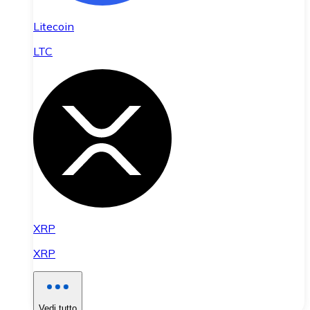
Litecoin
LTC
XRP
XRP
Vedi tutto