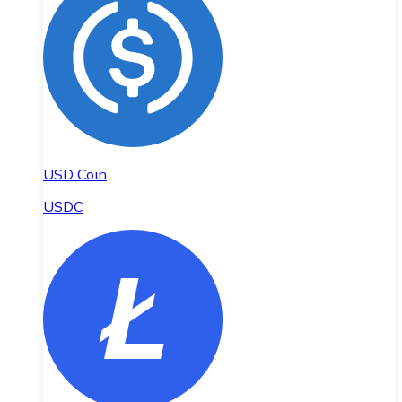
USD Coin
USDC