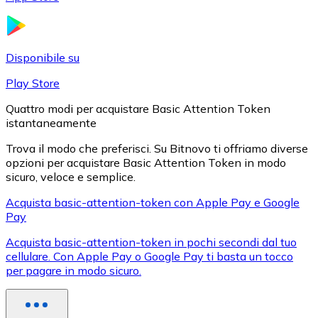
LTC
Disponibile su
Play Store
Quattro modi per acquistare Basic Attention Token
istantaneamente
Trova il modo che preferisci. Su Bitnovo ti offriamo diverse
opzioni per acquistare Basic Attention Token in modo
sicuro, veloce e semplice.
XRP
Acquista basic-attention-token con Apple Pay e Google
Pay
XRP
Acquista basic-attention-token in pochi secondi dal tuo
cellulare. Con Apple Pay o Google Pay ti basta un tocco
per pagare in modo sicuro.
Vedi tutto
Buoni cripto