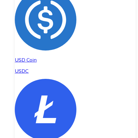
USD Coin
USDC