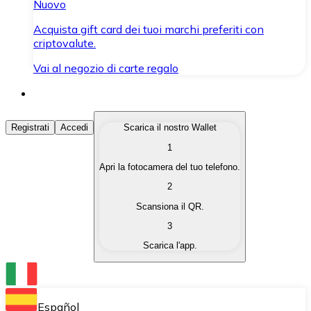
Nuovo
Acquista gift card dei tuoi marchi preferiti con
criptovalute.
Vai al negozio di carte regalo
Acquista Criptovalute
Registrati
Accedi
Scarica il nostro Wallet
1
Acquista le criptovalute che ti interessano in modo rapi
Apri la fotocamera del tuo telefono.
Vendi Criptovalute
2
Converti le tue criptovalute in valuta fiat quando ne ha
Scansiona il QR.
3
Scambia (Swap)
Scarica l'app.
Scambia una criptovaluta con un'altra istantaneamente
Wallet Bitnovo
Conserva le tue cripto in un Wallet self-custodial.
Español