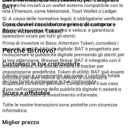
Puoi anche inviarli a un wallet esterno compatibile con la
BAT?
rete Ethereum, come Metamask, Trust Wallet o Ledger.
Sì. A causa delle normative legali, è obbligatorio verificare
Cosa dovrei considerare prima di comprare
la propria identità prima di comprare criptovalute su
Bitnovo. Il processo è semplice e veloce, e garantisce
Basic Attention Token?
operazioni sicure per tutti gli utenti.
Prima di investire in Basic Attention Token, considera i
Perché Bitnovo?
seguenti punti: Pubblicità digitale: BAT è progettato per
rivoluzionare la pubblicità digitale premiando gli utenti per
la loro attenzione. Browser Brave: BAT è integrato con il
Custodisci le tue criptovalute
browser Brave, che blocca annunci e tracker per
impostazione predefinita. Token di utilità: BAT può essere
Il modo sicuro e conveniente per avere il controllo totale
utilizzato per dare mance ai creatori di contenuti e
dei tuoi fondi e proteggere le tue criptovalute.
acquistare contenuti premium. Comprendere il suo caso
d'uso nell'ecosistema della pubblicità digitale ti aiuterà a
Sicuro e affidabile
prendere decisioni di investimento informate.
Tutte le nostre transazioni sono protette con sicurezza
informatica.
Miglior prezzo