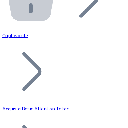
API Bitnovo
Integra la nostra API nel tuo ecosistema.
Diventa Rivenditore
Unisciti alla nostra rete di rivenditori e commercializza i
Criptovalute
Inserisci un Token
Aggiungi il token del tuo progetto al nostro servizio di
Acquista Basic Attention Token
Bitcoin