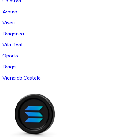
Coímbra
Aveiro
Viseu
Braganza
Vila Real
Oporto
Braga
Viana do Castelo