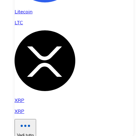
Litecoin
LTC
XRP
XRP
Vedi tutto