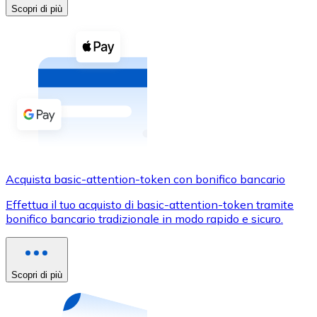
Acquista criptovalute in contanti e altri mezzi di pagam
Scopri di più
Acquista con contanti
Bonifico SEPA
Aggiungi fondi al tuo conto Bitnovo o fai acquisti dirett
Acquista con bonifico bancario
Carta di credito / debito
Usa le carte Visa e Mastercard per acquistare criptovalut
Acquista basic-attention-token con bonifico bancario
Acquista con carta
Effettua il tuo acquisto di basic-attention-token tramite
Negozio - Carte regalo
bonifico bancario tradizionale in modo rapido e sicuro.
Nuovo
Acquista gift card dei tuoi marchi preferiti con criptoval
Scopri di più
Vai al negozio di carte regalo