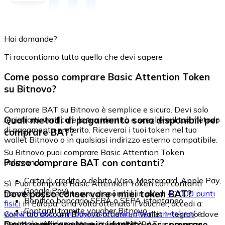
Hai domande?
Ti raccontiamo tutto quello che devi sapere
Come posso comprare Basic Attention Token
su Bitnovo?
Comprare BAT su Bitnovo è semplice e sicuro. Devi solo
Quali metodi di pagamento sono disponibili per
registrarti, verificare la tua identità e scegliere il tuo metodo
di pagamento preferito. Riceverai i tuoi token nel tuo
comprare BAT?
wallet Bitnovo o in qualsiasi indirizzo esterno compatibile.
Su Bitnovo puoi comprare Basic Attention Token
Posso comprare BAT con contanti?
utilizzando:
Carta di credito o debito (Visa, Mastercard, Apple Pay,
Sì. Puoi comprare Basic Attention Token con contanti
Google Pay)
Dove posso conservare i miei token BAT?
tramite voucher Bitnovo, disponibili in più di
40.000 punti
Bonifico bancario SEPA o SEPA istantaneo
fisici
in Europa. Una volta ottenuto il voucher, accedi a:
Contanti tramite voucher Bitnovo
www.bitnovo.com/buy/cash/basic-attention-token/
e
Con il tuo account Bitnovo ottieni un wallet integrato dove
riscattalo rapidamente e in sicurezza.
Devo verificare la mia identità per comprare
puoi conservare e gestire i tuoi token BAT in sicurezza.