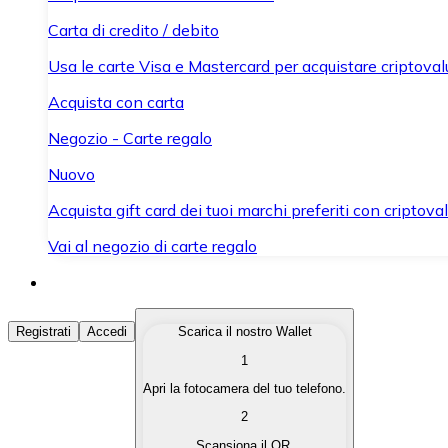
Carta di credito / debito
Usa le carte Visa e Mastercard per acquistare criptovalut
Acquista con carta
Negozio - Carte regalo
Nuovo
Acquista gift card dei tuoi marchi preferiti con criptoval
Vai al negozio di carte regalo
Acquista Criptovalute
Registrati
Accedi
Scarica il nostro Wallet
1
Acquista le criptovalute che ti interessano in modo rapi
Apri la fotocamera del tuo telefono.
Vendi Criptovalute
2
Converti le tue criptovalute in valuta fiat quando ne ha
Scansiona il QR.