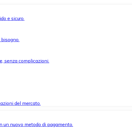
do e sicuro.
i bisogno.
e, senza complicazioni.
azioni del mercato.
 con un nuovo metodo di pagamento.