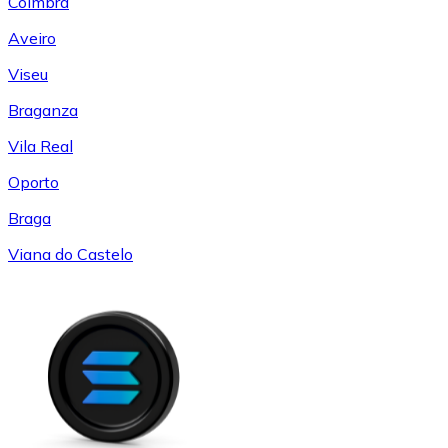
Coímbra
Aveiro
Viseu
Braganza
Vila Real
Oporto
Braga
Viana do Castelo