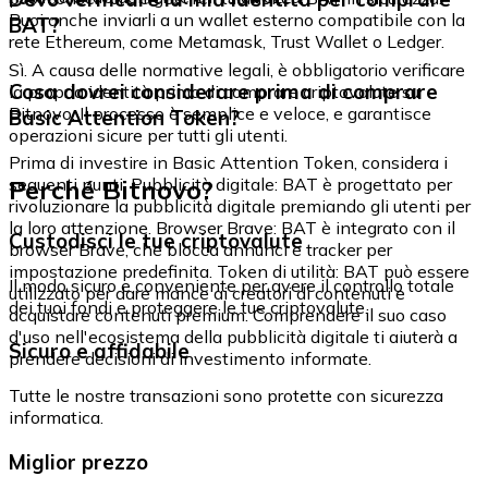
Puoi anche inviarli a un wallet esterno compatibile con la
BAT?
rete Ethereum, come Metamask, Trust Wallet o Ledger.
Sì. A causa delle normative legali, è obbligatorio verificare
Cosa dovrei considerare prima di comprare
la propria identità prima di comprare criptovalute su
Bitnovo. Il processo è semplice e veloce, e garantisce
Basic Attention Token?
operazioni sicure per tutti gli utenti.
Prima di investire in Basic Attention Token, considera i
Perché Bitnovo?
seguenti punti: Pubblicità digitale: BAT è progettato per
rivoluzionare la pubblicità digitale premiando gli utenti per
la loro attenzione. Browser Brave: BAT è integrato con il
Custodisci le tue criptovalute
browser Brave, che blocca annunci e tracker per
impostazione predefinita. Token di utilità: BAT può essere
Il modo sicuro e conveniente per avere il controllo totale
utilizzato per dare mance ai creatori di contenuti e
dei tuoi fondi e proteggere le tue criptovalute.
acquistare contenuti premium. Comprendere il suo caso
d'uso nell'ecosistema della pubblicità digitale ti aiuterà a
Sicuro e affidabile
prendere decisioni di investimento informate.
Tutte le nostre transazioni sono protette con sicurezza
informatica.
Miglior prezzo