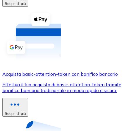
Acquista criptovalute in contanti e altri mezzi di pagam
Scopri di più
Acquista con contanti
Bonifico SEPA
Aggiungi fondi al tuo conto Bitnovo o fai acquisti dirett
Acquista con bonifico bancario
Carta di credito / debito
Usa le carte Visa e Mastercard per acquistare criptovalut
Acquista basic-attention-token con bonifico bancario
Acquista con carta
Effettua il tuo acquisto di basic-attention-token tramite
Negozio - Carte regalo
bonifico bancario tradizionale in modo rapido e sicuro.
Nuovo
Acquista gift card dei tuoi marchi preferiti con criptoval
Scopri di più
Vai al negozio di carte regalo