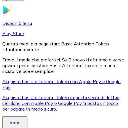
LTC
Disponibile su
Play Store
Quattro modi per acquistare Basic Attention Token
istantaneamente
Trova il modo che preferisci. Su Bitnovo ti offriamo diverse
opzioni per acquistare Basic Attention Token in modo
sicuro, veloce e semplice.
XRP
Acquista basic-attention-token con Apple Pay e Google
Pay
XRP
Acquista basic-attention-token in pochi secondi dal tuo
cellulare. Con Apple Pay o Google Pay ti basta un tocco
per pagare in modo sicuro.
Vedi tutto
Buoni cripto