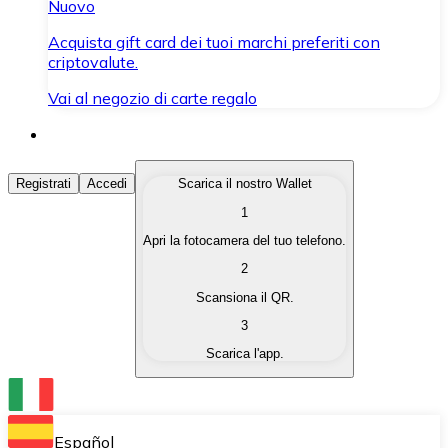
Nuovo
Acquista gift card dei tuoi marchi preferiti con
criptovalute.
Vai al negozio di carte regalo
Acquista Criptovalute
Registrati
Accedi
Scarica il nostro Wallet
1
Acquista le criptovalute che ti interessano in modo rapi
Apri la fotocamera del tuo telefono.
Vendi Criptovalute
2
Converti le tue criptovalute in valuta fiat quando ne ha
Scansiona il QR.
3
Scambia (Swap)
Scarica l'app.
Scambia una criptovaluta con un'altra istantaneamente
Wallet Bitnovo
Conserva le tue cripto in un Wallet self-custodial.
Español