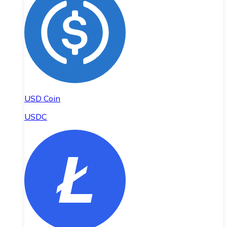
USD Coin
USDC