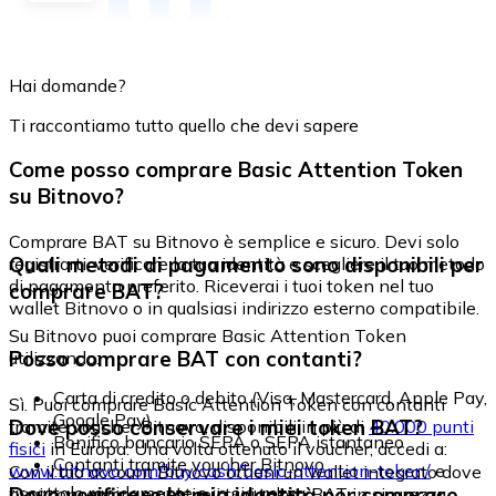
Hai domande?
Ti raccontiamo tutto quello che devi sapere
Come posso comprare Basic Attention Token
su Bitnovo?
Comprare BAT su Bitnovo è semplice e sicuro. Devi solo
Quali metodi di pagamento sono disponibili per
registrarti, verificare la tua identità e scegliere il tuo metodo
di pagamento preferito. Riceverai i tuoi token nel tuo
comprare BAT?
wallet Bitnovo o in qualsiasi indirizzo esterno compatibile.
Su Bitnovo puoi comprare Basic Attention Token
Posso comprare BAT con contanti?
utilizzando:
Carta di credito o debito (Visa, Mastercard, Apple Pay,
Sì. Puoi comprare Basic Attention Token con contanti
Google Pay)
Dove posso conservare i miei token BAT?
tramite voucher Bitnovo, disponibili in più di
40.000 punti
Bonifico bancario SEPA o SEPA istantaneo
fisici
in Europa. Una volta ottenuto il voucher, accedi a:
Contanti tramite voucher Bitnovo
www.bitnovo.com/buy/cash/basic-attention-token/
e
Con il tuo account Bitnovo ottieni un wallet integrato dove
riscattalo rapidamente e in sicurezza.
Devo verificare la mia identità per comprare
puoi conservare e gestire i tuoi token BAT in sicurezza.