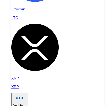
Litecoin
LTC
XRP
XRP
Vedi tutto