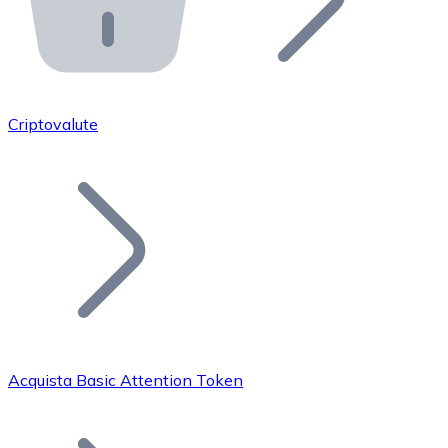
API Bitnovo
Integra la nostra API nel tuo ecosistema.
Diventa Rivenditore
Unisciti alla nostra rete di rivenditori e commercializza i
Criptovalute
Inserisci un Token
Aggiungi il token del tuo progetto al nostro servizio di
Acquista Basic Attention Token
Bitcoin