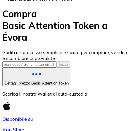
Compra
Basic Attention Token a
Évora
USD Coin
USDC
Goditi un processo semplice e sicuro per comprare, vendere
e scambiare criptovalute.
Inizia
Dettagli prezzo Basic Attention Token
Scarica il nostro Wallet di auto-custodia
Disponibile su
Litecoin
App Store