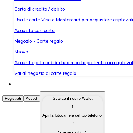
Carta di credito / debito
Usa le carte Visa e Mastercard per acquistare criptovalut
Acquista con carta
Negozio - Carte regalo
Nuovo
Acquista gift card dei tuoi marchi preferiti con criptoval
Vai al negozio di carte regalo
Acquista Criptovalute
Registrati
Accedi
Scarica il nostro Wallet
1
Acquista le criptovalute che ti interessano in modo rapi
Apri la fotocamera del tuo telefono.
Vendi Criptovalute
2
Converti le tue criptovalute in valuta fiat quando ne ha
Scansiona il QR.