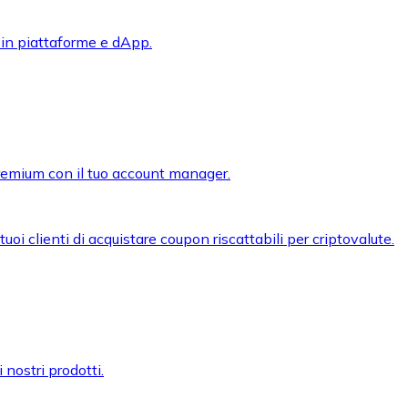
 in piattaforme e dApp.
premium con il tuo account manager.
oi clienti di acquistare coupon riscattabili per criptovalute.
 nostri prodotti.