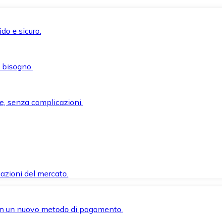
do e sicuro.
i bisogno.
e, senza complicazioni.
azioni del mercato.
 con un nuovo metodo di pagamento.