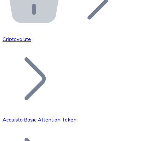
API Bitnovo
Integra la nostra API nel tuo ecosistema.
Diventa Rivenditore
Unisciti alla nostra rete di rivenditori e commercializza i
Criptovalute
Inserisci un Token
Aggiungi il token del tuo progetto al nostro servizio di
Acquista Basic Attention Token
Bitcoin