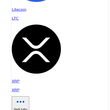
Litecoin
LTC
XRP
XRP
Vedi tutto