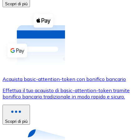
Acquista criptovalute in contanti e altri mezzi di pagam
Scopri di più
Acquista con contanti
Bonifico SEPA
Aggiungi fondi al tuo conto Bitnovo o fai acquisti dirett
Acquista con bonifico bancario
Carta di credito / debito
Usa le carte Visa e Mastercard per acquistare criptovalut
Acquista basic-attention-token con bonifico bancario
Acquista con carta
Effettua il tuo acquisto di basic-attention-token tramite
Negozio - Carte regalo
bonifico bancario tradizionale in modo rapido e sicuro.
Nuovo
Acquista gift card dei tuoi marchi preferiti con criptoval
Scopri di più
Vai al negozio di carte regalo