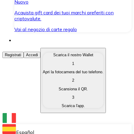
Nuovo
Acquista gift card dei tuoi marchi preferiti con
criptovalute.
Vai al negozio di carte regalo
Acquista Criptovalute
Registrati
Accedi
Scarica il nostro Wallet
1
Acquista le criptovalute che ti interessano in modo rapi
Apri la fotocamera del tuo telefono.
Vendi Criptovalute
2
Converti le tue criptovalute in valuta fiat quando ne ha
Scansiona il QR.
3
Scambia (Swap)
Scarica l'app.
Scambia una criptovaluta con un'altra istantaneamente
Wallet Bitnovo
Conserva le tue cripto in un Wallet self-custodial.
Español