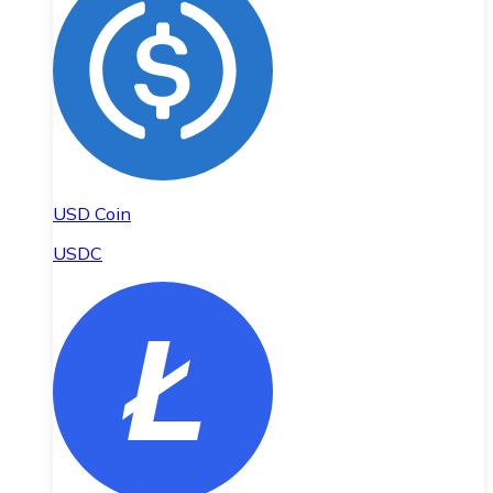
USD Coin
USDC