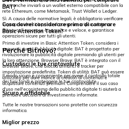
Puoi anche inviarli a un wallet esterno compatibile con la
BAT?
rete Ethereum, come Metamask, Trust Wallet o Ledger.
Sì. A causa delle normative legali, è obbligatorio verificare
Cosa dovrei considerare prima di comprare
la propria identità prima di comprare criptovalute su
Bitnovo. Il processo è semplice e veloce, e garantisce
Basic Attention Token?
operazioni sicure per tutti gli utenti.
Prima di investire in Basic Attention Token, considera i
Perché Bitnovo?
seguenti punti: Pubblicità digitale: BAT è progettato per
rivoluzionare la pubblicità digitale premiando gli utenti per
la loro attenzione. Browser Brave: BAT è integrato con il
Custodisci le tue criptovalute
browser Brave, che blocca annunci e tracker per
impostazione predefinita. Token di utilità: BAT può essere
Il modo sicuro e conveniente per avere il controllo totale
utilizzato per dare mance ai creatori di contenuti e
dei tuoi fondi e proteggere le tue criptovalute.
acquistare contenuti premium. Comprendere il suo caso
d'uso nell'ecosistema della pubblicità digitale ti aiuterà a
Sicuro e affidabile
prendere decisioni di investimento informate.
Tutte le nostre transazioni sono protette con sicurezza
informatica.
Miglior prezzo