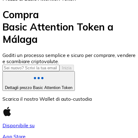
Compra
Basic Attention Token a
Málaga
USD Coin
USDC
Goditi un processo semplice e sicuro per comprare, vendere
e scambiare criptovalute.
Inizia
Dettagli prezzo Basic Attention Token
Scarica il nostro Wallet di auto-custodia
Disponibile su
Litecoin
App Store