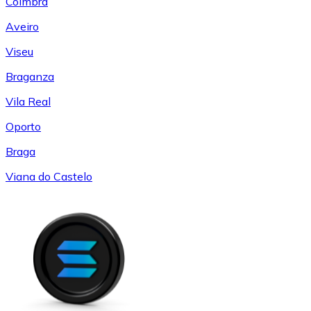
Coímbra
Aveiro
Viseu
Braganza
Vila Real
Oporto
Braga
Viana do Castelo