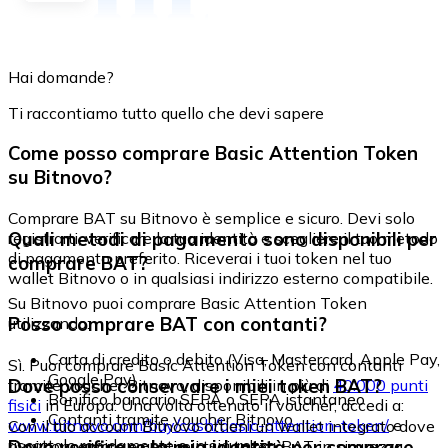
Hai domande?
Ti raccontiamo tutto quello che devi sapere
Come posso comprare Basic Attention Token
su Bitnovo?
Comprare BAT su Bitnovo è semplice e sicuro. Devi solo
Quali metodi di pagamento sono disponibili per
registrarti, verificare la tua identità e scegliere il tuo metodo
di pagamento preferito. Riceverai i tuoi token nel tuo
comprare BAT?
wallet Bitnovo o in qualsiasi indirizzo esterno compatibile.
Su Bitnovo puoi comprare Basic Attention Token
Posso comprare BAT con contanti?
utilizzando:
Carta di credito o debito (Visa, Mastercard, Apple Pay,
Sì. Puoi comprare Basic Attention Token con contanti
Google Pay)
Dove posso conservare i miei token BAT?
tramite voucher Bitnovo, disponibili in più di
40.000 punti
Bonifico bancario SEPA o SEPA istantaneo
fisici
in Europa. Una volta ottenuto il voucher, accedi a:
Contanti tramite voucher Bitnovo
www.bitnovo.com/buy/cash/basic-attention-token/
e
Con il tuo account Bitnovo ottieni un wallet integrato dove
riscattalo rapidamente e in sicurezza.
Devo verificare la mia identità per comprare
puoi conservare e gestire i tuoi token BAT in sicurezza.