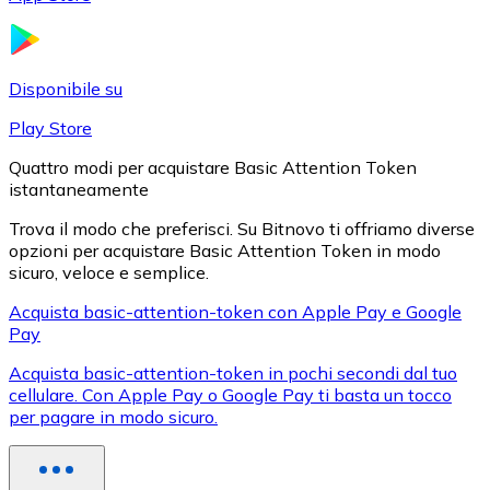
LTC
Disponibile su
Play Store
Quattro modi per acquistare Basic Attention Token
istantaneamente
Trova il modo che preferisci. Su Bitnovo ti offriamo diverse
opzioni per acquistare Basic Attention Token in modo
sicuro, veloce e semplice.
XRP
Acquista basic-attention-token con Apple Pay e Google
Pay
XRP
Acquista basic-attention-token in pochi secondi dal tuo
cellulare. Con Apple Pay o Google Pay ti basta un tocco
per pagare in modo sicuro.
Vedi tutto
Buoni cripto