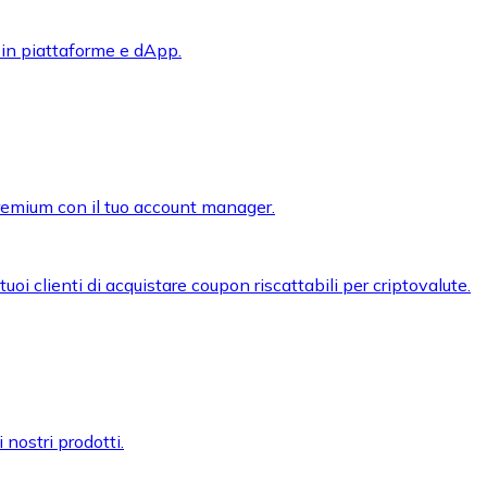
 in piattaforme e dApp.
premium con il tuo account manager.
oi clienti di acquistare coupon riscattabili per criptovalute.
 nostri prodotti.