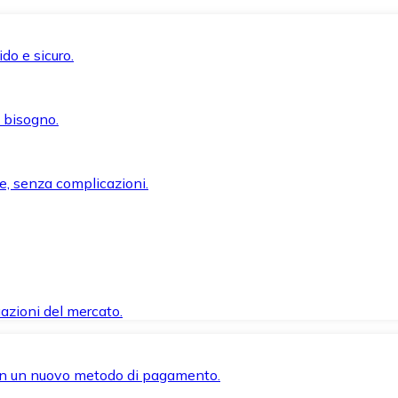
do e sicuro.
i bisogno.
e, senza complicazioni.
azioni del mercato.
 con un nuovo metodo di pagamento.