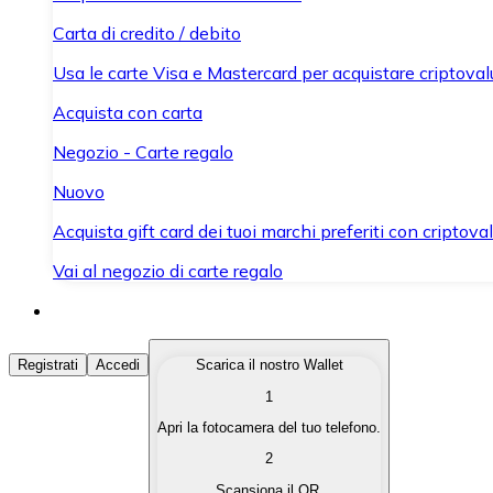
Carta di credito / debito
Usa le carte Visa e Mastercard per acquistare criptovalut
Acquista con carta
Negozio - Carte regalo
Nuovo
Acquista gift card dei tuoi marchi preferiti con criptoval
Vai al negozio di carte regalo
Acquista Criptovalute
Registrati
Accedi
Scarica il nostro Wallet
1
Acquista le criptovalute che ti interessano in modo rapi
Apri la fotocamera del tuo telefono.
Vendi Criptovalute
2
Converti le tue criptovalute in valuta fiat quando ne ha
Scansiona il QR.