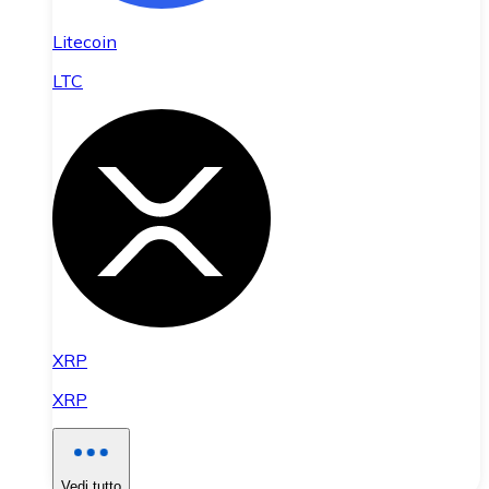
Litecoin
LTC
XRP
XRP
Vedi tutto