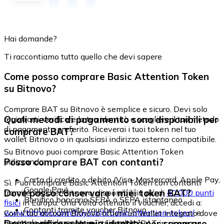
Hai domande?
Ti raccontiamo tutto quello che devi sapere
Come posso comprare Basic Attention Token
su Bitnovo?
Comprare BAT su Bitnovo è semplice e sicuro. Devi solo
Quali metodi di pagamento sono disponibili per
registrarti, verificare la tua identità e scegliere il tuo metodo
di pagamento preferito. Riceverai i tuoi token nel tuo
comprare BAT?
wallet Bitnovo o in qualsiasi indirizzo esterno compatibile.
Su Bitnovo puoi comprare Basic Attention Token
Posso comprare BAT con contanti?
utilizzando:
Carta di credito o debito (Visa, Mastercard, Apple Pay,
Sì. Puoi comprare Basic Attention Token con contanti
Google Pay)
Dove posso conservare i miei token BAT?
tramite voucher Bitnovo, disponibili in più di
40.000 punti
Bonifico bancario SEPA o SEPA istantaneo
fisici
in Europa. Una volta ottenuto il voucher, accedi a:
Contanti tramite voucher Bitnovo
www.bitnovo.com/buy/cash/basic-attention-token/
e
Con il tuo account Bitnovo ottieni un wallet integrato dove
riscattalo rapidamente e in sicurezza.
Devo verificare la mia identità per comprare
puoi conservare e gestire i tuoi token BAT in sicurezza.