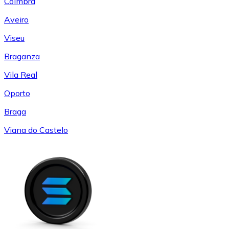
Coímbra
Aveiro
Viseu
Braganza
Vila Real
Oporto
Braga
Viana do Castelo