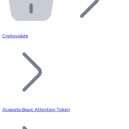
API Bitnovo
Integra la nostra API nel tuo ecosistema.
Diventa Rivenditore
Unisciti alla nostra rete di rivenditori e commercializza i
Criptovalute
Inserisci un Token
Aggiungi il token del tuo progetto al nostro servizio di
Acquista Basic Attention Token
Bitcoin