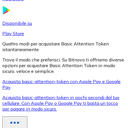
LTC
Disponibile su
Play Store
Quattro modi per acquistare Basic Attention Token
istantaneamente
Trova il modo che preferisci. Su Bitnovo ti offriamo diverse
opzioni per acquistare Basic Attention Token in modo
sicuro, veloce e semplice.
XRP
Acquista basic-attention-token con Apple Pay e Google
Pay
XRP
Acquista basic-attention-token in pochi secondi dal tuo
cellulare. Con Apple Pay o Google Pay ti basta un tocco
per pagare in modo sicuro.
Vedi tutto
Buoni cripto