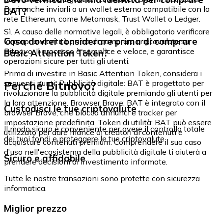
Puoi anche inviarli a un wallet esterno compatibile con la
BAT?
rete Ethereum, come Metamask, Trust Wallet o Ledger.
Sì. A causa delle normative legali, è obbligatorio verificare
Cosa dovrei considerare prima di comprare
la propria identità prima di comprare criptovalute su
Bitnovo. Il processo è semplice e veloce, e garantisce
Basic Attention Token?
operazioni sicure per tutti gli utenti.
Prima di investire in Basic Attention Token, considera i
Perché Bitnovo?
seguenti punti: Pubblicità digitale: BAT è progettato per
rivoluzionare la pubblicità digitale premiando gli utenti per
la loro attenzione. Browser Brave: BAT è integrato con il
Custodisci le tue criptovalute
browser Brave, che blocca annunci e tracker per
impostazione predefinita. Token di utilità: BAT può essere
Il modo sicuro e conveniente per avere il controllo totale
utilizzato per dare mance ai creatori di contenuti e
dei tuoi fondi e proteggere le tue criptovalute.
acquistare contenuti premium. Comprendere il suo caso
d'uso nell'ecosistema della pubblicità digitale ti aiuterà a
Sicuro e affidabile
prendere decisioni di investimento informate.
Tutte le nostre transazioni sono protette con sicurezza
informatica.
Miglior prezzo