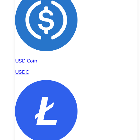
USD Coin
USDC