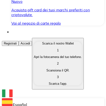
Nuovo
Acquista gift card dei tuoi marchi preferiti con
criptovalute.
Vai al negozio di carte regalo
Acquista Criptovalute
Registrati
Accedi
Scarica il nostro Wallet
1
Acquista le criptovalute che ti interessano in modo rapi
Apri la fotocamera del tuo telefono.
Vendi Criptovalute
2
Converti le tue criptovalute in valuta fiat quando ne ha
Scansiona il QR.
3
Scambia (Swap)
Scarica l'app.
Scambia una criptovaluta con un'altra istantaneamente
Wallet Bitnovo
Conserva le tue cripto in un Wallet self-custodial.
Español