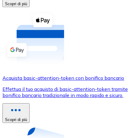
Acquista criptovalute in contanti e altri mezzi di pagam
Scopri di più
Acquista con contanti
Bonifico SEPA
Aggiungi fondi al tuo conto Bitnovo o fai acquisti dirett
Acquista con bonifico bancario
Carta di credito / debito
Usa le carte Visa e Mastercard per acquistare criptovalut
Acquista basic-attention-token con bonifico bancario
Acquista con carta
Effettua il tuo acquisto di basic-attention-token tramite
Negozio - Carte regalo
bonifico bancario tradizionale in modo rapido e sicuro.
Nuovo
Acquista gift card dei tuoi marchi preferiti con criptoval
Scopri di più
Vai al negozio di carte regalo