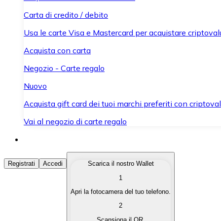
Carta di credito / debito
Usa le carte Visa e Mastercard per acquistare criptovalut
Acquista con carta
Negozio - Carte regalo
Nuovo
Acquista gift card dei tuoi marchi preferiti con criptoval
Vai al negozio di carte regalo
Acquista Criptovalute
Registrati
Accedi
Scarica il nostro Wallet
1
Acquista le criptovalute che ti interessano in modo rapi
Apri la fotocamera del tuo telefono.
Vendi Criptovalute
2
Converti le tue criptovalute in valuta fiat quando ne ha
Scansiona il QR.