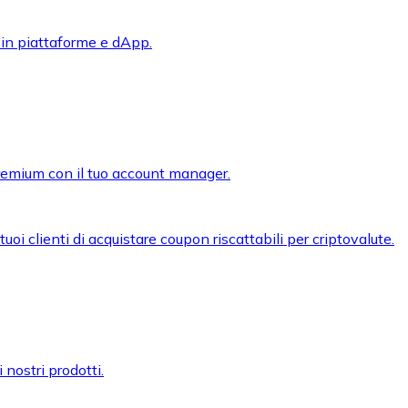
 in piattaforme e dApp.
premium con il tuo account manager.
oi clienti di acquistare coupon riscattabili per criptovalute.
 nostri prodotti.