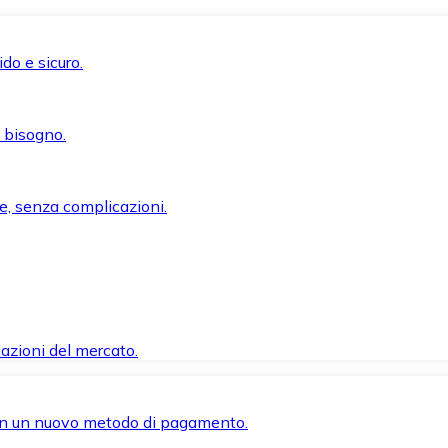
do e sicuro.
i bisogno.
e, senza complicazioni.
azioni del mercato.
 con un nuovo metodo di pagamento.