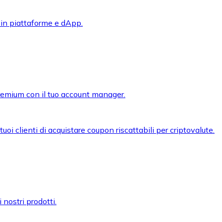
 in piattaforme e dApp.
premium con il tuo account manager.
oi clienti di acquistare coupon riscattabili per criptovalute.
 nostri prodotti.