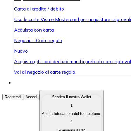
Carta di credito / debito
Usa le carte Visa e Mastercard per acquistare criptovalut
Acquista con carta
Negozio - Carte regalo
Nuovo
Acquista gift card dei tuoi marchi preferiti con criptoval
Vai al negozio di carte regalo
Acquista Criptovalute
Registrati
Accedi
Scarica il nostro Wallet
1
Acquista le criptovalute che ti interessano in modo rapi
Apri la fotocamera del tuo telefono.
Vendi Criptovalute
2
Converti le tue criptovalute in valuta fiat quando ne ha
Scansiona il QR.