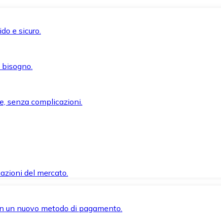
do e sicuro.
i bisogno.
e, senza complicazioni.
azioni del mercato.
 con un nuovo metodo di pagamento.