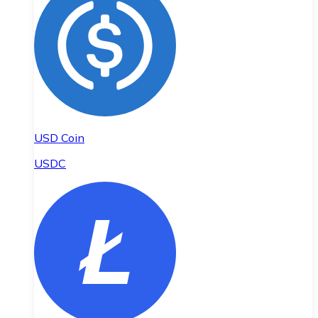
USD Coin
USDC