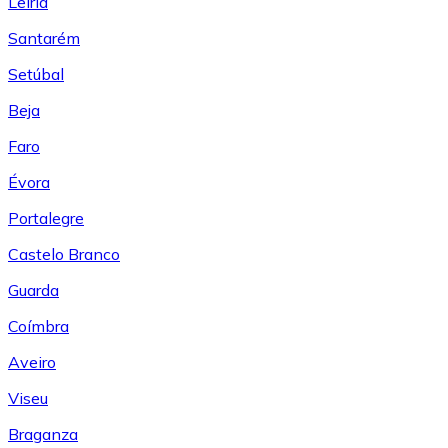
Leiría
Santarém
Setúbal
Beja
Faro
Évora
Portalegre
Castelo Branco
Guarda
Coímbra
Aveiro
Viseu
Braganza