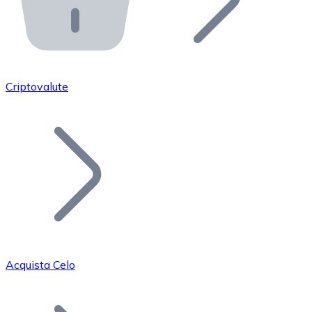
API Bitnovo
Integra la nostra API nel tuo ecosistema.
Diventa Rivenditore
Unisciti alla nostra rete di rivenditori e commercializza i
Criptovalute
Inserisci un Token
Aggiungi il token del tuo progetto al nostro servizio di
Acquista Celo
Bitcoin