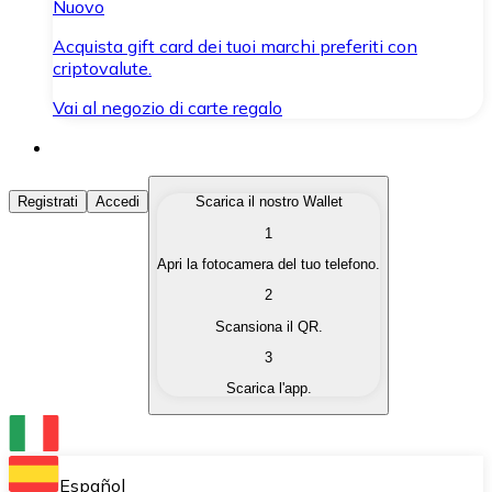
Nuovo
Acquista gift card dei tuoi marchi preferiti con
criptovalute.
Vai al negozio di carte regalo
Acquista Criptovalute
Registrati
Accedi
Scarica il nostro Wallet
1
Acquista le criptovalute che ti interessano in modo rapi
Apri la fotocamera del tuo telefono.
Vendi Criptovalute
2
Converti le tue criptovalute in valuta fiat quando ne ha
Scansiona il QR.
3
Scambia (Swap)
Scarica l'app.
Scambia una criptovaluta con un'altra istantaneamente
Wallet Bitnovo
Conserva le tue cripto in un Wallet self-custodial.
Español