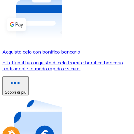
Acquista criptovalute in contanti e altri mezzi di pagam
Acquista con contanti
Bonifico SEPA
Aggiungi fondi al tuo conto Bitnovo o fai acquisti dirett
Acquista con bonifico bancario
Acquista celo con bonifico bancario
Carta di credito / debito
Effettua il tuo acquisto di celo tramite bonifico bancario
Usa le carte Visa e Mastercard per acquistare criptovalut
tradizionale in modo rapido e sicuro.
Acquista con carta
Negozio - Carte regalo
Scopri di più
Nuovo
Acquista gift card dei tuoi marchi preferiti con criptoval
Vai al negozio di carte regalo