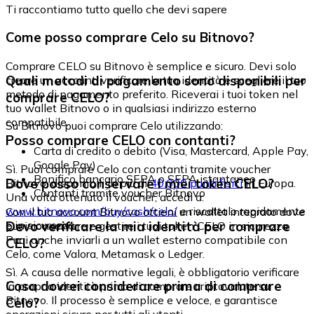
Ti raccontiamo tutto quello che devi sapere
Come posso comprare Celo su Bitnovo?
Comprare CELO su Bitnovo è semplice e sicuro. Devi solo
Quali metodi di pagamento sono disponibili per
creare un account, verificare la tua identità e scegliere il tuo
metodo di pagamento preferito. Riceverai i tuoi token nel
comprare CELO?
tuo wallet Bitnovo o in qualsiasi indirizzo esterno
compatibile.
Su Bitnovo puoi comprare Celo utilizzando:
Posso comprare CELO con contanti?
Carta di credito o debito (Visa, Mastercard, Apple Pay,
Google Pay)
Sì. Puoi comprare Celo con contanti tramite voucher
Bonifico bancario SEPA o SEPA istantaneo
Dove posso conservare i miei token CELO?
Bitnovo, disponibili in più di
40.000 punti fisici
in Europa.
Contanti tramite voucher Bitnovo
Una volta ottenuto il voucher, accedi a:
www.bitnovo.com/buy/cash/celo/
e riscattalo rapidamente
Con il tuo account Bitnovo ottieni un wallet integrato dove
e in sicurezza.
Devo verificare la mia identità per comprare
puoi conservare e gestire i tuoi token CELO in sicurezza.
Puoi anche inviarli a un wallet esterno compatibile con
CELO?
Celo, come Valora, Metamask o Ledger.
Sì. A causa delle normative legali, è obbligatorio verificare
Cosa dovrei considerare prima di comprare
la propria identità prima di comprare criptovalute su
Bitnovo. Il processo è semplice e veloce, e garantisce
Celo?
operazioni sicure per tutti gli utenti.