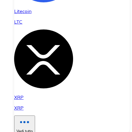
Litecoin
LTC
XRP
XRP
Vedi tutto