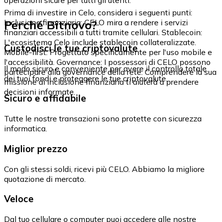
Prima di investire in Celo, considera i seguenti punti:
Perché Bitnovo?
Inclusione finanziaria: CELO mira a rendere i servizi
finanziari accessibili a tutti tramite cellulari. Stablecoin:
L'ecosistema Celo include stablecoin collateralizzate.
Custodisci le tue criptovalute
Mobile-first: Progettato specificamente per l'uso mobile e
l'accessibilità. Governance: I possessori di CELO possono
Il modo sicuro e conveniente per avere il controllo totale
partecipare alla governance della rete. Comprendere la sua
dei tuoi fondi e proteggere le tue criptovalute.
missione di inclusione finanziaria ti aiuterà a prendere
decisioni informate.
Sicuro e affidabile
Tutte le nostre transazioni sono protette con sicurezza
informatica.
Miglior prezzo
Con gli stessi soldi, ricevi più CELO. Abbiamo la migliore
quotazione di mercato.
Veloce
Dal tuo cellulare o computer puoi accedere alle nostre