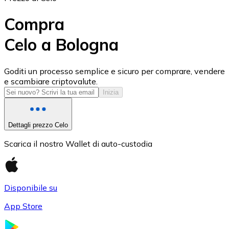
Compra
Celo a Bologna
USD Coin
Goditi un processo semplice e sicuro per comprare, vendere
e scambiare criptovalute.
USDC
Inizia
Dettagli prezzo Celo
Scarica il nostro Wallet di auto-custodia
Disponibile su
App Store
Litecoin