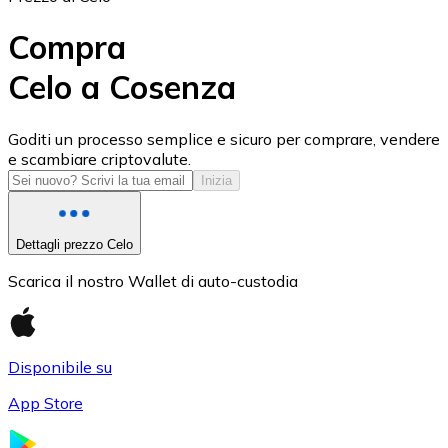
Compra
Celo a Cosenza
USD Coin
Goditi un processo semplice e sicuro per comprare, vendere
e scambiare criptovalute.
USDC
Inizia
Dettagli prezzo Celo
Scarica il nostro Wallet di auto-custodia
Disponibile su
App Store
Litecoin