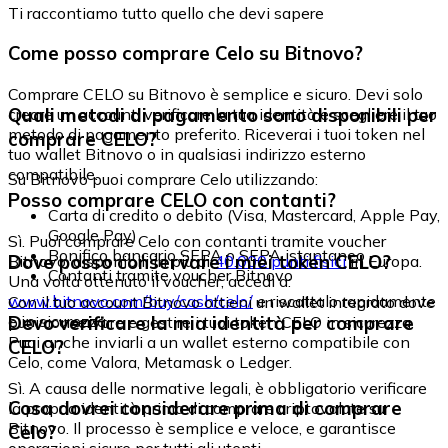
Ti raccontiamo tutto quello che devi sapere
Come posso comprare Celo su Bitnovo?
Comprare CELO su Bitnovo è semplice e sicuro. Devi solo
Quali metodi di pagamento sono disponibili per
creare un account, verificare la tua identità e scegliere il tuo
metodo di pagamento preferito. Riceverai i tuoi token nel
comprare CELO?
tuo wallet Bitnovo o in qualsiasi indirizzo esterno
compatibile.
Su Bitnovo puoi comprare Celo utilizzando:
Posso comprare CELO con contanti?
Carta di credito o debito (Visa, Mastercard, Apple Pay,
Google Pay)
Sì. Puoi comprare Celo con contanti tramite voucher
Bonifico bancario SEPA o SEPA istantaneo
Dove posso conservare i miei token CELO?
Bitnovo, disponibili in più di
40.000 punti fisici
in Europa.
Contanti tramite voucher Bitnovo
Una volta ottenuto il voucher, accedi a:
www.bitnovo.com/buy/cash/celo/
e riscattalo rapidamente
Con il tuo account Bitnovo ottieni un wallet integrato dove
e in sicurezza.
Devo verificare la mia identità per comprare
puoi conservare e gestire i tuoi token CELO in sicurezza.
Puoi anche inviarli a un wallet esterno compatibile con
CELO?
Celo, come Valora, Metamask o Ledger.
Sì. A causa delle normative legali, è obbligatorio verificare
Cosa dovrei considerare prima di comprare
la propria identità prima di comprare criptovalute su
Bitnovo. Il processo è semplice e veloce, e garantisce
Celo?
operazioni sicure per tutti gli utenti.