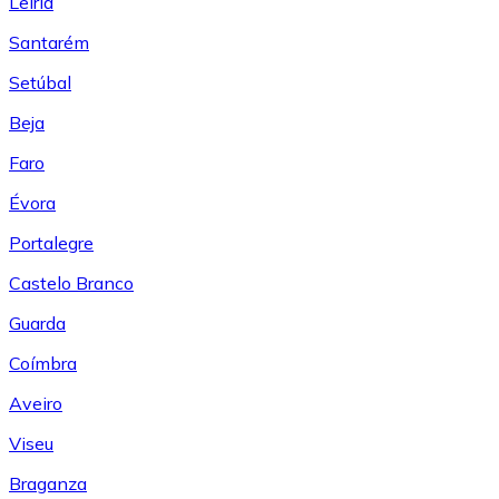
Leiría
Santarém
Setúbal
Beja
Faro
Évora
Portalegre
Castelo Branco
Guarda
Coímbra
Aveiro
Viseu
Braganza