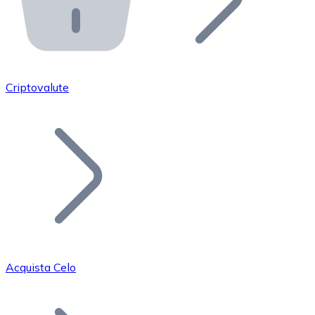
API Bitnovo
Integra la nostra API nel tuo ecosistema.
Diventa Rivenditore
Unisciti alla nostra rete di rivenditori e commercializza i
Criptovalute
Inserisci un Token
Aggiungi il token del tuo progetto al nostro servizio di
Acquista Celo
Bitcoin