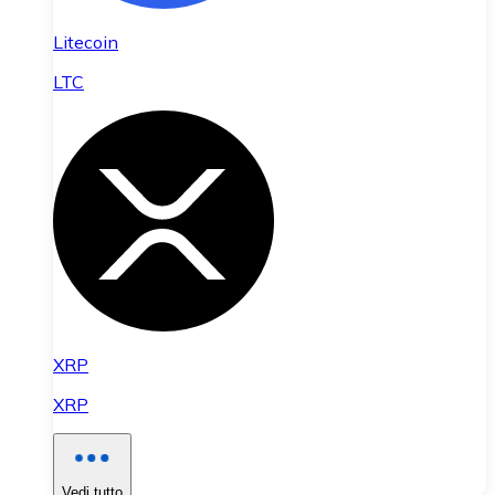
Litecoin
LTC
XRP
XRP
Vedi tutto