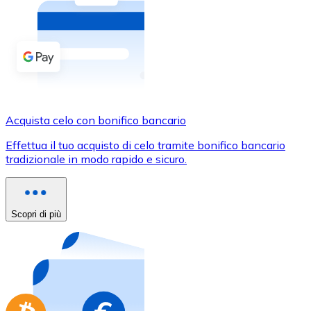
Acquista criptovalute in contanti e altri mezzi di pagam
Acquista con contanti
Bonifico SEPA
Aggiungi fondi al tuo conto Bitnovo o fai acquisti dirett
Acquista con bonifico bancario
Acquista celo con bonifico bancario
Carta di credito / debito
Effettua il tuo acquisto di celo tramite bonifico bancario
Usa le carte Visa e Mastercard per acquistare criptovalut
tradizionale in modo rapido e sicuro.
Acquista con carta
Negozio - Carte regalo
Scopri di più
Nuovo
Acquista gift card dei tuoi marchi preferiti con criptoval
Vai al negozio di carte regalo