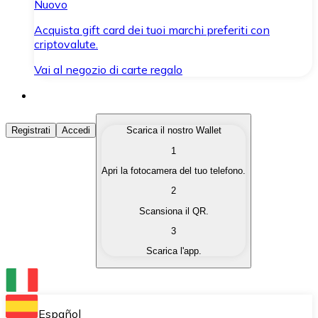
Nuovo
Acquista gift card dei tuoi marchi preferiti con
criptovalute.
Vai al negozio di carte regalo
Acquista Criptovalute
Registrati
Accedi
Scarica il nostro Wallet
1
Acquista le criptovalute che ti interessano in modo rapi
Apri la fotocamera del tuo telefono.
Vendi Criptovalute
2
Converti le tue criptovalute in valuta fiat quando ne ha
Scansiona il QR.
3
Scambia (Swap)
Scarica l'app.
Scambia una criptovaluta con un'altra istantaneamente
Wallet Bitnovo
Conserva le tue cripto in un Wallet self-custodial.
Español