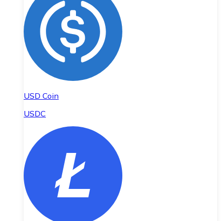
USD Coin
USDC