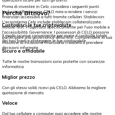
Prima di investire in Celo, considera i seguenti punti:
Perché Bitnovo?
Inclusione finanziaria: CELO mira a rendere i servizi
finanziari accessibili a tutti tramite cellulari. Stablecoin:
L'ecosistema Celo include stablecoin collateralizzate.
Custodisci le tue criptovalute
Mobile-first: Progettato specificamente per l'uso mobile e
l'accessibilità. Governance: I possessori di CELO possono
Il modo sicuro e conveniente per avere il controllo totale
partecipare alla governance della rete. Comprendere la sua
dei tuoi fondi e proteggere le tue criptovalute.
missione di inclusione finanziaria ti aiuterà a prendere
decisioni informate.
Sicuro e affidabile
Tutte le nostre transazioni sono protette con sicurezza
informatica.
Miglior prezzo
Con gli stessi soldi, ricevi più CELO. Abbiamo la migliore
quotazione di mercato.
Veloce
Dal tuo cellulare o computer puoi accedere alle nostre