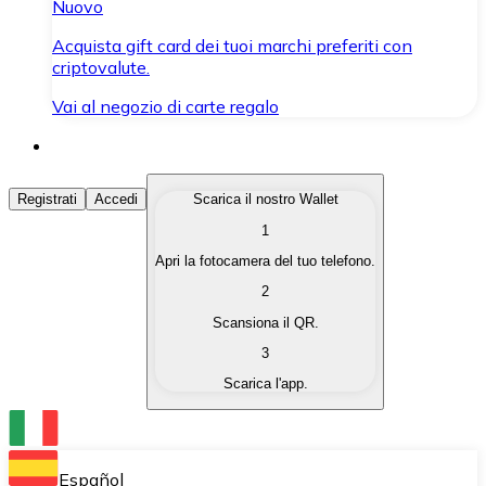
Nuovo
Acquista gift card dei tuoi marchi preferiti con
criptovalute.
Vai al negozio di carte regalo
Acquista Criptovalute
Registrati
Accedi
Scarica il nostro Wallet
1
Acquista le criptovalute che ti interessano in modo rapi
Apri la fotocamera del tuo telefono.
Vendi Criptovalute
2
Converti le tue criptovalute in valuta fiat quando ne ha
Scansiona il QR.
3
Scambia (Swap)
Scarica l'app.
Scambia una criptovaluta con un'altra istantaneamente
Wallet Bitnovo
Conserva le tue cripto in un Wallet self-custodial.
Español