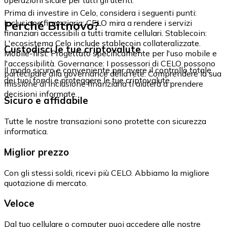
Prima di investire in Celo, considera i seguenti punti:
Perché Bitnovo?
Inclusione finanziaria: CELO mira a rendere i servizi
finanziari accessibili a tutti tramite cellulari. Stablecoin:
L'ecosistema Celo include stablecoin collateralizzate.
Custodisci le tue criptovalute
Mobile-first: Progettato specificamente per l'uso mobile e
l'accessibilità. Governance: I possessori di CELO possono
Il modo sicuro e conveniente per avere il controllo totale
partecipare alla governance della rete. Comprendere la sua
dei tuoi fondi e proteggere le tue criptovalute.
missione di inclusione finanziaria ti aiuterà a prendere
decisioni informate.
Sicuro e affidabile
Tutte le nostre transazioni sono protette con sicurezza
informatica.
Miglior prezzo
Con gli stessi soldi, ricevi più CELO. Abbiamo la migliore
quotazione di mercato.
Veloce
Dal tuo cellulare o computer puoi accedere alle nostre