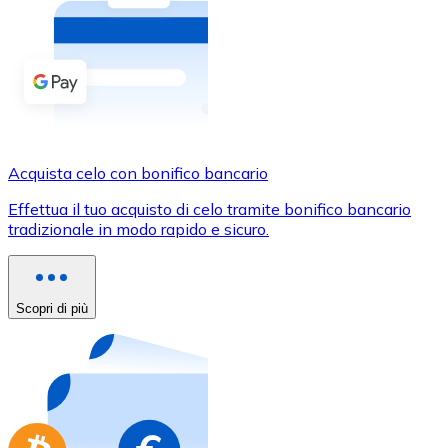
Acquista criptovalute in contanti e altri mezzi di pagam
Acquista con contanti
Bonifico SEPA
Aggiungi fondi al tuo conto Bitnovo o fai acquisti dirett
Acquista con bonifico bancario
Acquista celo con bonifico bancario
Carta di credito / debito
Effettua il tuo acquisto di celo tramite bonifico bancario
Usa le carte Visa e Mastercard per acquistare criptovalut
tradizionale in modo rapido e sicuro.
Acquista con carta
Negozio - Carte regalo
Scopri di più
Nuovo
Acquista gift card dei tuoi marchi preferiti con criptoval
Vai al negozio di carte regalo