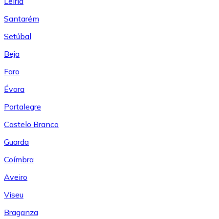
Leiría
Santarém
Setúbal
Beja
Faro
Évora
Portalegre
Castelo Branco
Guarda
Coímbra
Aveiro
Viseu
Braganza