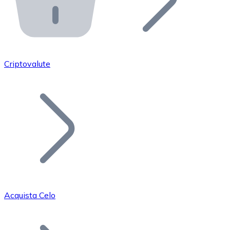
API Bitnovo
Integra la nostra API nel tuo ecosistema.
Diventa Rivenditore
Unisciti alla nostra rete di rivenditori e commercializza i
Criptovalute
Inserisci un Token
Aggiungi il token del tuo progetto al nostro servizio di
Acquista Celo
Bitcoin