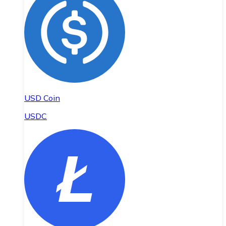
USD Coin
USDC