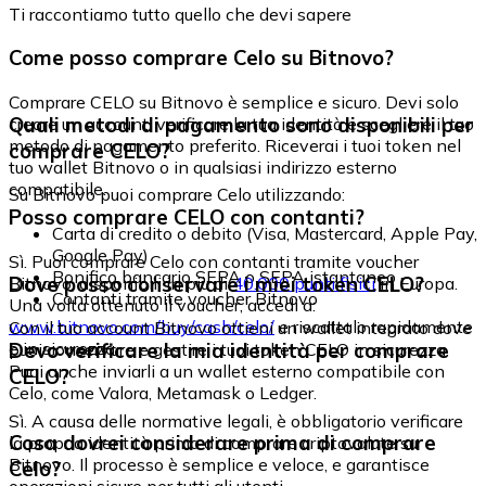
Ti raccontiamo tutto quello che devi sapere
Come posso comprare Celo su Bitnovo?
Comprare CELO su Bitnovo è semplice e sicuro. Devi solo
Quali metodi di pagamento sono disponibili per
creare un account, verificare la tua identità e scegliere il tuo
metodo di pagamento preferito. Riceverai i tuoi token nel
comprare CELO?
tuo wallet Bitnovo o in qualsiasi indirizzo esterno
compatibile.
Su Bitnovo puoi comprare Celo utilizzando:
Posso comprare CELO con contanti?
Carta di credito o debito (Visa, Mastercard, Apple Pay,
Google Pay)
Sì. Puoi comprare Celo con contanti tramite voucher
Bonifico bancario SEPA o SEPA istantaneo
Dove posso conservare i miei token CELO?
Bitnovo, disponibili in più di
40.000 punti fisici
in Europa.
Contanti tramite voucher Bitnovo
Una volta ottenuto il voucher, accedi a:
www.bitnovo.com/buy/cash/celo/
e riscattalo rapidamente
Con il tuo account Bitnovo ottieni un wallet integrato dove
e in sicurezza.
Devo verificare la mia identità per comprare
puoi conservare e gestire i tuoi token CELO in sicurezza.
Puoi anche inviarli a un wallet esterno compatibile con
CELO?
Celo, come Valora, Metamask o Ledger.
Sì. A causa delle normative legali, è obbligatorio verificare
Cosa dovrei considerare prima di comprare
la propria identità prima di comprare criptovalute su
Bitnovo. Il processo è semplice e veloce, e garantisce
Celo?
operazioni sicure per tutti gli utenti.