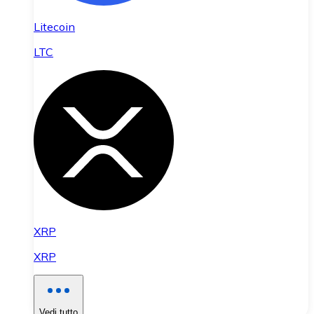
Litecoin
LTC
XRP
XRP
Vedi tutto