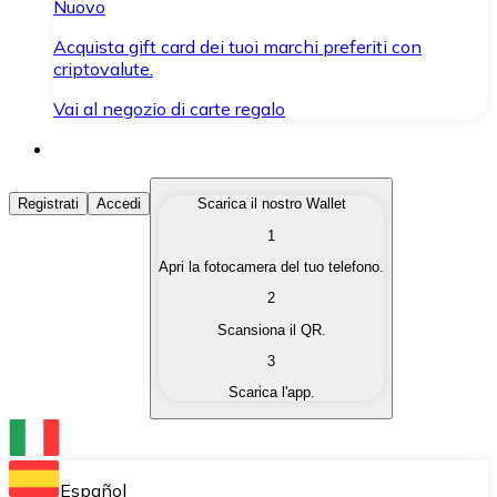
Nuovo
Acquista gift card dei tuoi marchi preferiti con
criptovalute.
Vai al negozio di carte regalo
Acquista Criptovalute
Registrati
Accedi
Scarica il nostro Wallet
1
Acquista le criptovalute che ti interessano in modo rapi
Apri la fotocamera del tuo telefono.
Vendi Criptovalute
2
Converti le tue criptovalute in valuta fiat quando ne ha
Scansiona il QR.
3
Scambia (Swap)
Scarica l'app.
Scambia una criptovaluta con un'altra istantaneamente
Wallet Bitnovo
Conserva le tue cripto in un Wallet self-custodial.
Español