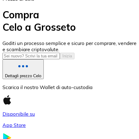
Compra
Celo a Grosseto
USD Coin
Goditi un processo semplice e sicuro per comprare, vendere
e scambiare criptovalute.
USDC
Inizia
Dettagli prezzo Celo
Scarica il nostro Wallet di auto-custodia
Disponibile su
App Store
Litecoin