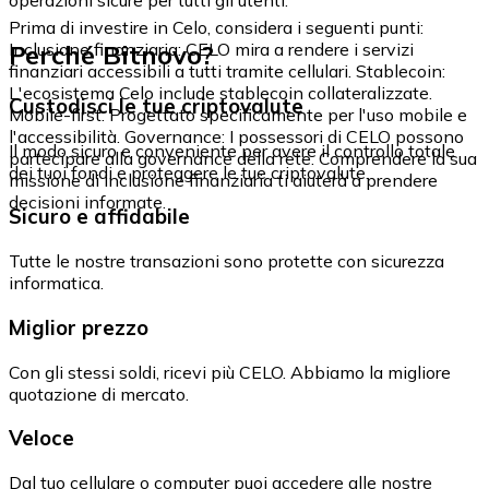
Prima di investire in Celo, considera i seguenti punti:
Perché Bitnovo?
Inclusione finanziaria: CELO mira a rendere i servizi
finanziari accessibili a tutti tramite cellulari. Stablecoin:
L'ecosistema Celo include stablecoin collateralizzate.
Custodisci le tue criptovalute
Mobile-first: Progettato specificamente per l'uso mobile e
l'accessibilità. Governance: I possessori di CELO possono
Il modo sicuro e conveniente per avere il controllo totale
partecipare alla governance della rete. Comprendere la sua
dei tuoi fondi e proteggere le tue criptovalute.
missione di inclusione finanziaria ti aiuterà a prendere
decisioni informate.
Sicuro e affidabile
Tutte le nostre transazioni sono protette con sicurezza
informatica.
Miglior prezzo
Con gli stessi soldi, ricevi più CELO. Abbiamo la migliore
quotazione di mercato.
Veloce
Dal tuo cellulare o computer puoi accedere alle nostre