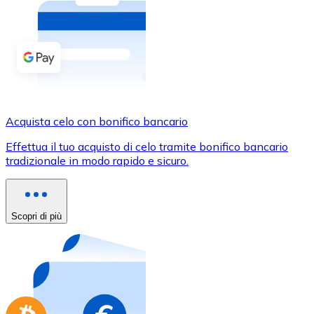
Acquista criptovalute in contanti e altri mezzi di pagam
Acquista con contanti
Bonifico SEPA
Aggiungi fondi al tuo conto Bitnovo o fai acquisti dirett
Acquista con bonifico bancario
Acquista celo con bonifico bancario
Carta di credito / debito
Effettua il tuo acquisto di celo tramite bonifico bancario
Usa le carte Visa e Mastercard per acquistare criptovalut
tradizionale in modo rapido e sicuro.
Acquista con carta
Negozio - Carte regalo
Scopri di più
Nuovo
Acquista gift card dei tuoi marchi preferiti con criptoval
Vai al negozio di carte regalo