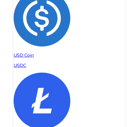
USD Coin
USDC