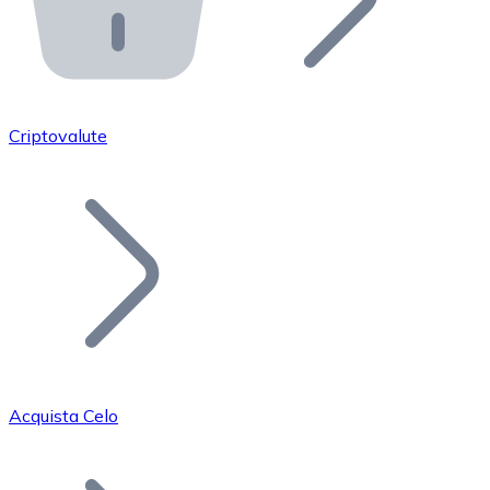
API Bitnovo
Integra la nostra API nel tuo ecosistema.
Diventa Rivenditore
Unisciti alla nostra rete di rivenditori e commercializza i
Criptovalute
Inserisci un Token
Aggiungi il token del tuo progetto al nostro servizio di
Acquista Celo
Bitcoin