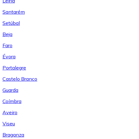
Leiría
Santarém
Setúbal
Beja
Faro
Évora
Portalegre
Castelo Branco
Guarda
Coímbra
Aveiro
Viseu
Braganza