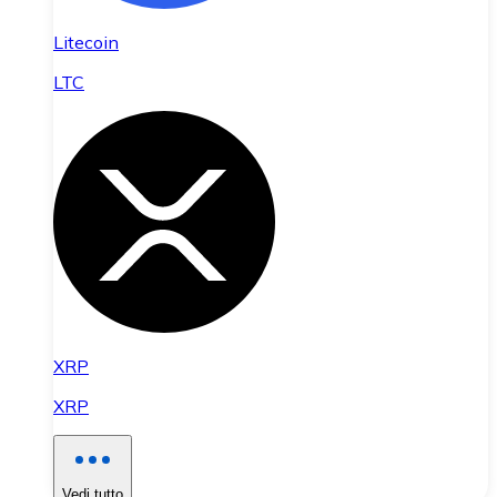
Litecoin
LTC
XRP
XRP
Vedi tutto