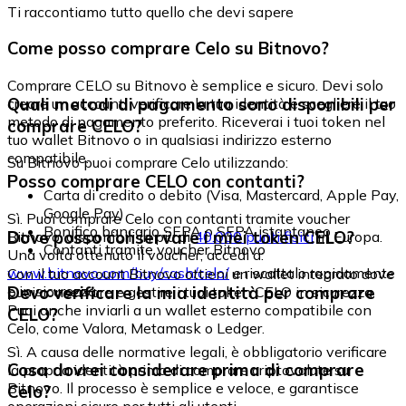
Ti raccontiamo tutto quello che devi sapere
Come posso comprare Celo su Bitnovo?
Comprare CELO su Bitnovo è semplice e sicuro. Devi solo
Quali metodi di pagamento sono disponibili per
creare un account, verificare la tua identità e scegliere il tuo
metodo di pagamento preferito. Riceverai i tuoi token nel
comprare CELO?
tuo wallet Bitnovo o in qualsiasi indirizzo esterno
compatibile.
Su Bitnovo puoi comprare Celo utilizzando:
Posso comprare CELO con contanti?
Carta di credito o debito (Visa, Mastercard, Apple Pay,
Google Pay)
Sì. Puoi comprare Celo con contanti tramite voucher
Bonifico bancario SEPA o SEPA istantaneo
Dove posso conservare i miei token CELO?
Bitnovo, disponibili in più di
40.000 punti fisici
in Europa.
Contanti tramite voucher Bitnovo
Una volta ottenuto il voucher, accedi a:
www.bitnovo.com/buy/cash/celo/
e riscattalo rapidamente
Con il tuo account Bitnovo ottieni un wallet integrato dove
e in sicurezza.
Devo verificare la mia identità per comprare
puoi conservare e gestire i tuoi token CELO in sicurezza.
Puoi anche inviarli a un wallet esterno compatibile con
CELO?
Celo, come Valora, Metamask o Ledger.
Sì. A causa delle normative legali, è obbligatorio verificare
Cosa dovrei considerare prima di comprare
la propria identità prima di comprare criptovalute su
Bitnovo. Il processo è semplice e veloce, e garantisce
Celo?
operazioni sicure per tutti gli utenti.