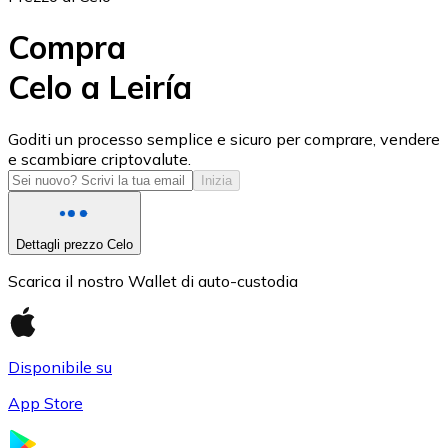
Compra
Celo a Leiría
USD Coin
Goditi un processo semplice e sicuro per comprare, vendere
e scambiare criptovalute.
USDC
Inizia
Dettagli prezzo Celo
Scarica il nostro Wallet di auto-custodia
Disponibile su
App Store
Litecoin