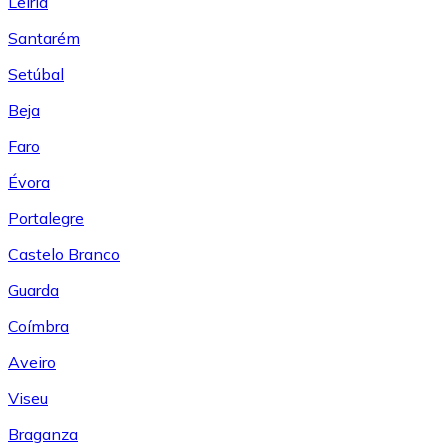
Leiría
Santarém
Setúbal
Beja
Faro
Évora
Portalegre
Castelo Branco
Guarda
Coímbra
Aveiro
Viseu
Braganza