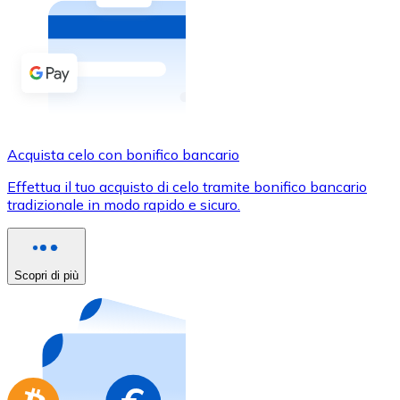
Acquista criptovalute in contanti e altri mezzi di pagam
Acquista con contanti
Bonifico SEPA
Aggiungi fondi al tuo conto Bitnovo o fai acquisti dirett
Acquista con bonifico bancario
Acquista celo con bonifico bancario
Carta di credito / debito
Effettua il tuo acquisto di celo tramite bonifico bancario
Usa le carte Visa e Mastercard per acquistare criptovalut
tradizionale in modo rapido e sicuro.
Acquista con carta
Negozio - Carte regalo
Scopri di più
Nuovo
Acquista gift card dei tuoi marchi preferiti con criptoval
Vai al negozio di carte regalo