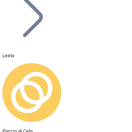
BTC
Leiría
Ethereum
ETH
Prezzo di Celo