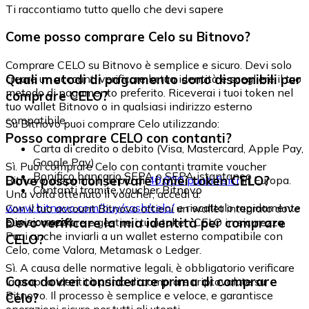
Ti raccontiamo tutto quello che devi sapere
Come posso comprare Celo su Bitnovo?
Comprare CELO su Bitnovo è semplice e sicuro. Devi solo
Quali metodi di pagamento sono disponibili per
creare un account, verificare la tua identità e scegliere il tuo
metodo di pagamento preferito. Riceverai i tuoi token nel
comprare CELO?
tuo wallet Bitnovo o in qualsiasi indirizzo esterno
compatibile.
Su Bitnovo puoi comprare Celo utilizzando:
Posso comprare CELO con contanti?
Carta di credito o debito (Visa, Mastercard, Apple Pay,
Google Pay)
Sì. Puoi comprare Celo con contanti tramite voucher
Bonifico bancario SEPA o SEPA istantaneo
Dove posso conservare i miei token CELO?
Bitnovo, disponibili in più di
40.000 punti fisici
in Europa.
Contanti tramite voucher Bitnovo
Una volta ottenuto il voucher, accedi a:
www.bitnovo.com/buy/cash/celo/
e riscattalo rapidamente
Con il tuo account Bitnovo ottieni un wallet integrato dove
e in sicurezza.
Devo verificare la mia identità per comprare
puoi conservare e gestire i tuoi token CELO in sicurezza.
Puoi anche inviarli a un wallet esterno compatibile con
CELO?
Celo, come Valora, Metamask o Ledger.
Sì. A causa delle normative legali, è obbligatorio verificare
Cosa dovrei considerare prima di comprare
la propria identità prima di comprare criptovalute su
Bitnovo. Il processo è semplice e veloce, e garantisce
Celo?
operazioni sicure per tutti gli utenti.