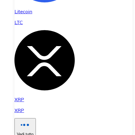
Litecoin
LTC
XRP
XRP
Vedi tutto