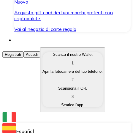
Nuovo
Acquista gift card dei tuoi marchi preferiti con
criptovalute.
Vai al negozio di carte regalo
Acquista Criptovalute
Registrati
Accedi
Scarica il nostro Wallet
1
Acquista le criptovalute che ti interessano in modo rapi
Apri la fotocamera del tuo telefono.
Vendi Criptovalute
2
Converti le tue criptovalute in valuta fiat quando ne ha
Scansiona il QR.
3
Scambia (Swap)
Scarica l'app.
Scambia una criptovaluta con un'altra istantaneamente
Wallet Bitnovo
Conserva le tue cripto in un Wallet self-custodial.
Español