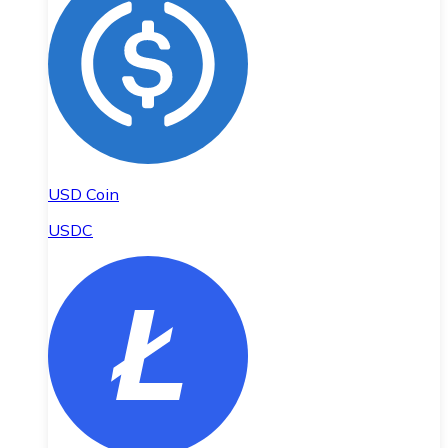
USD Coin
USDC