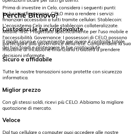
Prima di investire in Celo, considera i seguenti punti:
Perché Bitnovo?
Inclusione finanziaria: CELO mira a rendere i servizi
finanziari accessibili a tutti tramite cellulari. Stablecoin:
L'ecosistema Celo include stablecoin collateralizzate.
Custodisci le tue criptovalute
Mobile-first: Progettato specificamente per l'uso mobile e
l'accessibilità. Governance: I possessori di CELO possono
Il modo sicuro e conveniente per avere il controllo totale
partecipare alla governance della rete. Comprendere la sua
dei tuoi fondi e proteggere le tue criptovalute.
missione di inclusione finanziaria ti aiuterà a prendere
decisioni informate.
Sicuro e affidabile
Tutte le nostre transazioni sono protette con sicurezza
informatica.
Miglior prezzo
Con gli stessi soldi, ricevi più CELO. Abbiamo la migliore
quotazione di mercato.
Veloce
Dal tuo cellulare o computer puoi accedere alle nostre