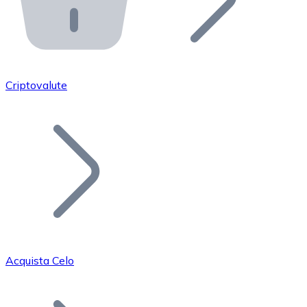
API Bitnovo
Integra la nostra API nel tuo ecosistema.
Diventa Rivenditore
Unisciti alla nostra rete di rivenditori e commercializza i
Criptovalute
Inserisci un Token
Aggiungi il token del tuo progetto al nostro servizio di
Acquista Celo
Bitcoin