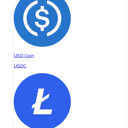
USD Coin
USDC