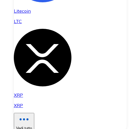
Litecoin
LTC
XRP
XRP
Vedi tutto