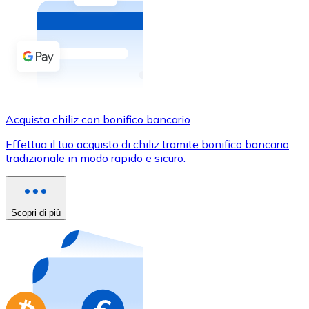
Acquista criptovalute in contanti e altri mezzi di pagam
Acquista con contanti
Bonifico SEPA
Aggiungi fondi al tuo conto Bitnovo o fai acquisti dirett
Acquista con bonifico bancario
Acquista chiliz con bonifico bancario
Carta di credito / debito
Effettua il tuo acquisto di chiliz tramite bonifico bancario
Usa le carte Visa e Mastercard per acquistare criptovalut
tradizionale in modo rapido e sicuro.
Acquista con carta
Negozio - Carte regalo
Scopri di più
Nuovo
Acquista gift card dei tuoi marchi preferiti con criptoval
Vai al negozio di carte regalo