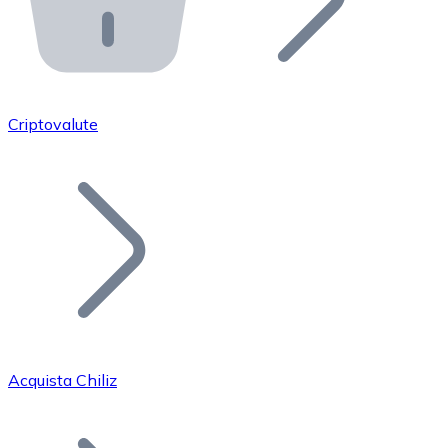
API Bitnovo
Integra la nostra API nel tuo ecosistema.
Diventa Rivenditore
Unisciti alla nostra rete di rivenditori e commercializza i
Criptovalute
Inserisci un Token
Aggiungi il token del tuo progetto al nostro servizio di
Acquista Chiliz
Bitcoin