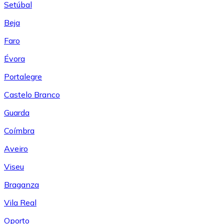
Setúbal
Beja
Faro
Évora
Portalegre
Castelo Branco
Guarda
Coímbra
Aveiro
Viseu
Braganza
Vila Real
Oporto