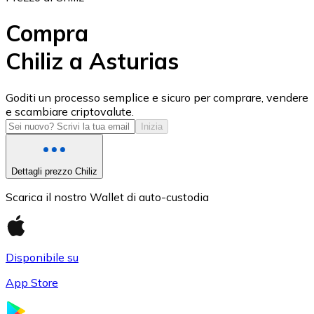
Compra
Chiliz a Asturias
USD Coin
Goditi un processo semplice e sicuro per comprare, vendere
e scambiare criptovalute.
USDC
Inizia
Dettagli prezzo Chiliz
Scarica il nostro Wallet di auto-custodia
Disponibile su
App Store
Litecoin