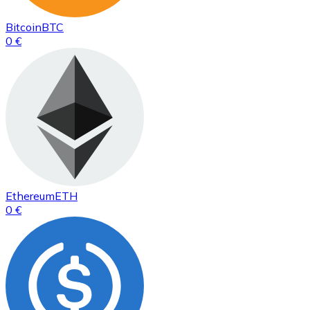
Bitcoin
BTC
0 €
Ethereum
ETH
0 €