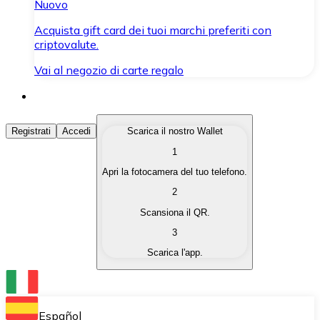
Nuovo
Acquista gift card dei tuoi marchi preferiti con
criptovalute.
Vai al negozio di carte regalo
Acquista Criptovalute
Registrati
Accedi
Scarica il nostro Wallet
1
Acquista le criptovalute che ti interessano in modo rapi
Apri la fotocamera del tuo telefono.
Vendi Criptovalute
2
Converti le tue criptovalute in valuta fiat quando ne ha
Scansiona il QR.
3
Scambia (Swap)
Scarica l'app.
Scambia una criptovaluta con un'altra istantaneamente
Wallet Bitnovo
Conserva le tue cripto in un Wallet self-custodial.
Español