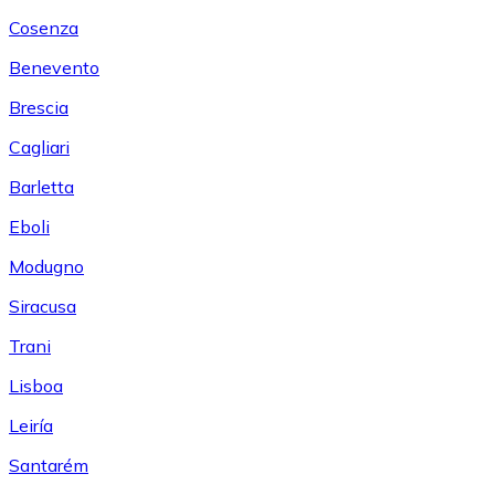
Cosenza
Benevento
Brescia
Cagliari
Barletta
Eboli
Modugno
Siracusa
Trani
Lisboa
Leiría
Santarém