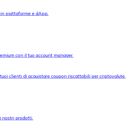
 in piattaforme e dApp.
premium con il tuo account manager.
oi clienti di acquistare coupon riscattabili per criptovalute.
 nostri prodotti.