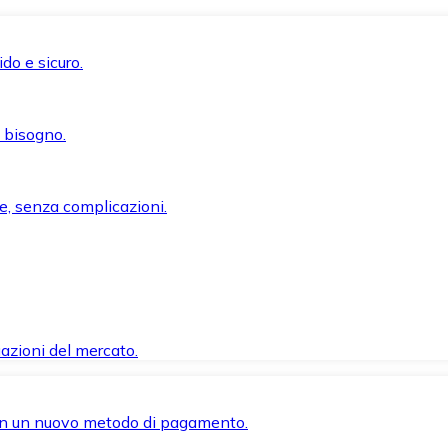
do e sicuro.
i bisogno.
e, senza complicazioni.
azioni del mercato.
 con un nuovo metodo di pagamento.