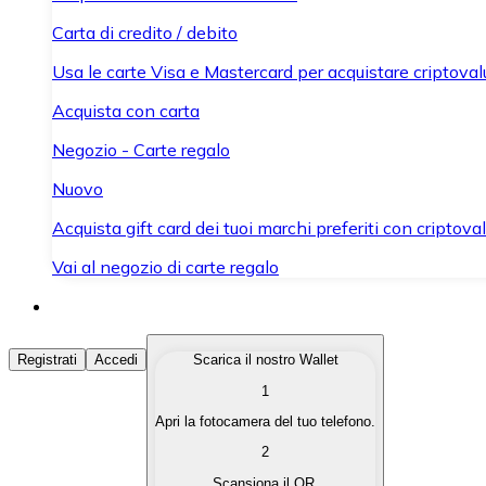
Carta di credito / debito
Usa le carte Visa e Mastercard per acquistare criptovalut
Acquista con carta
Negozio - Carte regalo
Nuovo
Acquista gift card dei tuoi marchi preferiti con criptoval
Vai al negozio di carte regalo
Acquista Criptovalute
Registrati
Accedi
Scarica il nostro Wallet
1
Acquista le criptovalute che ti interessano in modo rapi
Apri la fotocamera del tuo telefono.
Vendi Criptovalute
2
Converti le tue criptovalute in valuta fiat quando ne ha
Scansiona il QR.