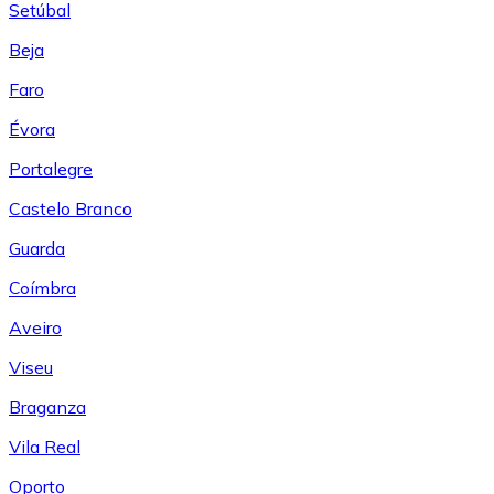
Setúbal
Beja
Faro
Évora
Portalegre
Castelo Branco
Guarda
Coímbra
Aveiro
Viseu
Braganza
Vila Real
Oporto