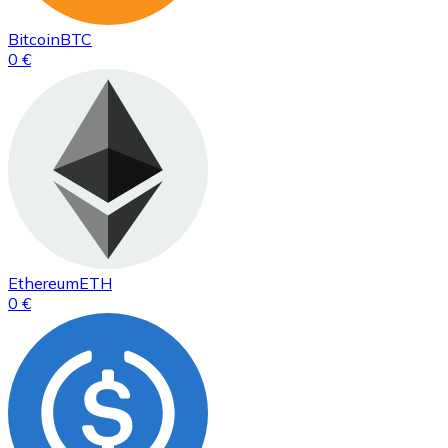
Bitcoin
BTC
0 €
Ethereum
ETH
0 €