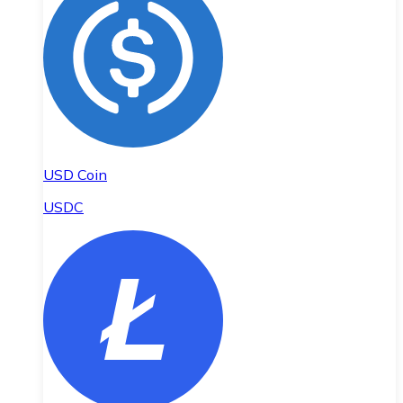
USD Coin
USDC