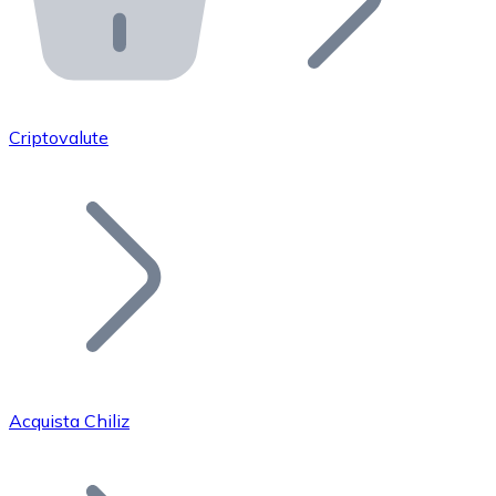
API Bitnovo
Integra la nostra API nel tuo ecosistema.
Diventa Rivenditore
Unisciti alla nostra rete di rivenditori e commercializza i
Criptovalute
Inserisci un Token
Aggiungi il token del tuo progetto al nostro servizio di
Acquista Chiliz
Bitcoin