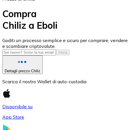
Compra
Chiliz a Eboli
USD Coin
Goditi un processo semplice e sicuro per comprare, vendere
e scambiare criptovalute.
USDC
Inizia
Dettagli prezzo Chiliz
Scarica il nostro Wallet di auto-custodia
Disponibile su
App Store
Litecoin