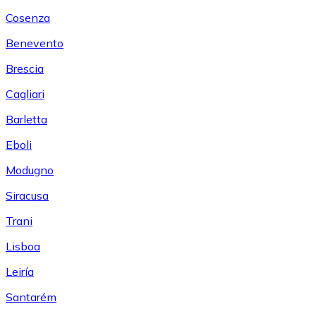
Cosenza
Benevento
Brescia
Cagliari
Barletta
Eboli
Modugno
Siracusa
Trani
Lisboa
Leiría
Santarém