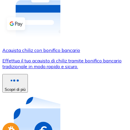
Acquista criptovalute in contanti e altri mezzi di pagam
Acquista con contanti
Bonifico SEPA
Aggiungi fondi al tuo conto Bitnovo o fai acquisti dirett
Acquista con bonifico bancario
Acquista chiliz con bonifico bancario
Carta di credito / debito
Effettua il tuo acquisto di chiliz tramite bonifico bancario
Usa le carte Visa e Mastercard per acquistare criptovalut
tradizionale in modo rapido e sicuro.
Acquista con carta
Negozio - Carte regalo
Scopri di più
Nuovo
Acquista gift card dei tuoi marchi preferiti con criptoval
Vai al negozio di carte regalo