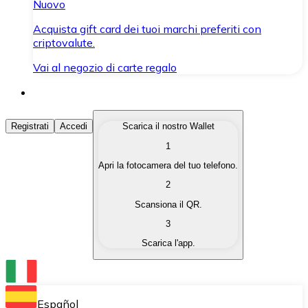
Nuovo
Acquista gift card dei tuoi marchi preferiti con
criptovalute.
Vai al negozio di carte regalo
Acquista Criptovalute
Registrati
Accedi
Scarica il nostro Wallet
1
Acquista le criptovalute che ti interessano in modo rapi
Apri la fotocamera del tuo telefono.
Vendi Criptovalute
2
Converti le tue criptovalute in valuta fiat quando ne ha
Scansiona il QR.
3
Scambia (Swap)
Scarica l'app.
Scambia una criptovaluta con un'altra istantaneamente
Wallet Bitnovo
Conserva le tue cripto in un Wallet self-custodial.
Español