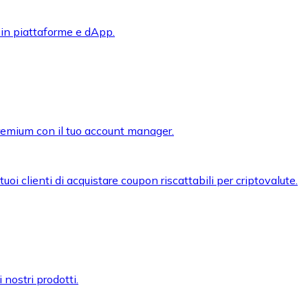
 in piattaforme e dApp.
premium con il tuo account manager.
oi clienti di acquistare coupon riscattabili per criptovalute.
 nostri prodotti.