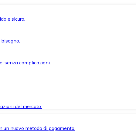
do e sicuro.
i bisogno.
e, senza complicazioni.
azioni del mercato.
 con un nuovo metodo di pagamento.