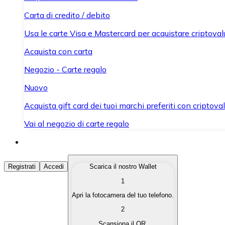
Carta di credito / debito
Usa le carte Visa e Mastercard per acquistare criptovalut
Acquista con carta
Negozio - Carte regalo
Nuovo
Acquista gift card dei tuoi marchi preferiti con criptoval
Vai al negozio di carte regalo
Acquista Criptovalute
Registrati
Accedi
Scarica il nostro Wallet
1
Acquista le criptovalute che ti interessano in modo rapi
Apri la fotocamera del tuo telefono.
Vendi Criptovalute
2
Converti le tue criptovalute in valuta fiat quando ne ha
Scansiona il QR.