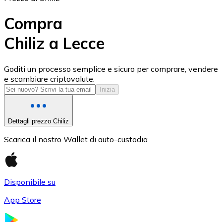
Compra
Chiliz a Lecce
USD Coin
Goditi un processo semplice e sicuro per comprare, vendere
e scambiare criptovalute.
USDC
Inizia
Dettagli prezzo Chiliz
Scarica il nostro Wallet di auto-custodia
Disponibile su
App Store
Litecoin