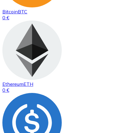
Bitcoin
BTC
0 €
Ethereum
ETH
0 €