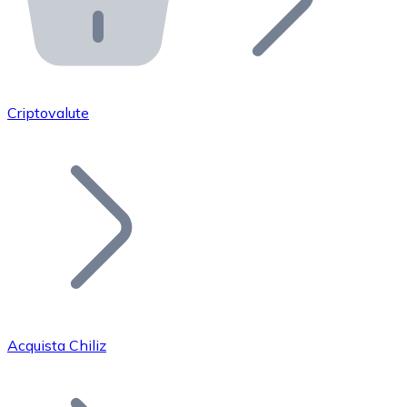
API Bitnovo
Integra la nostra API nel tuo ecosistema.
Diventa Rivenditore
Unisciti alla nostra rete di rivenditori e commercializza i
Criptovalute
Inserisci un Token
Aggiungi il token del tuo progetto al nostro servizio di
Acquista Chiliz
Bitcoin