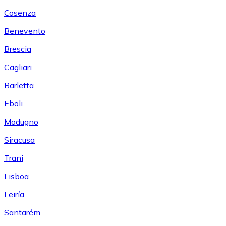
Cosenza
Benevento
Brescia
Cagliari
Barletta
Eboli
Modugno
Siracusa
Trani
Lisboa
Leiría
Santarém