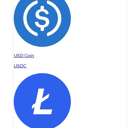
USD Coin
USDC