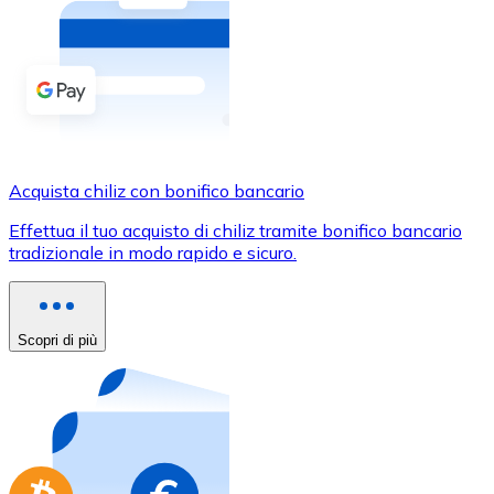
Acquista criptovalute in contanti e altri mezzi di pagam
Acquista con contanti
Bonifico SEPA
Aggiungi fondi al tuo conto Bitnovo o fai acquisti dirett
Acquista con bonifico bancario
Acquista chiliz con bonifico bancario
Carta di credito / debito
Effettua il tuo acquisto di chiliz tramite bonifico bancario
Usa le carte Visa e Mastercard per acquistare criptovalut
tradizionale in modo rapido e sicuro.
Acquista con carta
Negozio - Carte regalo
Scopri di più
Nuovo
Acquista gift card dei tuoi marchi preferiti con criptoval
Vai al negozio di carte regalo