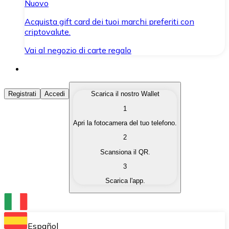
Nuovo
Acquista gift card dei tuoi marchi preferiti con
criptovalute.
Vai al negozio di carte regalo
Acquista Criptovalute
Registrati
Accedi
Scarica il nostro Wallet
1
Acquista le criptovalute che ti interessano in modo rapi
Apri la fotocamera del tuo telefono.
Vendi Criptovalute
2
Converti le tue criptovalute in valuta fiat quando ne ha
Scansiona il QR.
3
Scambia (Swap)
Scarica l'app.
Scambia una criptovaluta con un'altra istantaneamente
Wallet Bitnovo
Conserva le tue cripto in un Wallet self-custodial.
Español