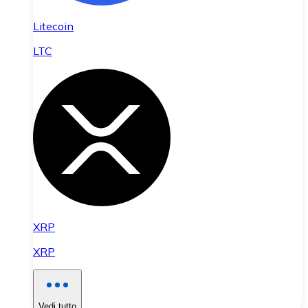
Litecoin
LTC
XRP
XRP
Vedi tutto