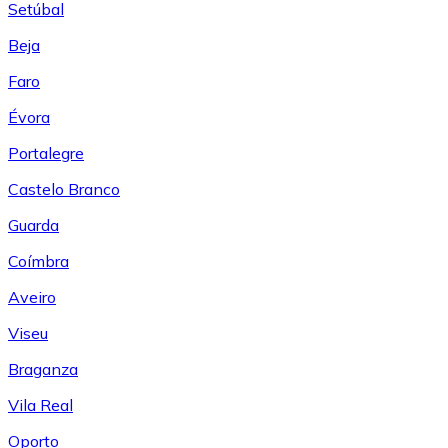
Setúbal
Beja
Faro
Évora
Portalegre
Castelo Branco
Guarda
Coímbra
Aveiro
Viseu
Braganza
Vila Real
Oporto