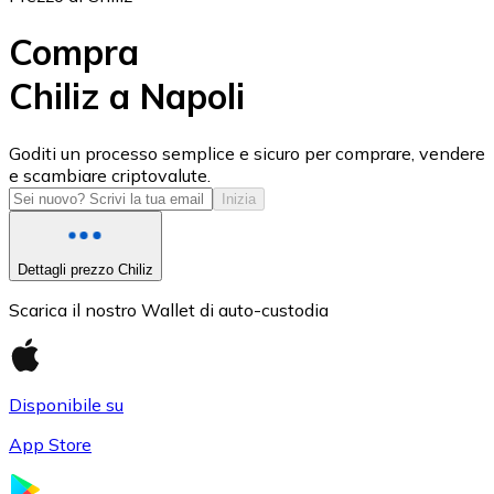
Compra
Chiliz a Napoli
USD Coin
Goditi un processo semplice e sicuro per comprare, vendere
e scambiare criptovalute.
USDC
Inizia
Dettagli prezzo Chiliz
Scarica il nostro Wallet di auto-custodia
Disponibile su
App Store
Litecoin