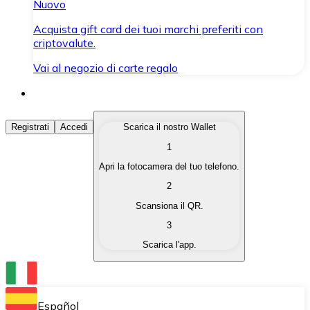
Nuovo
Acquista gift card dei tuoi marchi preferiti con
criptovalute.
Vai al negozio di carte regalo
Acquista Criptovalute
Registrati
Accedi
Scarica il nostro Wallet
1
Acquista le criptovalute che ti interessano in modo rapi
Apri la fotocamera del tuo telefono.
Vendi Criptovalute
2
Converti le tue criptovalute in valuta fiat quando ne ha
Scansiona il QR.
3
Scambia (Swap)
Scarica l'app.
Scambia una criptovaluta con un'altra istantaneamente
Wallet Bitnovo
Conserva le tue cripto in un Wallet self-custodial.
Español