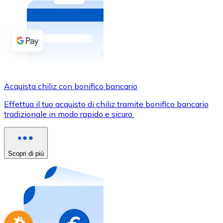
Acquista criptovalute in contanti e altri mezzi di pagam
Acquista con contanti
Bonifico SEPA
Aggiungi fondi al tuo conto Bitnovo o fai acquisti dirett
Acquista con bonifico bancario
Acquista chiliz con bonifico bancario
Carta di credito / debito
Effettua il tuo acquisto di chiliz tramite bonifico bancario
Usa le carte Visa e Mastercard per acquistare criptovalut
tradizionale in modo rapido e sicuro.
Acquista con carta
Negozio - Carte regalo
Scopri di più
Nuovo
Acquista gift card dei tuoi marchi preferiti con criptoval
Vai al negozio di carte regalo