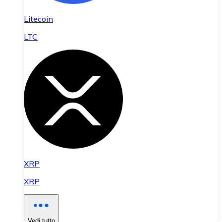
Litecoin
LTC
XRP
XRP
Vedi tutto