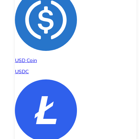
USD Coin
USDC