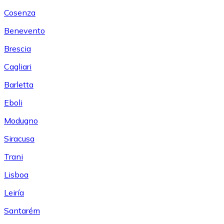
Cosenza
Benevento
Brescia
Cagliari
Barletta
Eboli
Modugno
Siracusa
Trani
Lisboa
Leiría
Santarém