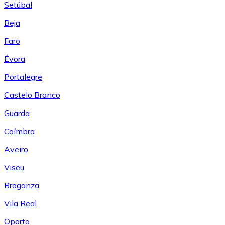
Setúbal
Beja
Faro
Évora
Portalegre
Castelo Branco
Guarda
Coímbra
Aveiro
Viseu
Braganza
Vila Real
Oporto