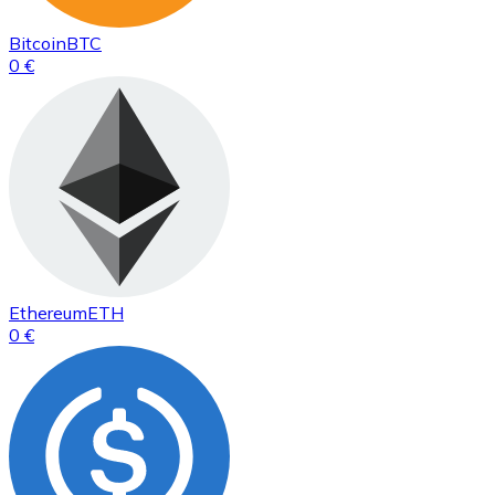
Bitcoin
BTC
0 €
Ethereum
ETH
0 €