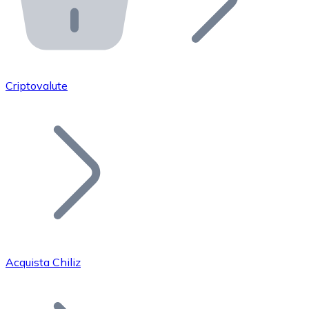
API Bitnovo
Integra la nostra API nel tuo ecosistema.
Diventa Rivenditore
Unisciti alla nostra rete di rivenditori e commercializza i
Criptovalute
Inserisci un Token
Aggiungi il token del tuo progetto al nostro servizio di
Acquista Chiliz
Bitcoin