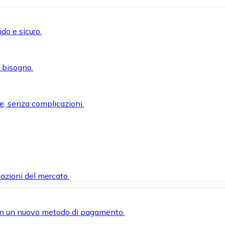
do e sicuro.
i bisogno.
e, senza complicazioni.
azioni del mercato.
 con un nuovo metodo di pagamento.