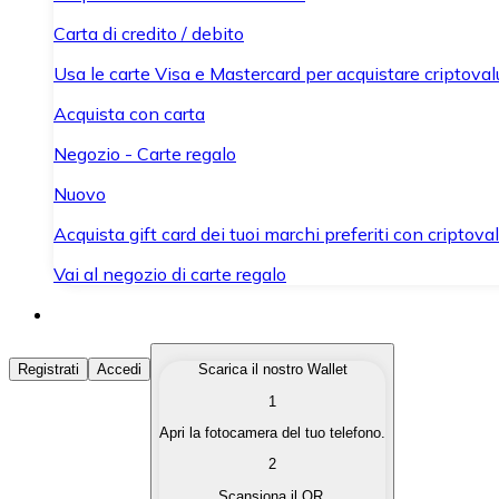
Carta di credito / debito
Usa le carte Visa e Mastercard per acquistare criptovalut
Acquista con carta
Negozio - Carte regalo
Nuovo
Acquista gift card dei tuoi marchi preferiti con criptoval
Vai al negozio di carte regalo
Acquista Criptovalute
Registrati
Accedi
Scarica il nostro Wallet
1
Acquista le criptovalute che ti interessano in modo rapi
Apri la fotocamera del tuo telefono.
Vendi Criptovalute
2
Converti le tue criptovalute in valuta fiat quando ne ha
Scansiona il QR.