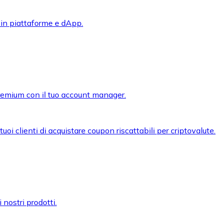
 in piattaforme e dApp.
premium con il tuo account manager.
oi clienti di acquistare coupon riscattabili per criptovalute.
 nostri prodotti.