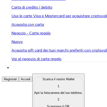
Carta di credito / debito
Usa le carte Visa e Mastercard per acquistare criptovalut
Acquista con carta
Negozio - Carte regalo
Nuovo
Acquista gift card dei tuoi marchi preferiti con criptoval
Vai al negozio di carte regalo
Acquista Criptovalute
Registrati
Accedi
Scarica il nostro Wallet
1
Acquista le criptovalute che ti interessano in modo rapi
Apri la fotocamera del tuo telefono.
Vendi Criptovalute
2
Converti le tue criptovalute in valuta fiat quando ne ha
Scansiona il QR.