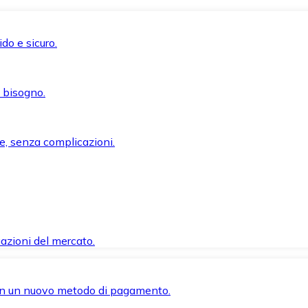
do e sicuro.
i bisogno.
e, senza complicazioni.
azioni del mercato.
 con un nuovo metodo di pagamento.