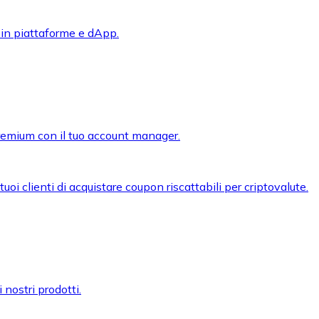
 in piattaforme e dApp.
premium con il tuo account manager.
oi clienti di acquistare coupon riscattabili per criptovalute.
 nostri prodotti.