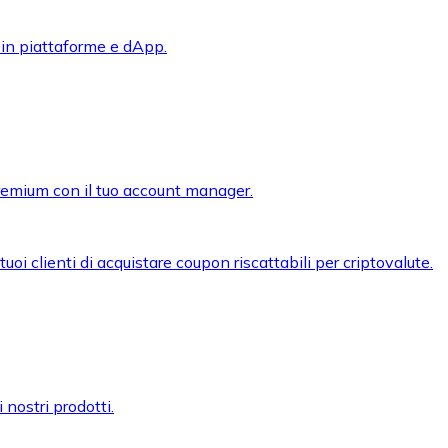
 in piattaforme e dApp.
premium con il tuo account manager.
oi clienti di acquistare coupon riscattabili per criptovalute.
 nostri prodotti.