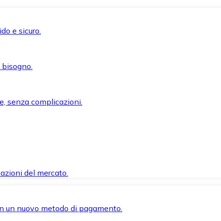
do e sicuro.
i bisogno.
e, senza complicazioni.
azioni del mercato.
 con un nuovo metodo di pagamento.