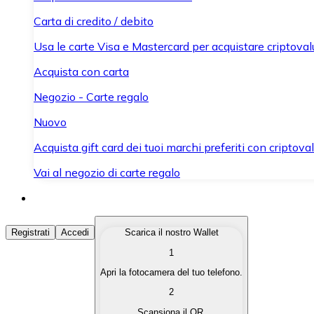
Carta di credito / debito
Usa le carte Visa e Mastercard per acquistare criptovalut
Acquista con carta
Negozio - Carte regalo
Nuovo
Acquista gift card dei tuoi marchi preferiti con criptoval
Vai al negozio di carte regalo
Acquista Criptovalute
Registrati
Accedi
Scarica il nostro Wallet
1
Acquista le criptovalute che ti interessano in modo rapi
Apri la fotocamera del tuo telefono.
Vendi Criptovalute
2
Converti le tue criptovalute in valuta fiat quando ne ha
Scansiona il QR.