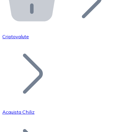
API Bitnovo
Integra la nostra API nel tuo ecosistema.
Diventa Rivenditore
Unisciti alla nostra rete di rivenditori e commercializza i
Criptovalute
Inserisci un Token
Aggiungi il token del tuo progetto al nostro servizio di
Acquista Chiliz
Bitcoin