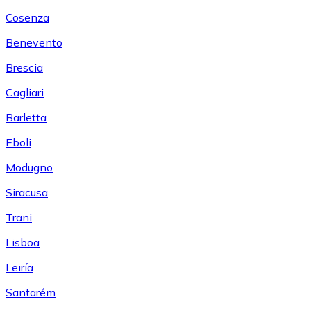
Cosenza
Benevento
Brescia
Cagliari
Barletta
Eboli
Modugno
Siracusa
Trani
Lisboa
Leiría
Santarém