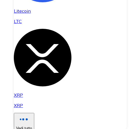
Litecoin
LTC
XRP
XRP
Vedi tutto