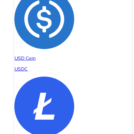
USD Coin
USDC