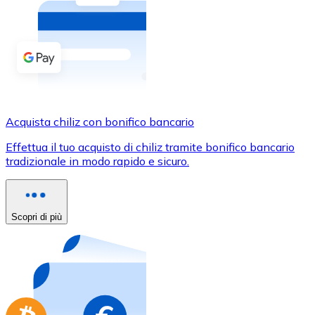
Acquista criptovalute in contanti e altri mezzi di pagam
Acquista con contanti
Bonifico SEPA
Aggiungi fondi al tuo conto Bitnovo o fai acquisti dirett
Acquista con bonifico bancario
Acquista chiliz con bonifico bancario
Carta di credito / debito
Effettua il tuo acquisto di chiliz tramite bonifico bancario
Usa le carte Visa e Mastercard per acquistare criptovalut
tradizionale in modo rapido e sicuro.
Acquista con carta
Negozio - Carte regalo
Scopri di più
Nuovo
Acquista gift card dei tuoi marchi preferiti con criptoval
Vai al negozio di carte regalo