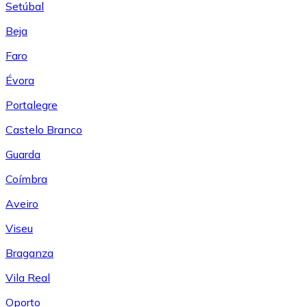
Setúbal
Beja
Faro
Évora
Portalegre
Castelo Branco
Guarda
Coímbra
Aveiro
Viseu
Braganza
Vila Real
Oporto