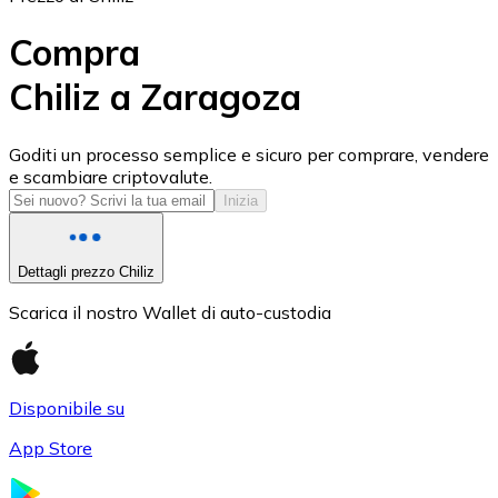
Compra
Chiliz a Zaragoza
USD Coin
Goditi un processo semplice e sicuro per comprare, vendere
e scambiare criptovalute.
USDC
Inizia
Dettagli prezzo Chiliz
Scarica il nostro Wallet di auto-custodia
Disponibile su
App Store
Litecoin