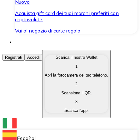
Nuovo
Acquista gift card dei tuoi marchi preferiti con
criptovalute.
Vai al negozio di carte regalo
Acquista Criptovalute
Registrati
Accedi
Scarica il nostro Wallet
1
Acquista le criptovalute che ti interessano in modo rapi
Apri la fotocamera del tuo telefono.
Vendi Criptovalute
2
Converti le tue criptovalute in valuta fiat quando ne ha
Scansiona il QR.
3
Scambia (Swap)
Scarica l'app.
Scambia una criptovaluta con un'altra istantaneamente
Wallet Bitnovo
Conserva le tue cripto in un Wallet self-custodial.
Español