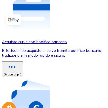
Acquista criptovalute in contanti e altri mezzi di pagam
Acquista con contanti
Bonifico SEPA
Aggiungi fondi al tuo conto Bitnovo o fai acquisti dirett
Acquista con bonifico bancario
Acquista curve con bonifico bancario
Carta di credito / debito
Effettua il tuo acquisto di curve tramite bonifico bancario
Usa le carte Visa e Mastercard per acquistare criptovalut
tradizionale in modo rapido e sicuro.
Acquista con carta
Negozio - Carte regalo
Scopri di più
Nuovo
Acquista gift card dei tuoi marchi preferiti con criptoval
Vai al negozio di carte regalo