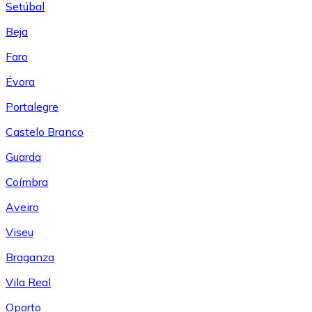
Setúbal
Beja
Faro
Évora
Portalegre
Castelo Branco
Guarda
Coímbra
Aveiro
Viseu
Braganza
Vila Real
Oporto