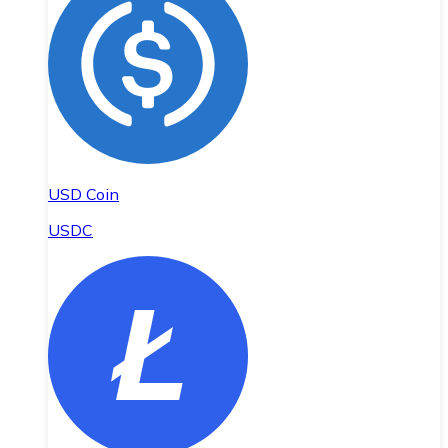
USD Coin
USDC