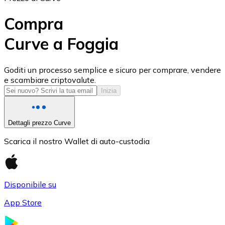
Compra
Curve a Foggia
USD Coin
Goditi un processo semplice e sicuro per comprare, vendere
e scambiare criptovalute.
USDC
Inizia
Dettagli prezzo Curve
Scarica il nostro Wallet di auto-custodia
Disponibile su
App Store
Litecoin