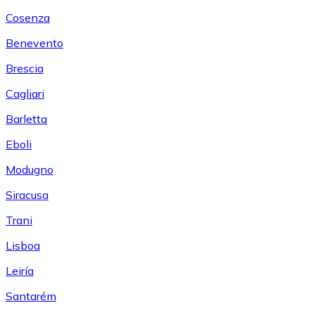
Cosenza
Benevento
Brescia
Cagliari
Barletta
Eboli
Modugno
Siracusa
Trani
Lisboa
Leiría
Santarém