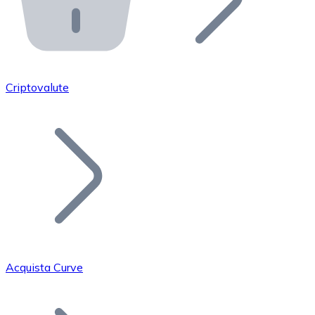
API Bitnovo
Integra la nostra API nel tuo ecosistema.
Diventa Rivenditore
Unisciti alla nostra rete di rivenditori e commercializza i
Criptovalute
Inserisci un Token
Aggiungi il token del tuo progetto al nostro servizio di
Acquista Curve
Bitcoin