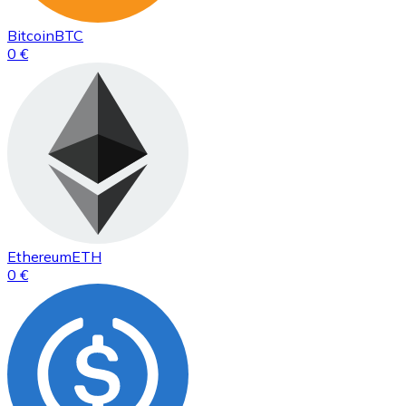
Bitcoin
BTC
0 €
Ethereum
ETH
0 €