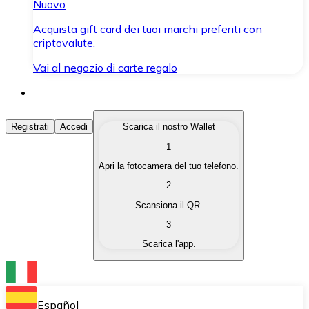
Nuovo
Acquista gift card dei tuoi marchi preferiti con
criptovalute.
Vai al negozio di carte regalo
Acquista Criptovalute
Registrati
Accedi
Scarica il nostro Wallet
1
Acquista le criptovalute che ti interessano in modo rapi
Apri la fotocamera del tuo telefono.
Vendi Criptovalute
2
Converti le tue criptovalute in valuta fiat quando ne ha
Scansiona il QR.
3
Scambia (Swap)
Scarica l'app.
Scambia una criptovaluta con un'altra istantaneamente
Wallet Bitnovo
Conserva le tue cripto in un Wallet self-custodial.
Español