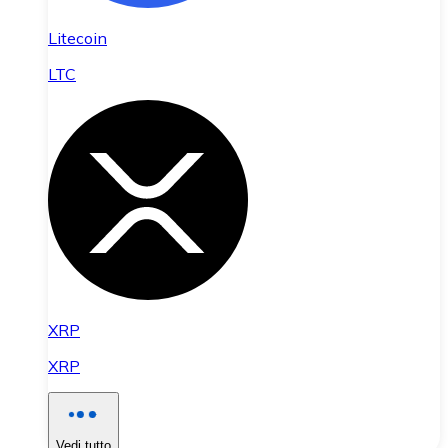
Litecoin
LTC
XRP
XRP
Vedi tutto