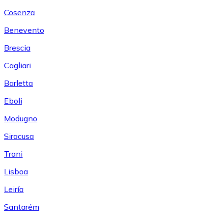
Cosenza
Benevento
Brescia
Cagliari
Barletta
Eboli
Modugno
Siracusa
Trani
Lisboa
Leiría
Santarém