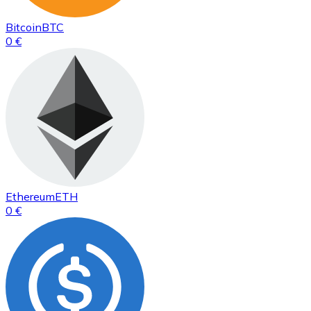
Bitcoin
BTC
0 €
Ethereum
ETH
0 €