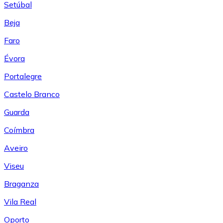
Setúbal
Beja
Faro
Évora
Portalegre
Castelo Branco
Guarda
Coímbra
Aveiro
Viseu
Braganza
Vila Real
Oporto