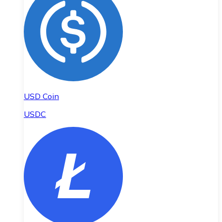
USD Coin
USDC