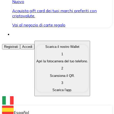
Nuovo
Acquista gift card dei tuoi marchi preferiti con
criptovalute.
Vai al negozio di carte regalo
Acquista Criptovalute
Registrati
Accedi
Scarica il nostro Wallet
1
Acquista le criptovalute che ti interessano in modo rapi
Apri la fotocamera del tuo telefono.
Vendi Criptovalute
2
Converti le tue criptovalute in valuta fiat quando ne ha
Scansiona il QR.
3
Scambia (Swap)
Scarica l'app.
Scambia una criptovaluta con un'altra istantaneamente
Wallet Bitnovo
Conserva le tue cripto in un Wallet self-custodial.
Español