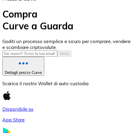
Compra
Curve a Guarda
USD Coin
Goditi un processo semplice e sicuro per comprare, vendere
e scambiare criptovalute.
USDC
Inizia
Dettagli prezzo Curve
Scarica il nostro Wallet di auto-custodia
Disponibile su
App Store
Litecoin