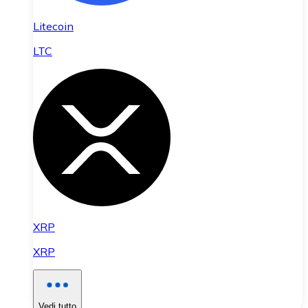
Litecoin
LTC
XRP
XRP
Vedi tutto