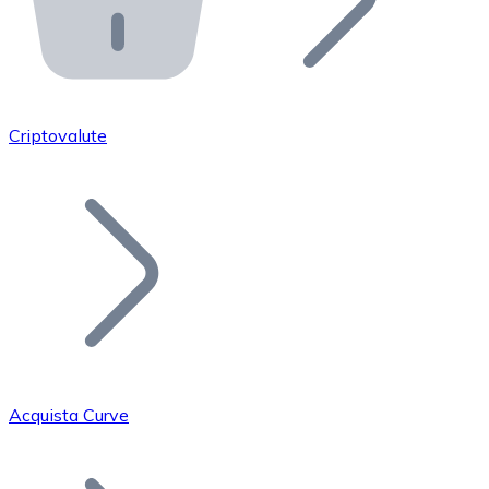
API Bitnovo
Integra la nostra API nel tuo ecosistema.
Diventa Rivenditore
Unisciti alla nostra rete di rivenditori e commercializza i
Criptovalute
Inserisci un Token
Aggiungi il token del tuo progetto al nostro servizio di
Acquista Curve
Bitcoin