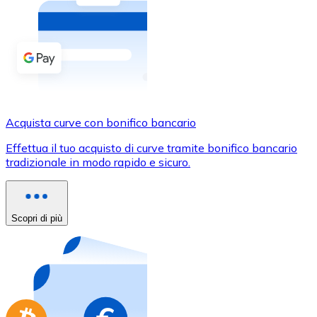
Acquista criptovalute in contanti e altri mezzi di pagam
Acquista con contanti
Bonifico SEPA
Aggiungi fondi al tuo conto Bitnovo o fai acquisti dirett
Acquista con bonifico bancario
Acquista curve con bonifico bancario
Carta di credito / debito
Effettua il tuo acquisto di curve tramite bonifico bancario
Usa le carte Visa e Mastercard per acquistare criptovalut
tradizionale in modo rapido e sicuro.
Acquista con carta
Negozio - Carte regalo
Scopri di più
Nuovo
Acquista gift card dei tuoi marchi preferiti con criptoval
Vai al negozio di carte regalo