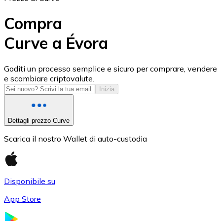
Compra
Curve a Évora
USD Coin
Goditi un processo semplice e sicuro per comprare, vendere
e scambiare criptovalute.
USDC
Inizia
Dettagli prezzo Curve
Scarica il nostro Wallet di auto-custodia
Disponibile su
App Store
Litecoin