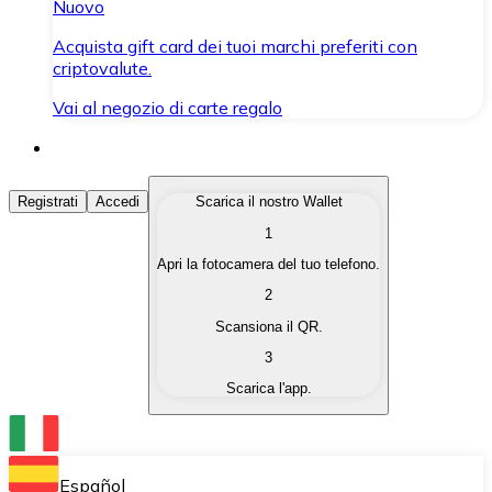
Nuovo
Acquista gift card dei tuoi marchi preferiti con
criptovalute.
Vai al negozio di carte regalo
Acquista Criptovalute
Registrati
Accedi
Scarica il nostro Wallet
1
Acquista le criptovalute che ti interessano in modo rapi
Apri la fotocamera del tuo telefono.
Vendi Criptovalute
2
Converti le tue criptovalute in valuta fiat quando ne ha
Scansiona il QR.
3
Scambia (Swap)
Scarica l'app.
Scambia una criptovaluta con un'altra istantaneamente
Wallet Bitnovo
Conserva le tue cripto in un Wallet self-custodial.
Español