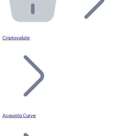
API Bitnovo
Integra la nostra API nel tuo ecosistema.
Diventa Rivenditore
Unisciti alla nostra rete di rivenditori e commercializza i
Criptovalute
Inserisci un Token
Aggiungi il token del tuo progetto al nostro servizio di
Acquista Curve
Bitcoin