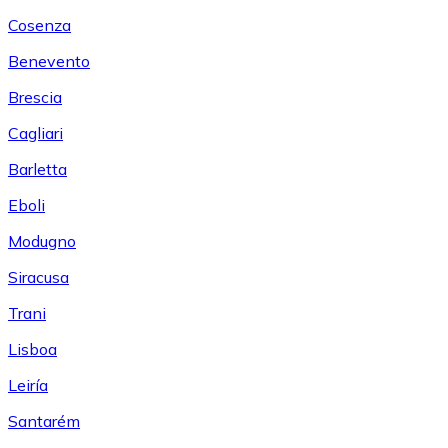
Cosenza
Benevento
Brescia
Cagliari
Barletta
Eboli
Modugno
Siracusa
Trani
Lisboa
Leiría
Santarém