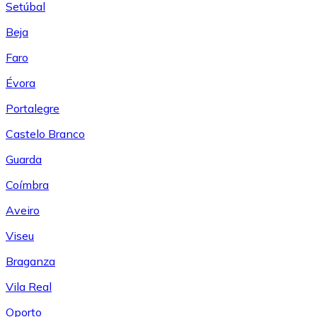
Setúbal
Beja
Faro
Évora
Portalegre
Castelo Branco
Guarda
Coímbra
Aveiro
Viseu
Braganza
Vila Real
Oporto