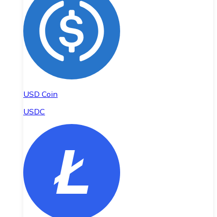
USD Coin
USDC