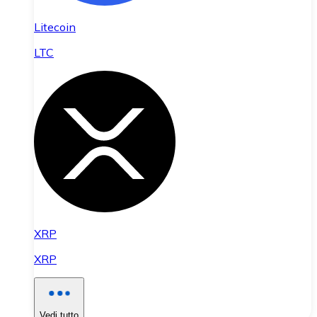
Litecoin
LTC
XRP
XRP
Vedi tutto