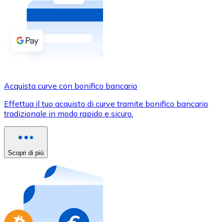
Acquista criptovalute in contanti e altri mezzi di pagam
Acquista con contanti
Bonifico SEPA
Aggiungi fondi al tuo conto Bitnovo o fai acquisti dirett
Acquista con bonifico bancario
Acquista curve con bonifico bancario
Carta di credito / debito
Effettua il tuo acquisto di curve tramite bonifico bancario
Usa le carte Visa e Mastercard per acquistare criptovalut
tradizionale in modo rapido e sicuro.
Acquista con carta
Negozio - Carte regalo
Scopri di più
Nuovo
Acquista gift card dei tuoi marchi preferiti con criptoval
Vai al negozio di carte regalo