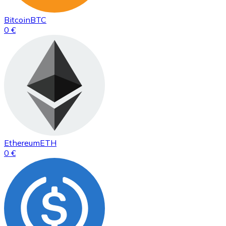
Bitcoin
BTC
0 €
Ethereum
ETH
0 €