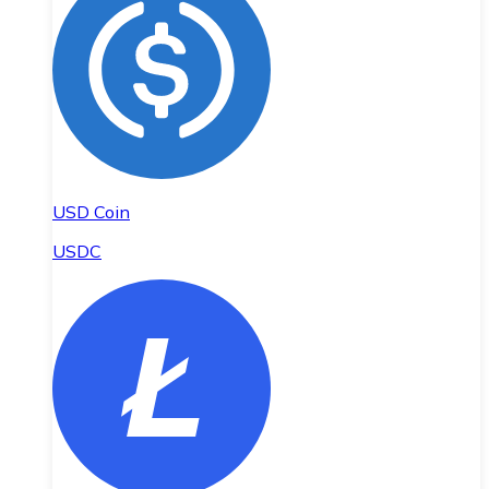
USD Coin
USDC