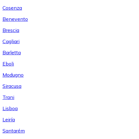
Cosenza
Benevento
Brescia
Cagliari
Barletta
Eboli
Modugno
Siracusa
Trani
Lisboa
Leiría
Santarém