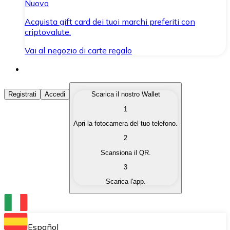
Nuovo
Acquista gift card dei tuoi marchi preferiti con
criptovalute.
Vai al negozio di carte regalo
Acquista Criptovalute
Registrati
Accedi
Scarica il nostro Wallet
1
Acquista le criptovalute che ti interessano in modo rapi
Apri la fotocamera del tuo telefono.
Vendi Criptovalute
2
Converti le tue criptovalute in valuta fiat quando ne ha
Scansiona il QR.
3
Scambia (Swap)
Scarica l'app.
Scambia una criptovaluta con un'altra istantaneamente
Wallet Bitnovo
Conserva le tue cripto in un Wallet self-custodial.
Español