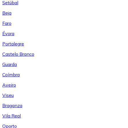
Setúbal
Beja
Faro
Évora
Portalegre
Castelo Branco
Guarda
Coímbra
Aveiro
Viseu
Braganza
Vila Real
Oporto