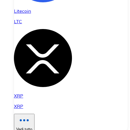
Litecoin
LTC
XRP
XRP
Vedi tutto