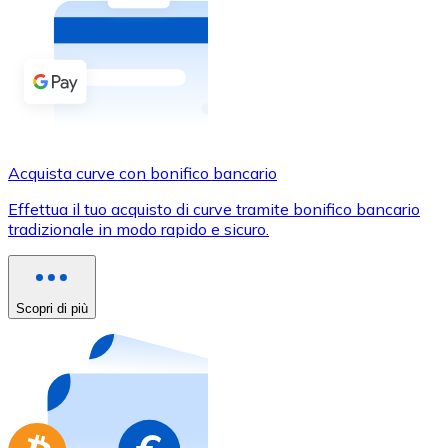
Acquista criptovalute in contanti e altri mezzi di pagam
Acquista con contanti
Bonifico SEPA
Aggiungi fondi al tuo conto Bitnovo o fai acquisti dirett
Acquista con bonifico bancario
Acquista curve con bonifico bancario
Carta di credito / debito
Effettua il tuo acquisto di curve tramite bonifico bancario
Usa le carte Visa e Mastercard per acquistare criptovalut
tradizionale in modo rapido e sicuro.
Acquista con carta
Negozio - Carte regalo
Scopri di più
Nuovo
Acquista gift card dei tuoi marchi preferiti con criptoval
Vai al negozio di carte regalo