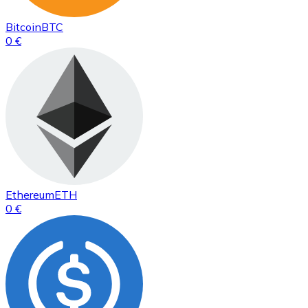
Bitcoin
BTC
0 €
Ethereum
ETH
0 €