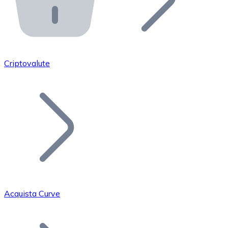
API Bitnovo
Integra la nostra API nel tuo ecosistema.
Diventa Rivenditore
Unisciti alla nostra rete di rivenditori e commercializza i
Criptovalute
Inserisci un Token
Aggiungi il token del tuo progetto al nostro servizio di
Acquista Curve
Bitcoin