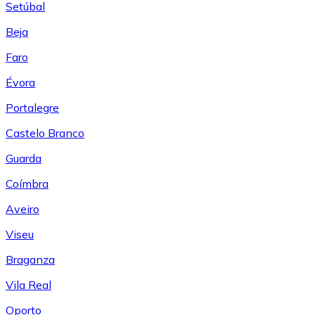
Setúbal
Beja
Faro
Évora
Portalegre
Castelo Branco
Guarda
Coímbra
Aveiro
Viseu
Braganza
Vila Real
Oporto