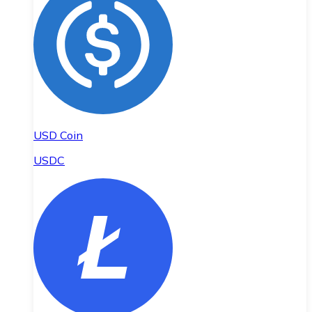
USD Coin
USDC