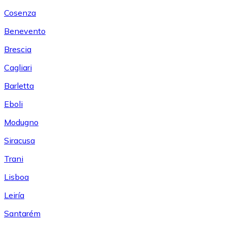
Cosenza
Benevento
Brescia
Cagliari
Barletta
Eboli
Modugno
Siracusa
Trani
Lisboa
Leiría
Santarém