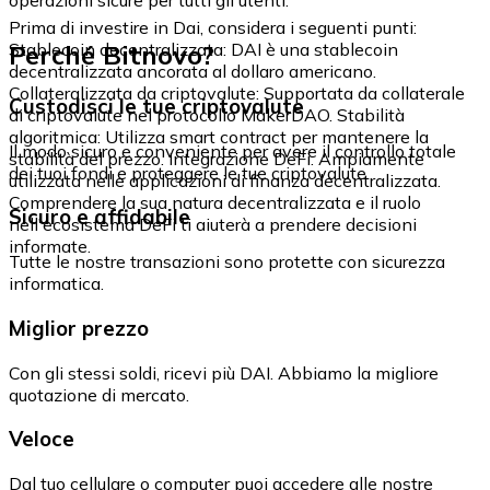
Prima di investire in Dai, considera i seguenti punti:
Perché Bitnovo?
Stablecoin decentralizzata: DAI è una stablecoin
decentralizzata ancorata al dollaro americano.
Collateralizzata da criptovalute: Supportata da collaterale
Custodisci le tue criptovalute
di criptovalute nel protocollo MakerDAO. Stabilità
algoritmica: Utilizza smart contract per mantenere la
Il modo sicuro e conveniente per avere il controllo totale
stabilità del prezzo. Integrazione DeFi: Ampiamente
dei tuoi fondi e proteggere le tue criptovalute.
utilizzata nelle applicazioni di finanza decentralizzata.
Comprendere la sua natura decentralizzata e il ruolo
Sicuro e affidabile
nell'ecosistema DeFi ti aiuterà a prendere decisioni
informate.
Tutte le nostre transazioni sono protette con sicurezza
informatica.
Miglior prezzo
Con gli stessi soldi, ricevi più DAI. Abbiamo la migliore
quotazione di mercato.
Veloce
Dal tuo cellulare o computer puoi accedere alle nostre