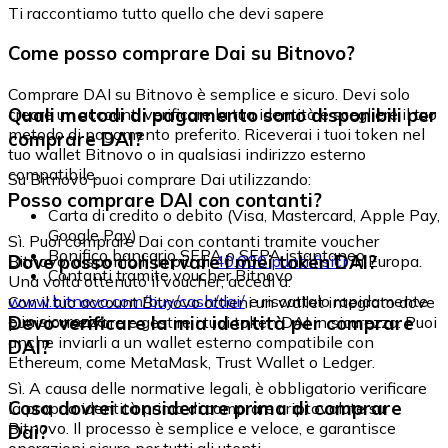
Ti raccontiamo tutto quello che devi sapere
Come posso comprare Dai su Bitnovo?
Comprare DAI su Bitnovo è semplice e sicuro. Devi solo
Quali metodi di pagamento sono disponibili per
creare un account, verificare la tua identità e scegliere il tuo
metodo di pagamento preferito. Riceverai i tuoi token nel
comprare DAI?
tuo wallet Bitnovo o in qualsiasi indirizzo esterno
compatibile.
Su Bitnovo puoi comprare Dai utilizzando:
Posso comprare DAI con contanti?
Carta di credito o debito (Visa, Mastercard, Apple Pay,
Google Pay)
Sì. Puoi comprare Dai con contanti tramite voucher
Bonifico bancario SEPA o SEPA istantaneo
Dove posso conservare i miei token DAI?
Bitnovo, disponibili in più di
40.000 punti fisici
in Europa.
Contanti tramite voucher Bitnovo
Una volta ottenuto il voucher, accedi a:
www.bitnovo.com/buy/cash/dai/
e riscattalo rapidamente
Con il tuo account Bitnovo ottieni un wallet integrato dove
e in sicurezza.
Devo verificare la mia identità per comprare
puoi conservare e gestire i tuoi token DAI in sicurezza. Puoi
anche inviarli a un wallet esterno compatibile con
DAI?
Ethereum, come MetaMask, Trust Wallet o Ledger.
Sì. A causa delle normative legali, è obbligatorio verificare
Cosa dovrei considerare prima di comprare
la propria identità prima di comprare criptovalute su
Bitnovo. Il processo è semplice e veloce, e garantisce
Dai?
operazioni sicure per tutti gli utenti.