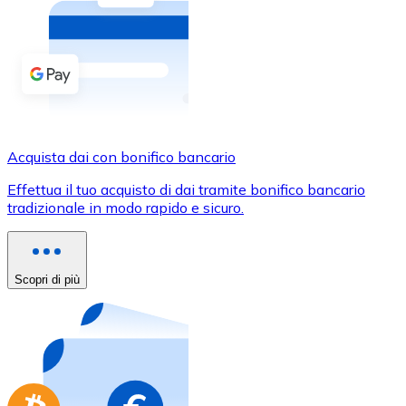
Acquista criptovalute in contanti e altri mezzi di pagam
Acquista con contanti
Bonifico SEPA
Aggiungi fondi al tuo conto Bitnovo o fai acquisti dirett
Acquista con bonifico bancario
Acquista dai con bonifico bancario
Carta di credito / debito
Effettua il tuo acquisto di dai tramite bonifico bancario
Usa le carte Visa e Mastercard per acquistare criptovalut
tradizionale in modo rapido e sicuro.
Acquista con carta
Negozio - Carte regalo
Scopri di più
Nuovo
Acquista gift card dei tuoi marchi preferiti con criptoval
Vai al negozio di carte regalo