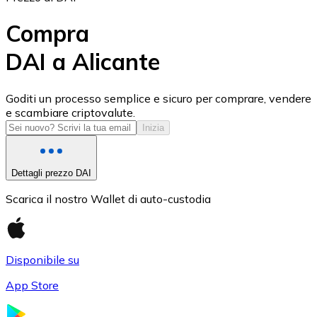
Compra
DAI a Alicante
USD Coin
Goditi un processo semplice e sicuro per comprare, vendere
e scambiare criptovalute.
USDC
Inizia
Dettagli prezzo DAI
Scarica il nostro Wallet di auto-custodia
Disponibile su
App Store
Litecoin