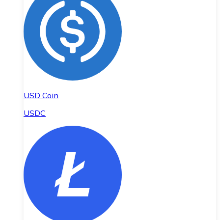
USD Coin
USDC