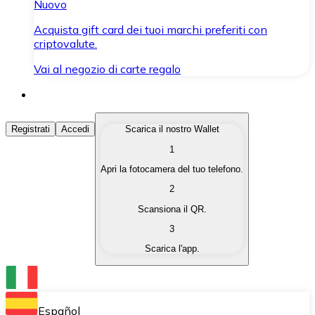
Nuovo
Acquista gift card dei tuoi marchi preferiti con
criptovalute.
Vai al negozio di carte regalo
Acquista Criptovalute
Registrati
Accedi
Scarica il nostro Wallet
1
Acquista le criptovalute che ti interessano in modo rapi
Apri la fotocamera del tuo telefono.
Vendi Criptovalute
2
Converti le tue criptovalute in valuta fiat quando ne ha
Scansiona il QR.
3
Scambia (Swap)
Scarica l'app.
Scambia una criptovaluta con un'altra istantaneamente
Wallet Bitnovo
Conserva le tue cripto in un Wallet self-custodial.
Español