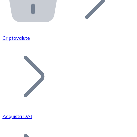
API Bitnovo
Integra la nostra API nel tuo ecosistema.
Diventa Rivenditore
Unisciti alla nostra rete di rivenditori e commercializza i
Criptovalute
Inserisci un Token
Aggiungi il token del tuo progetto al nostro servizio di
Acquista DAI
Bitcoin