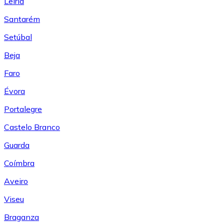
Leiría
Santarém
Setúbal
Beja
Faro
Évora
Portalegre
Castelo Branco
Guarda
Coímbra
Aveiro
Viseu
Braganza