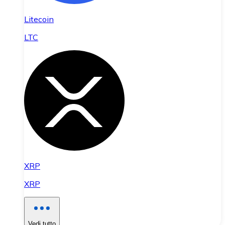
Litecoin
LTC
XRP
XRP
Vedi tutto