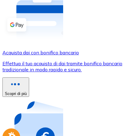
Acquista criptovalute in contanti e altri mezzi di pagam
Acquista con contanti
Bonifico SEPA
Aggiungi fondi al tuo conto Bitnovo o fai acquisti dirett
Acquista con bonifico bancario
Acquista dai con bonifico bancario
Carta di credito / debito
Effettua il tuo acquisto di dai tramite bonifico bancario
Usa le carte Visa e Mastercard per acquistare criptovalut
tradizionale in modo rapido e sicuro.
Acquista con carta
Negozio - Carte regalo
Scopri di più
Nuovo
Acquista gift card dei tuoi marchi preferiti con criptoval
Vai al negozio di carte regalo