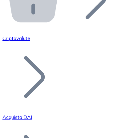
API Bitnovo
Integra la nostra API nel tuo ecosistema.
Diventa Rivenditore
Unisciti alla nostra rete di rivenditori e commercializza i
Criptovalute
Inserisci un Token
Aggiungi il token del tuo progetto al nostro servizio di
Acquista DAI
Bitcoin