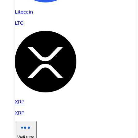
Litecoin
LTC
XRP
XRP
Vedi tutto