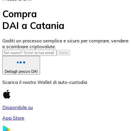
Compra
DAI a Catania
USD Coin
Goditi un processo semplice e sicuro per comprare, vendere
e scambiare criptovalute.
USDC
Inizia
Dettagli prezzo DAI
Scarica il nostro Wallet di auto-custodia
Disponibile su
App Store
Litecoin