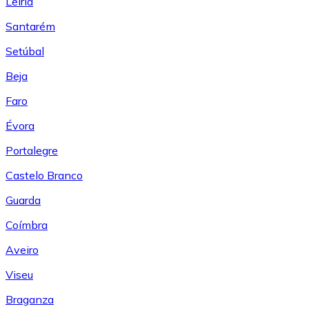
Leiría
Santarém
Setúbal
Beja
Faro
Évora
Portalegre
Castelo Branco
Guarda
Coímbra
Aveiro
Viseu
Braganza