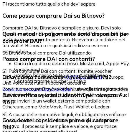
Ti raccontiamo tutto quello che devi sapere
Come posso comprare Dai su Bitnovo?
Comprare DAI su Bitnovo è semplice e sicuro. Devi solo
Quali metodi di pagamento sono disponibili per
creare un account, verificare la tua identità e scegliere il tuo
metodo di pagamento preferito. Riceverai i tuoi token nel
comprare DAI?
tuo wallet Bitnovo o in qualsiasi indirizzo esterno
compatibile.
Su Bitnovo puoi comprare Dai utilizzando:
Posso comprare DAI con contanti?
Carta di credito o debito (Visa, Mastercard, Apple Pay,
Google Pay)
Sì. Puoi comprare Dai con contanti tramite voucher
Bonifico bancario SEPA o SEPA istantaneo
Dove posso conservare i miei token DAI?
Bitnovo, disponibili in più di
40.000 punti fisici
in Europa.
Contanti tramite voucher Bitnovo
Una volta ottenuto il voucher, accedi a:
www.bitnovo.com/buy/cash/dai/
e riscattalo rapidamente
Con il tuo account Bitnovo ottieni un wallet integrato dove
e in sicurezza.
Devo verificare la mia identità per comprare
puoi conservare e gestire i tuoi token DAI in sicurezza. Puoi
anche inviarli a un wallet esterno compatibile con
DAI?
Ethereum, come MetaMask, Trust Wallet o Ledger.
Sì. A causa delle normative legali, è obbligatorio verificare
Cosa dovrei considerare prima di comprare
la propria identità prima di comprare criptovalute su
Bitnovo. Il processo è semplice e veloce, e garantisce
Dai?
operazioni sicure per tutti gli utenti.