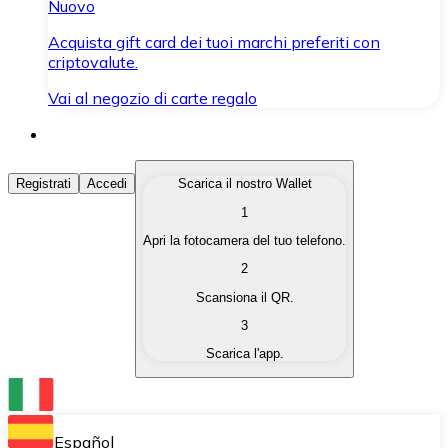
Nuovo
Acquista gift card dei tuoi marchi preferiti con
criptovalute.
Vai al negozio di carte regalo
Acquista Criptovalute
Registrati
Accedi
Scarica il nostro Wallet
1
Acquista le criptovalute che ti interessano in modo rapi
Apri la fotocamera del tuo telefono.
Vendi Criptovalute
2
Converti le tue criptovalute in valuta fiat quando ne ha
Scansiona il QR.
3
Scambia (Swap)
Scarica l'app.
Scambia una criptovaluta con un'altra istantaneamente
Wallet Bitnovo
Conserva le tue cripto in un Wallet self-custodial.
Español