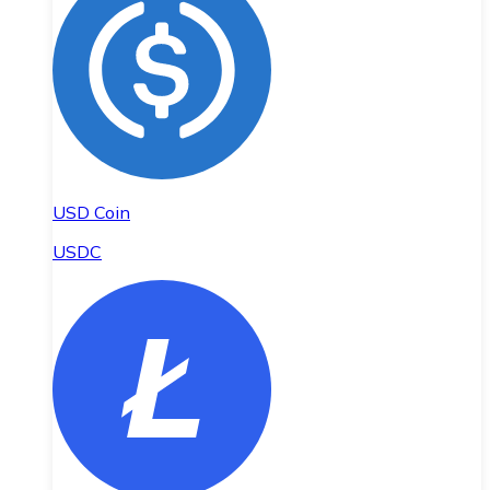
USD Coin
USDC