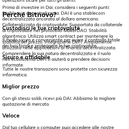
Prima di investire in Dai, considera i seguenti punti:
Perché Bitnovo?
Stablecoin decentralizzata: DAI è una stablecoin
decentralizzata ancorata al dollaro americano.
Collateralizzata da criptovalute: Supportata da collaterale
Custodisci le tue criptovalute
di criptovalute nel protocollo MakerDAO. Stabilità
algoritmica: Utilizza smart contract per mantenere la
Il modo sicuro e conveniente per avere il controllo totale
stabilità del prezzo. Integrazione DeFi: Ampiamente
dei tuoi fondi e proteggere le tue criptovalute.
utilizzata nelle applicazioni di finanza decentralizzata.
Comprendere la sua natura decentralizzata e il ruolo
Sicuro e affidabile
nell'ecosistema DeFi ti aiuterà a prendere decisioni
informate.
Tutte le nostre transazioni sono protette con sicurezza
informatica.
Miglior prezzo
Con gli stessi soldi, ricevi più DAI. Abbiamo la migliore
quotazione di mercato.
Veloce
Dal tuo cellulare o computer puoi accedere alle nostre