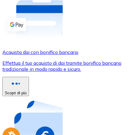
Acquista criptovalute in contanti e altri mezzi di pagam
Acquista con contanti
Bonifico SEPA
Aggiungi fondi al tuo conto Bitnovo o fai acquisti dirett
Acquista con bonifico bancario
Acquista dai con bonifico bancario
Carta di credito / debito
Effettua il tuo acquisto di dai tramite bonifico bancario
Usa le carte Visa e Mastercard per acquistare criptovalut
tradizionale in modo rapido e sicuro.
Acquista con carta
Negozio - Carte regalo
Scopri di più
Nuovo
Acquista gift card dei tuoi marchi preferiti con criptoval
Vai al negozio di carte regalo