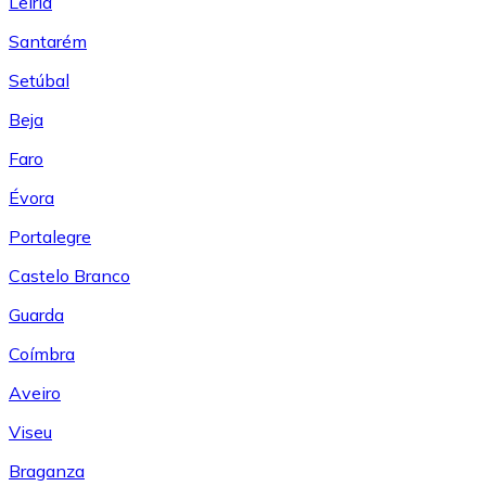
Leiría
Santarém
Setúbal
Beja
Faro
Évora
Portalegre
Castelo Branco
Guarda
Coímbra
Aveiro
Viseu
Braganza