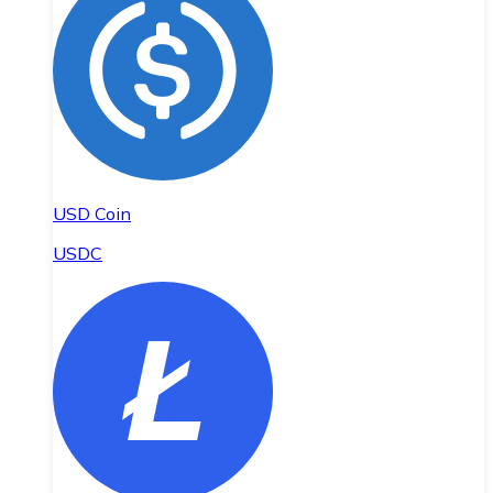
USD Coin
USDC