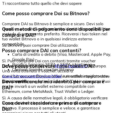
Ti raccontiamo tutto quello che devi sapere
Come posso comprare Dai su Bitnovo?
Comprare DAI su Bitnovo è semplice e sicuro. Devi solo
Quali metodi di pagamento sono disponibili per
creare un account, verificare la tua identità e scegliere il tuo
metodo di pagamento preferito. Riceverai i tuoi token nel
comprare DAI?
tuo wallet Bitnovo o in qualsiasi indirizzo esterno
compatibile.
Su Bitnovo puoi comprare Dai utilizzando:
Posso comprare DAI con contanti?
Carta di credito o debito (Visa, Mastercard, Apple Pay,
Google Pay)
Sì. Puoi comprare Dai con contanti tramite voucher
Bonifico bancario SEPA o SEPA istantaneo
Dove posso conservare i miei token DAI?
Bitnovo, disponibili in più di
40.000 punti fisici
in Europa.
Contanti tramite voucher Bitnovo
Una volta ottenuto il voucher, accedi a:
www.bitnovo.com/buy/cash/dai/
e riscattalo rapidamente
Con il tuo account Bitnovo ottieni un wallet integrato dove
e in sicurezza.
Devo verificare la mia identità per comprare
puoi conservare e gestire i tuoi token DAI in sicurezza. Puoi
anche inviarli a un wallet esterno compatibile con
DAI?
Ethereum, come MetaMask, Trust Wallet o Ledger.
Sì. A causa delle normative legali, è obbligatorio verificare
Cosa dovrei considerare prima di comprare
la propria identità prima di comprare criptovalute su
Bitnovo. Il processo è semplice e veloce, e garantisce
Dai?
operazioni sicure per tutti gli utenti.