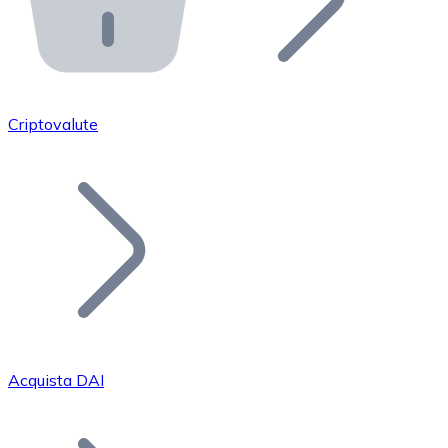
API Bitnovo
Integra la nostra API nel tuo ecosistema.
Diventa Rivenditore
Unisciti alla nostra rete di rivenditori e commercializza i
Criptovalute
Inserisci un Token
Aggiungi il token del tuo progetto al nostro servizio di
Acquista DAI
Bitcoin