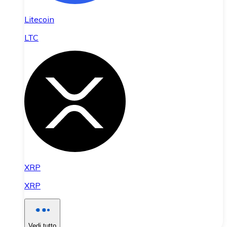
Litecoin
LTC
XRP
XRP
Vedi tutto