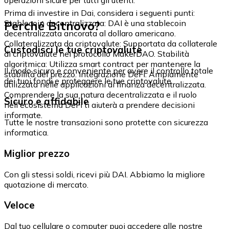
Prima di investire in Dai, considera i seguenti punti:
Perché Bitnovo?
Stablecoin decentralizzata: DAI è una stablecoin
decentralizzata ancorata al dollaro americano.
Collateralizzata da criptovalute: Supportata da collaterale
Custodisci le tue criptovalute
di criptovalute nel protocollo MakerDAO. Stabilità
algoritmica: Utilizza smart contract per mantenere la
Il modo sicuro e conveniente per avere il controllo totale
stabilità del prezzo. Integrazione DeFi: Ampiamente
dei tuoi fondi e proteggere le tue criptovalute.
utilizzata nelle applicazioni di finanza decentralizzata.
Comprendere la sua natura decentralizzata e il ruolo
Sicuro e affidabile
nell'ecosistema DeFi ti aiuterà a prendere decisioni
informate.
Tutte le nostre transazioni sono protette con sicurezza
informatica.
Miglior prezzo
Con gli stessi soldi, ricevi più DAI. Abbiamo la migliore
quotazione di mercato.
Veloce
Dal tuo cellulare o computer puoi accedere alle nostre