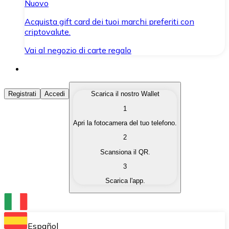
Nuovo
Acquista gift card dei tuoi marchi preferiti con
criptovalute.
Vai al negozio di carte regalo
Acquista Criptovalute
Registrati
Accedi
Scarica il nostro Wallet
1
Acquista le criptovalute che ti interessano in modo rapi
Apri la fotocamera del tuo telefono.
Vendi Criptovalute
2
Converti le tue criptovalute in valuta fiat quando ne ha
Scansiona il QR.
3
Scambia (Swap)
Scarica l'app.
Scambia una criptovaluta con un'altra istantaneamente
Wallet Bitnovo
Conserva le tue cripto in un Wallet self-custodial.
Español