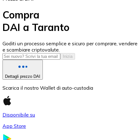
Compra
DAI a Taranto
USD Coin
Goditi un processo semplice e sicuro per comprare, vendere
e scambiare criptovalute.
USDC
Inizia
Dettagli prezzo DAI
Scarica il nostro Wallet di auto-custodia
Disponibile su
App Store
Litecoin