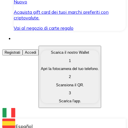
Nuovo
Acquista gift card dei tuoi marchi preferiti con
criptovalute.
Vai al negozio di carte regalo
Acquista Criptovalute
Registrati
Accedi
Scarica il nostro Wallet
1
Acquista le criptovalute che ti interessano in modo rapi
Apri la fotocamera del tuo telefono.
Vendi Criptovalute
2
Converti le tue criptovalute in valuta fiat quando ne ha
Scansiona il QR.
3
Scambia (Swap)
Scarica l'app.
Scambia una criptovaluta con un'altra istantaneamente
Wallet Bitnovo
Conserva le tue cripto in un Wallet self-custodial.
Español