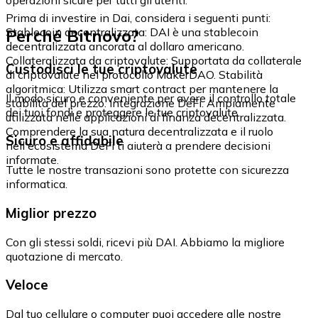
Prima di investire in Dai, considera i seguenti punti:
Perché Bitnovo?
Stablecoin decentralizzata: DAI è una stablecoin
decentralizzata ancorata al dollaro americano.
Collateralizzata da criptovalute: Supportata da collaterale
Custodisci le tue criptovalute
di criptovalute nel protocollo MakerDAO. Stabilità
algoritmica: Utilizza smart contract per mantenere la
Il modo sicuro e conveniente per avere il controllo totale
stabilità del prezzo. Integrazione DeFi: Ampiamente
dei tuoi fondi e proteggere le tue criptovalute.
utilizzata nelle applicazioni di finanza decentralizzata.
Comprendere la sua natura decentralizzata e il ruolo
Sicuro e affidabile
nell'ecosistema DeFi ti aiuterà a prendere decisioni
informate.
Tutte le nostre transazioni sono protette con sicurezza
informatica.
Miglior prezzo
Con gli stessi soldi, ricevi più DAI. Abbiamo la migliore
quotazione di mercato.
Veloce
Dal tuo cellulare o computer puoi accedere alle nostre