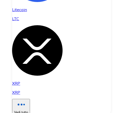
Litecoin
LTC
XRP
XRP
Vedi tutto