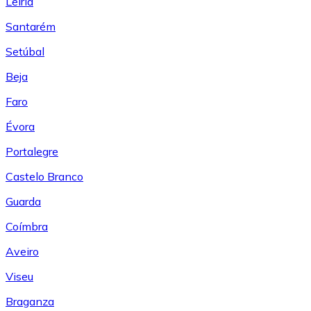
Leiría
Santarém
Setúbal
Beja
Faro
Évora
Portalegre
Castelo Branco
Guarda
Coímbra
Aveiro
Viseu
Braganza