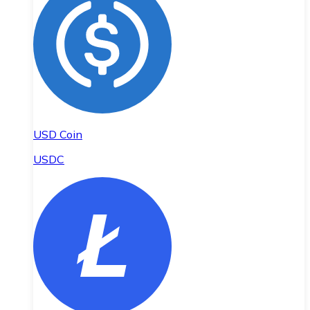
USD Coin
USDC