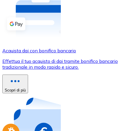
Acquista criptovalute in contanti e altri mezzi di pagam
Acquista con contanti
Bonifico SEPA
Aggiungi fondi al tuo conto Bitnovo o fai acquisti dirett
Acquista con bonifico bancario
Acquista dai con bonifico bancario
Carta di credito / debito
Effettua il tuo acquisto di dai tramite bonifico bancario
Usa le carte Visa e Mastercard per acquistare criptovalut
tradizionale in modo rapido e sicuro.
Acquista con carta
Negozio - Carte regalo
Scopri di più
Nuovo
Acquista gift card dei tuoi marchi preferiti con criptoval
Vai al negozio di carte regalo