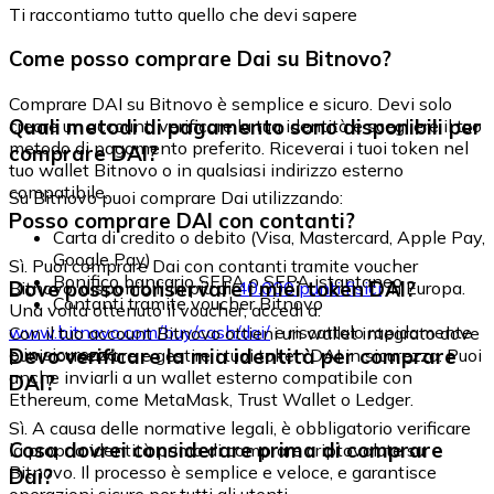
Ti raccontiamo tutto quello che devi sapere
Come posso comprare Dai su Bitnovo?
Comprare DAI su Bitnovo è semplice e sicuro. Devi solo
Quali metodi di pagamento sono disponibili per
creare un account, verificare la tua identità e scegliere il tuo
metodo di pagamento preferito. Riceverai i tuoi token nel
comprare DAI?
tuo wallet Bitnovo o in qualsiasi indirizzo esterno
compatibile.
Su Bitnovo puoi comprare Dai utilizzando:
Posso comprare DAI con contanti?
Carta di credito o debito (Visa, Mastercard, Apple Pay,
Google Pay)
Sì. Puoi comprare Dai con contanti tramite voucher
Bonifico bancario SEPA o SEPA istantaneo
Dove posso conservare i miei token DAI?
Bitnovo, disponibili in più di
40.000 punti fisici
in Europa.
Contanti tramite voucher Bitnovo
Una volta ottenuto il voucher, accedi a:
www.bitnovo.com/buy/cash/dai/
e riscattalo rapidamente
Con il tuo account Bitnovo ottieni un wallet integrato dove
e in sicurezza.
Devo verificare la mia identità per comprare
puoi conservare e gestire i tuoi token DAI in sicurezza. Puoi
anche inviarli a un wallet esterno compatibile con
DAI?
Ethereum, come MetaMask, Trust Wallet o Ledger.
Sì. A causa delle normative legali, è obbligatorio verificare
Cosa dovrei considerare prima di comprare
la propria identità prima di comprare criptovalute su
Bitnovo. Il processo è semplice e veloce, e garantisce
Dai?
operazioni sicure per tutti gli utenti.