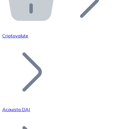
API Bitnovo
Integra la nostra API nel tuo ecosistema.
Diventa Rivenditore
Unisciti alla nostra rete di rivenditori e commercializza i
Criptovalute
Inserisci un Token
Aggiungi il token del tuo progetto al nostro servizio di
Acquista DAI
Bitcoin