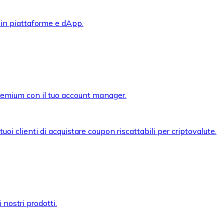
 in piattaforme e dApp.
premium con il tuo account manager.
oi clienti di acquistare coupon riscattabili per criptovalute.
 nostri prodotti.