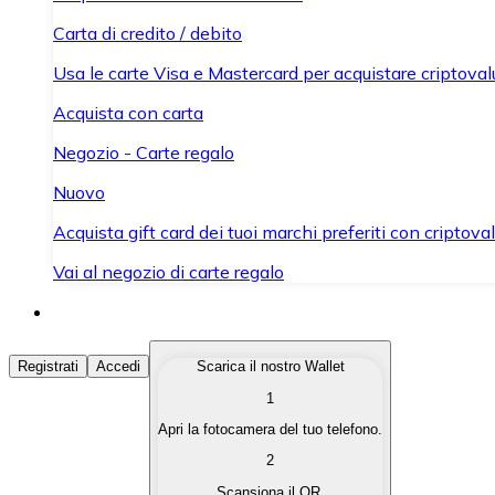
Carta di credito / debito
Usa le carte Visa e Mastercard per acquistare criptovalut
Acquista con carta
Negozio - Carte regalo
Nuovo
Acquista gift card dei tuoi marchi preferiti con criptoval
Vai al negozio di carte regalo
Acquista Criptovalute
Registrati
Accedi
Scarica il nostro Wallet
1
Acquista le criptovalute che ti interessano in modo rapi
Apri la fotocamera del tuo telefono.
Vendi Criptovalute
2
Converti le tue criptovalute in valuta fiat quando ne ha
Scansiona il QR.