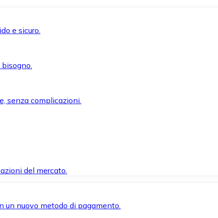
do e sicuro.
i bisogno.
e, senza complicazioni.
azioni del mercato.
 con un nuovo metodo di pagamento.