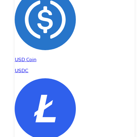
USD Coin
USDC