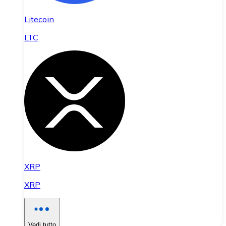
Litecoin
LTC
XRP
XRP
Vedi tutto