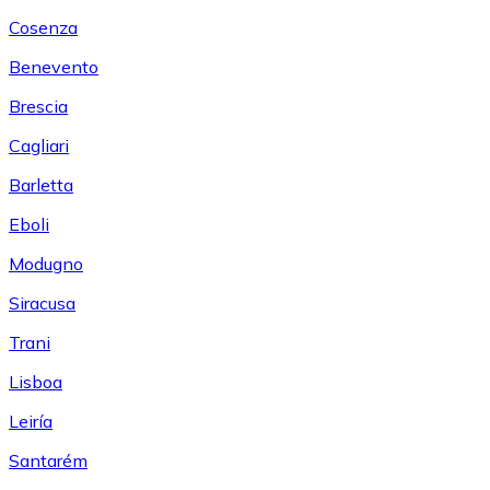
Cosenza
Benevento
Brescia
Cagliari
Barletta
Eboli
Modugno
Siracusa
Trani
Lisboa
Leiría
Santarém