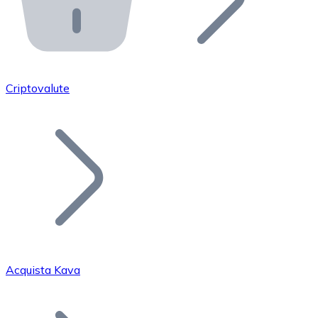
API Bitnovo
Integra la nostra API nel tuo ecosistema.
Diventa Rivenditore
Unisciti alla nostra rete di rivenditori e commercializza i
Criptovalute
Inserisci un Token
Aggiungi il token del tuo progetto al nostro servizio di
Acquista Kava
Bitcoin