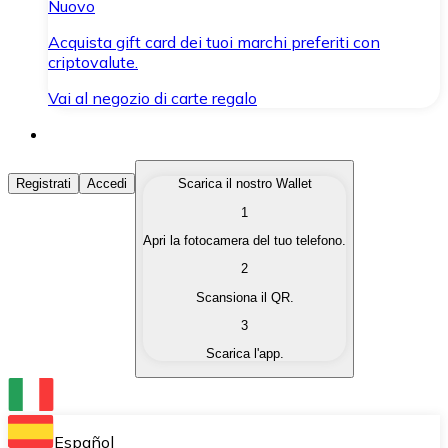
Nuovo
Acquista gift card dei tuoi marchi preferiti con
criptovalute.
Vai al negozio di carte regalo
Acquista Criptovalute
Registrati
Accedi
Scarica il nostro Wallet
1
Acquista le criptovalute che ti interessano in modo rapi
Apri la fotocamera del tuo telefono.
Vendi Criptovalute
2
Converti le tue criptovalute in valuta fiat quando ne ha
Scansiona il QR.
3
Scambia (Swap)
Scarica l'app.
Scambia una criptovaluta con un'altra istantaneamente
Wallet Bitnovo
Conserva le tue cripto in un Wallet self-custodial.
Español