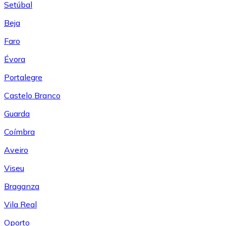
Setúbal
Beja
Faro
Évora
Portalegre
Castelo Branco
Guarda
Coímbra
Aveiro
Viseu
Braganza
Vila Real
Oporto