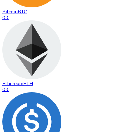
Bitcoin
BTC
0 €
Ethereum
ETH
0 €