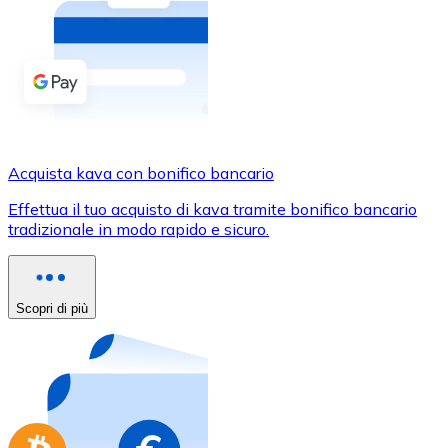
Acquista criptovalute in contanti e altri mezzi di pagam
Acquista con contanti
Bonifico SEPA
Aggiungi fondi al tuo conto Bitnovo o fai acquisti dirett
Acquista con bonifico bancario
Acquista kava con bonifico bancario
Carta di credito / debito
Effettua il tuo acquisto di kava tramite bonifico bancario
Usa le carte Visa e Mastercard per acquistare criptovalut
tradizionale in modo rapido e sicuro.
Acquista con carta
Negozio - Carte regalo
Scopri di più
Nuovo
Acquista gift card dei tuoi marchi preferiti con criptoval
Vai al negozio di carte regalo