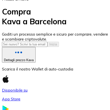
Compra
Kava a Barcelona
USD Coin
Goditi un processo semplice e sicuro per comprare, vendere
e scambiare criptovalute.
USDC
Inizia
Dettagli prezzo Kava
Scarica il nostro Wallet di auto-custodia
Disponibile su
App Store
Litecoin