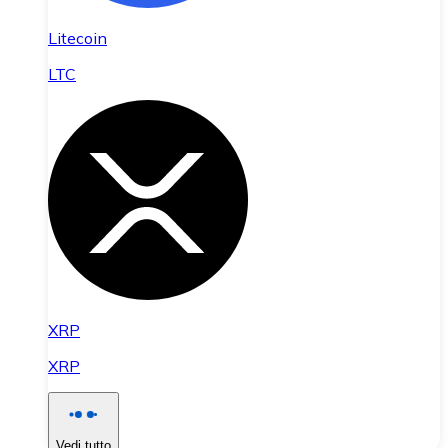
Litecoin
LTC
XRP
XRP
Vedi tutto