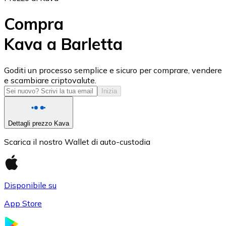
Compra
Kava a Barletta
USD Coin
Goditi un processo semplice e sicuro per comprare, vendere
e scambiare criptovalute.
USDC
Inizia
Dettagli prezzo Kava
Scarica il nostro Wallet di auto-custodia
Disponibile su
App Store
Litecoin