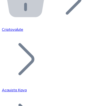
API Bitnovo
Integra la nostra API nel tuo ecosistema.
Diventa Rivenditore
Unisciti alla nostra rete di rivenditori e commercializza i
Criptovalute
Inserisci un Token
Aggiungi il token del tuo progetto al nostro servizio di
Acquista Kava
Bitcoin