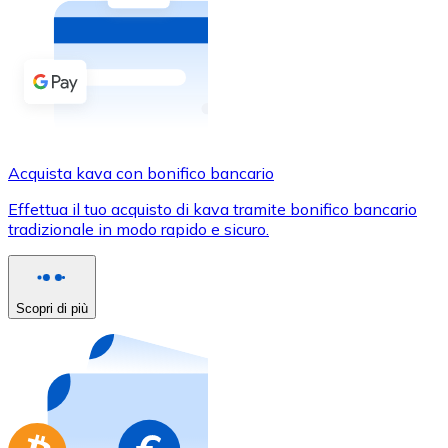
Acquista criptovalute in contanti e altri mezzi di pagam
Acquista con contanti
Bonifico SEPA
Aggiungi fondi al tuo conto Bitnovo o fai acquisti dirett
Acquista con bonifico bancario
Acquista kava con bonifico bancario
Carta di credito / debito
Effettua il tuo acquisto di kava tramite bonifico bancario
Usa le carte Visa e Mastercard per acquistare criptovalut
tradizionale in modo rapido e sicuro.
Acquista con carta
Negozio - Carte regalo
Scopri di più
Nuovo
Acquista gift card dei tuoi marchi preferiti con criptoval
Vai al negozio di carte regalo