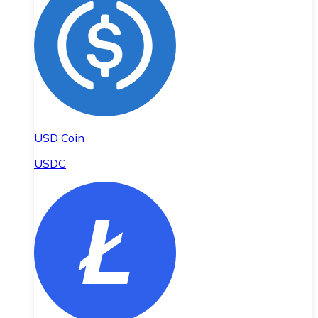
USD Coin
USDC