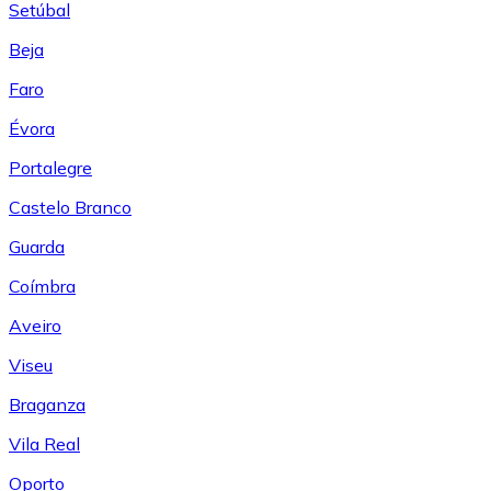
Setúbal
Beja
Faro
Évora
Portalegre
Castelo Branco
Guarda
Coímbra
Aveiro
Viseu
Braganza
Vila Real
Oporto