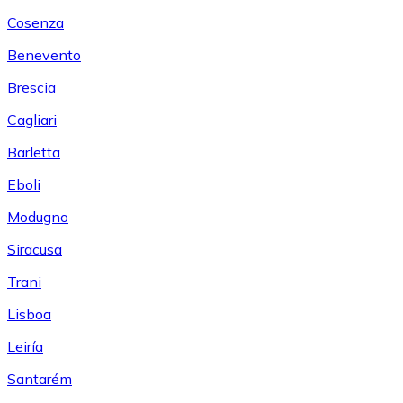
Cosenza
Benevento
Brescia
Cagliari
Barletta
Eboli
Modugno
Siracusa
Trani
Lisboa
Leiría
Santarém