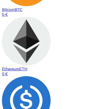
Bitcoin
BTC
0 €
Ethereum
ETH
0 €