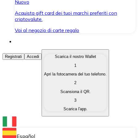
Nuovo
Acquista gift card dei tuoi marchi preferiti con
criptovalute.
Vai al negozio di carte regalo
Acquista Criptovalute
Registrati
Accedi
Scarica il nostro Wallet
1
Acquista le criptovalute che ti interessano in modo rapi
Apri la fotocamera del tuo telefono.
Vendi Criptovalute
2
Converti le tue criptovalute in valuta fiat quando ne ha
Scansiona il QR.
3
Scambia (Swap)
Scarica l'app.
Scambia una criptovaluta con un'altra istantaneamente
Wallet Bitnovo
Conserva le tue cripto in un Wallet self-custodial.
Español