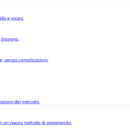
do e sicuro.
i bisogno.
e, senza complicazioni.
azioni del mercato.
 con un nuovo metodo di pagamento.