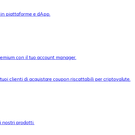
 in piattaforme e dApp.
premium con il tuo account manager.
oi clienti di acquistare coupon riscattabili per criptovalute.
 nostri prodotti.