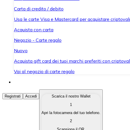
Carta di credito / debito
Usa le carte Visa e Mastercard per acquistare criptovalut
Acquista con carta
Negozio - Carte regalo
Nuovo
Acquista gift card dei tuoi marchi preferiti con criptoval
Vai al negozio di carte regalo
Acquista Criptovalute
Registrati
Accedi
Scarica il nostro Wallet
1
Acquista le criptovalute che ti interessano in modo rapi
Apri la fotocamera del tuo telefono.
Vendi Criptovalute
2
Converti le tue criptovalute in valuta fiat quando ne ha
Scansiona il QR.