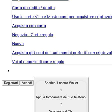
Carta di credito / debito
Usa le carte Visa e Mastercard per acquistare criptovalut
Acquista con carta
Negozio - Carte regalo
Nuovo
Acquista gift card dei tuoi marchi preferiti con criptoval
Vai al negozio di carte regalo
Acquista Criptovalute
Registrati
Accedi
Scarica il nostro Wallet
1
Acquista le criptovalute che ti interessano in modo rapi
Apri la fotocamera del tuo telefono.
Vendi Criptovalute
2
Converti le tue criptovalute in valuta fiat quando ne ha
Scansiona il QR.