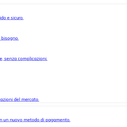
do e sicuro.
i bisogno.
e, senza complicazioni.
azioni del mercato.
 con un nuovo metodo di pagamento.