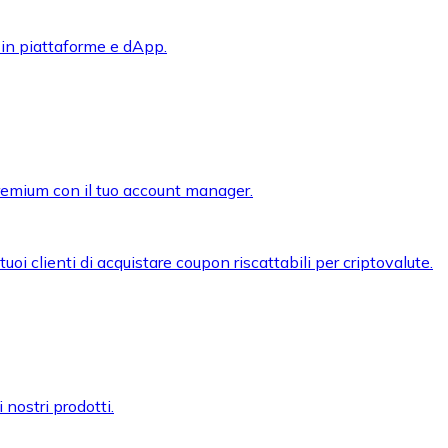
 in piattaforme e dApp.
premium con il tuo account manager.
oi clienti di acquistare coupon riscattabili per criptovalute.
 nostri prodotti.