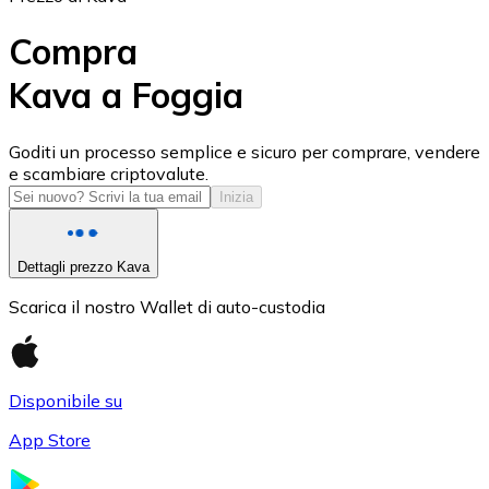
Compra
Kava a Foggia
USD Coin
Goditi un processo semplice e sicuro per comprare, vendere
e scambiare criptovalute.
USDC
Inizia
Dettagli prezzo Kava
Scarica il nostro Wallet di auto-custodia
Disponibile su
App Store
Litecoin