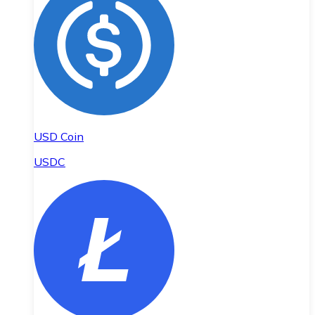
USD Coin
USDC