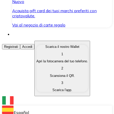
Nuovo
Acquista gift card dei tuoi marchi preferiti con
criptovalute.
Vai al negozio di carte regalo
Acquista Criptovalute
Registrati
Accedi
Scarica il nostro Wallet
1
Acquista le criptovalute che ti interessano in modo rapi
Apri la fotocamera del tuo telefono.
Vendi Criptovalute
2
Converti le tue criptovalute in valuta fiat quando ne ha
Scansiona il QR.
3
Scambia (Swap)
Scarica l'app.
Scambia una criptovaluta con un'altra istantaneamente
Wallet Bitnovo
Conserva le tue cripto in un Wallet self-custodial.
Español