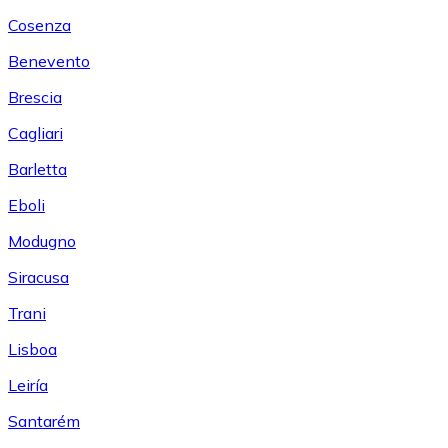
Cosenza
Benevento
Brescia
Cagliari
Barletta
Eboli
Modugno
Siracusa
Trani
Lisboa
Leiría
Santarém