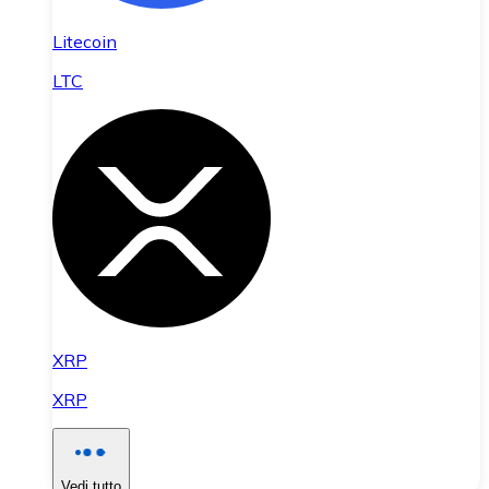
Litecoin
LTC
XRP
XRP
Vedi tutto