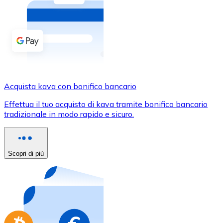
Acquista criptovalute in contanti e altri mezzi di pagam
Acquista con contanti
Bonifico SEPA
Aggiungi fondi al tuo conto Bitnovo o fai acquisti dirett
Acquista con bonifico bancario
Acquista kava con bonifico bancario
Carta di credito / debito
Effettua il tuo acquisto di kava tramite bonifico bancario
Usa le carte Visa e Mastercard per acquistare criptovalut
tradizionale in modo rapido e sicuro.
Acquista con carta
Negozio - Carte regalo
Scopri di più
Nuovo
Acquista gift card dei tuoi marchi preferiti con criptoval
Vai al negozio di carte regalo