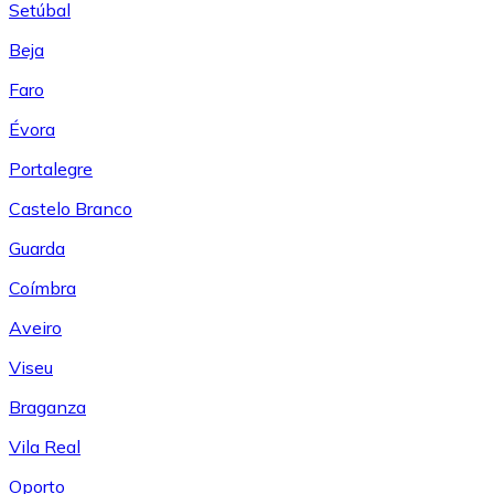
Setúbal
Beja
Faro
Évora
Portalegre
Castelo Branco
Guarda
Coímbra
Aveiro
Viseu
Braganza
Vila Real
Oporto