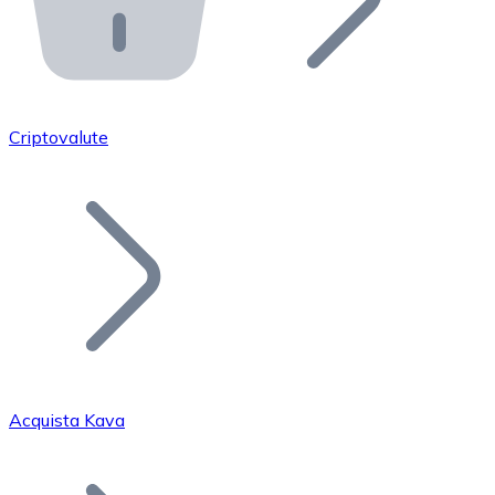
API Bitnovo
Integra la nostra API nel tuo ecosistema.
Diventa Rivenditore
Unisciti alla nostra rete di rivenditori e commercializza i
Criptovalute
Inserisci un Token
Aggiungi il token del tuo progetto al nostro servizio di
Acquista Kava
Bitcoin