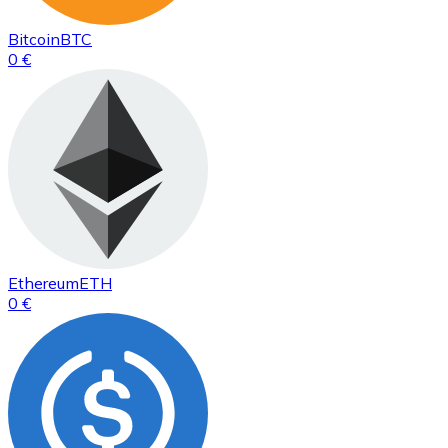
Bitcoin
BTC
0 €
Ethereum
ETH
0 €