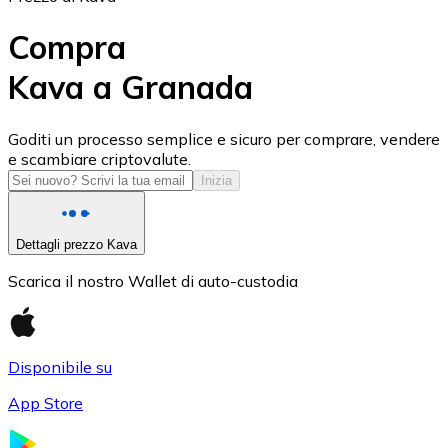
Compra
Kava a Granada
USD Coin
Goditi un processo semplice e sicuro per comprare, vendere
e scambiare criptovalute.
USDC
Inizia
Dettagli prezzo Kava
Scarica il nostro Wallet di auto-custodia
Disponibile su
App Store
Litecoin