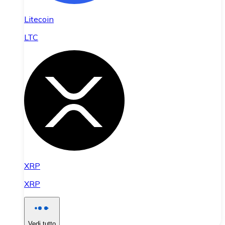
Litecoin
LTC
XRP
XRP
Vedi tutto