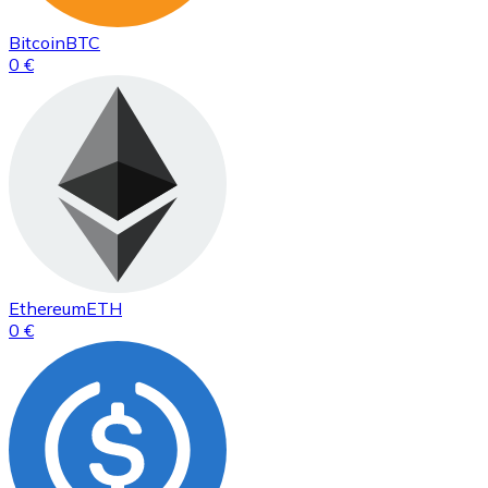
Bitcoin
BTC
0 €
Ethereum
ETH
0 €