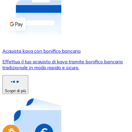
Acquista criptovalute in contanti e altri mezzi di pagam
Acquista con contanti
Bonifico SEPA
Aggiungi fondi al tuo conto Bitnovo o fai acquisti dirett
Acquista con bonifico bancario
Acquista kava con bonifico bancario
Carta di credito / debito
Effettua il tuo acquisto di kava tramite bonifico bancario
Usa le carte Visa e Mastercard per acquistare criptovalut
tradizionale in modo rapido e sicuro.
Acquista con carta
Negozio - Carte regalo
Scopri di più
Nuovo
Acquista gift card dei tuoi marchi preferiti con criptoval
Vai al negozio di carte regalo