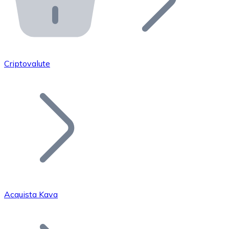
API Bitnovo
Integra la nostra API nel tuo ecosistema.
Diventa Rivenditore
Unisciti alla nostra rete di rivenditori e commercializza i
Criptovalute
Inserisci un Token
Aggiungi il token del tuo progetto al nostro servizio di
Acquista Kava
Bitcoin