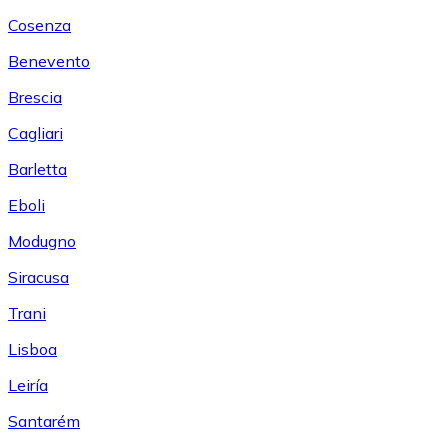
Cosenza
Benevento
Brescia
Cagliari
Barletta
Eboli
Modugno
Siracusa
Trani
Lisboa
Leiría
Santarém