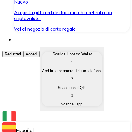
Nuovo
Acquista gift card dei tuoi marchi preferiti con
criptovalute.
Vai al negozio di carte regalo
Acquista Criptovalute
Registrati
Accedi
Scarica il nostro Wallet
1
Acquista le criptovalute che ti interessano in modo rapi
Apri la fotocamera del tuo telefono.
Vendi Criptovalute
2
Converti le tue criptovalute in valuta fiat quando ne ha
Scansiona il QR.
3
Scambia (Swap)
Scarica l'app.
Scambia una criptovaluta con un'altra istantaneamente
Wallet Bitnovo
Conserva le tue cripto in un Wallet self-custodial.
Español