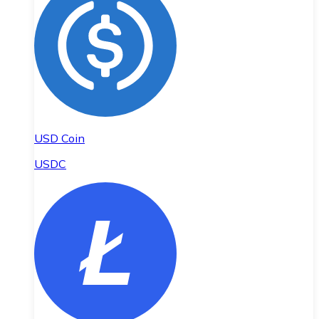
USD Coin
USDC