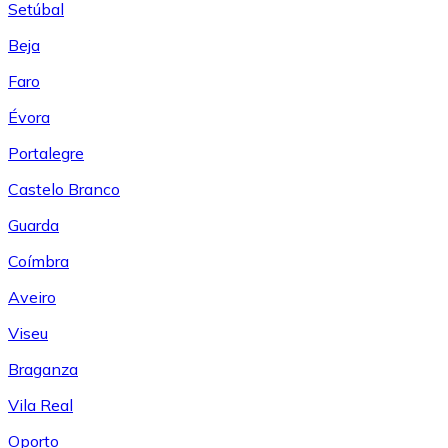
Setúbal
Beja
Faro
Évora
Portalegre
Castelo Branco
Guarda
Coímbra
Aveiro
Viseu
Braganza
Vila Real
Oporto