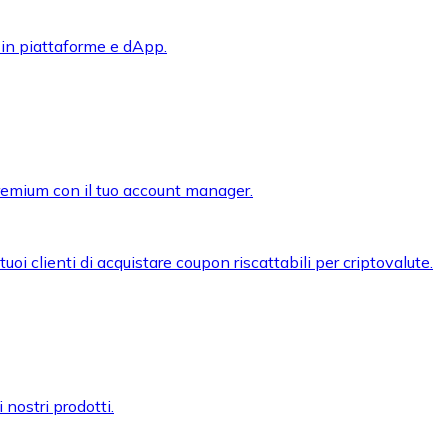
 in piattaforme e dApp.
premium con il tuo account manager.
oi clienti di acquistare coupon riscattabili per criptovalute.
 nostri prodotti.