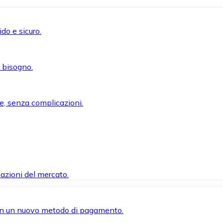
do e sicuro.
i bisogno.
e, senza complicazioni.
azioni del mercato.
 con un nuovo metodo di pagamento.