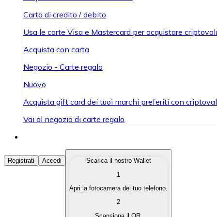
Carta di credito / debito
Usa le carte Visa e Mastercard per acquistare criptovalut
Acquista con carta
Negozio - Carte regalo
Nuovo
Acquista gift card dei tuoi marchi preferiti con criptoval
Vai al negozio di carte regalo
Acquista Criptovalute
Registrati
Accedi
Scarica il nostro Wallet
1
Acquista le criptovalute che ti interessano in modo rapi
Apri la fotocamera del tuo telefono.
Vendi Criptovalute
2
Converti le tue criptovalute in valuta fiat quando ne ha
Scansiona il QR.