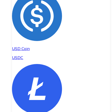
USD Coin
USDC