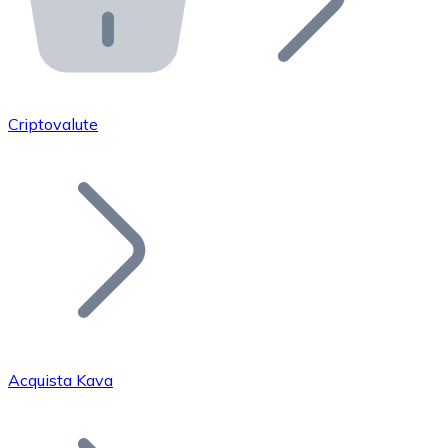
API Bitnovo
Integra la nostra API nel tuo ecosistema.
Diventa Rivenditore
Unisciti alla nostra rete di rivenditori e commercializza i
Criptovalute
Inserisci un Token
Aggiungi il token del tuo progetto al nostro servizio di
Acquista Kava
Bitcoin