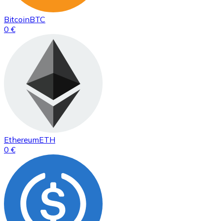
Bitcoin
BTC
0 €
Ethereum
ETH
0 €