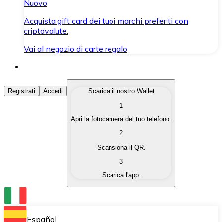
Nuovo
Acquista gift card dei tuoi marchi preferiti con
criptovalute.
Vai al negozio di carte regalo
Acquista Criptovalute
Registrati
Accedi
Scarica il nostro Wallet
1
Acquista le criptovalute che ti interessano in modo rapi
Apri la fotocamera del tuo telefono.
Vendi Criptovalute
2
Converti le tue criptovalute in valuta fiat quando ne ha
Scansiona il QR.
3
Scambia (Swap)
Scarica l'app.
Scambia una criptovaluta con un'altra istantaneamente
Wallet Bitnovo
Conserva le tue cripto in un Wallet self-custodial.
Español