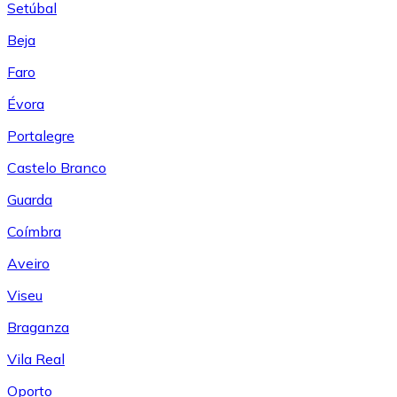
Setúbal
Beja
Faro
Évora
Portalegre
Castelo Branco
Guarda
Coímbra
Aveiro
Viseu
Braganza
Vila Real
Oporto