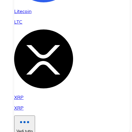
Litecoin
LTC
XRP
XRP
Vedi tutto