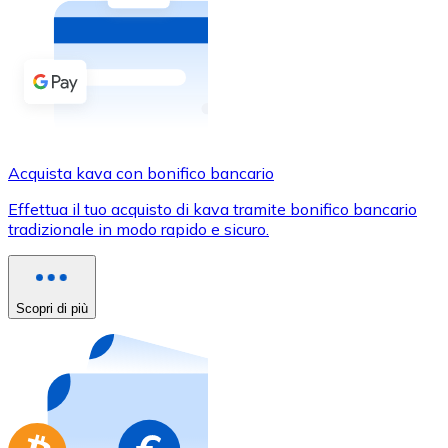
Acquista criptovalute in contanti e altri mezzi di pagam
Acquista con contanti
Bonifico SEPA
Aggiungi fondi al tuo conto Bitnovo o fai acquisti dirett
Acquista con bonifico bancario
Acquista kava con bonifico bancario
Carta di credito / debito
Effettua il tuo acquisto di kava tramite bonifico bancario
Usa le carte Visa e Mastercard per acquistare criptovalut
tradizionale in modo rapido e sicuro.
Acquista con carta
Negozio - Carte regalo
Scopri di più
Nuovo
Acquista gift card dei tuoi marchi preferiti con criptoval
Vai al negozio di carte regalo