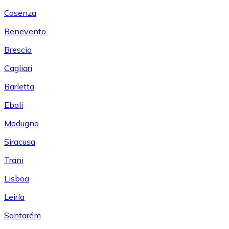
Cosenza
Benevento
Brescia
Cagliari
Barletta
Eboli
Modugno
Siracusa
Trani
Lisboa
Leiría
Santarém